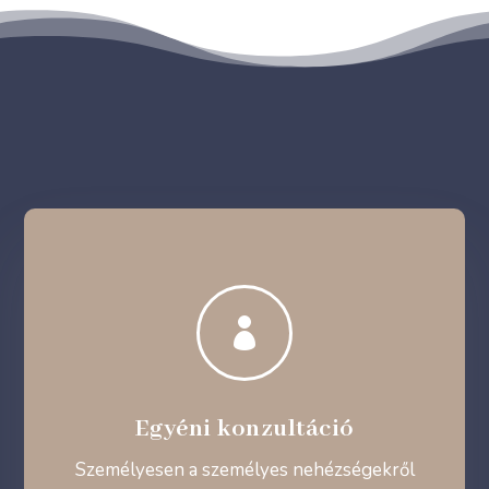

Egyéni konzultáció
Személyesen a személyes nehézségekről