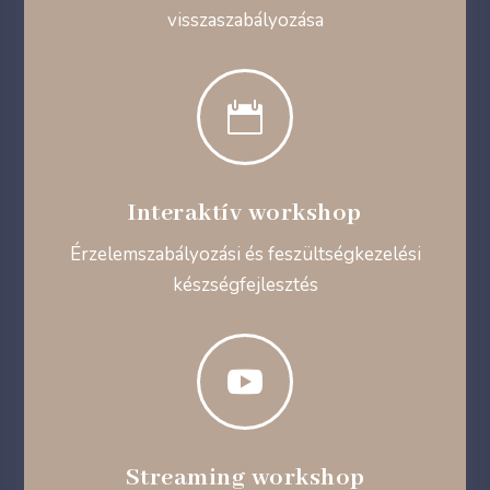
visszaszabályozása

Interaktív workshop
Érzelemszabályozási és feszültségkezelési
készségfejlesztés

Streaming workshop