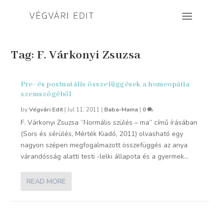
Tag:
F. Várkonyi Zsuzsa
Pre- és postnatális összefüggések a homeopátia
szemszögéből
by
Végvári Edit
|
Jul 11, 2011
|
Baba-Mama
|
0
F. Várkonyi Zsuzsa “Normális szülés – ma” című írásában
(Sors és sérülés, Mérték Kiadó, 2011) olvasható egy
nagyon szépen megfogalmazott összefüggés az anya
várandósság alatti testi -lelki állapota és a gyermek...
READ MORE