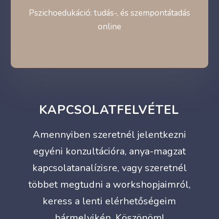
Pszichoedukáció: tudás-, és szempontátadás
online
KAPCSOLATFELVÉTEL
Amennyiben szeretnél jelentkezni
egyéni konzultációra, anya-magzat
kapcsolatanalízisre, vagy szeretnél
többet megtudni a workshopjaimról,
keress a lenti elérhetőségeim
bármelyikén. Köszönöm!