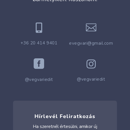


+36 20 414 9401
evegvari@gmail.com


@vegvariedit
@vegvariedit
Hírlevél Feliratkozás
Ha szeretnél értesülni, amikor új