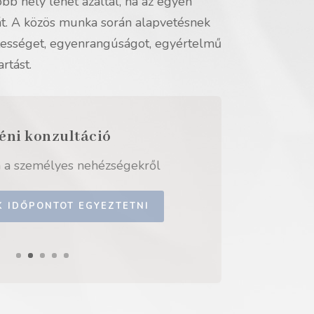
jobb hely lehet azáltal, ha az egyén
t. A közös munka során alapvetésnek
tességet, egyenrangúságot, egyértelmű
rtást.
at kapcsolatanalízis
atosság az első pillanattól kezdve
ETNÉK TÖBBET TUDNI