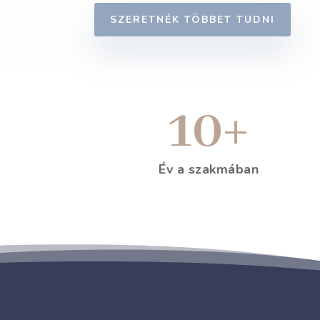
SZERETNÉK TÖBBET TUDNI
10+
Év a szakmában