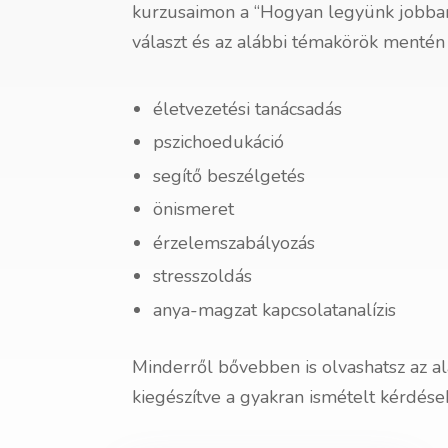
kurzusaimon a “Hogyan legyünk jobban
választ és az alábbi témakörök mentén 
életvezetési tanácsadás
pszichoedukáció
segítő beszélgetés
önismeret
érzelemszabályozás
stresszoldás
anya-magzat kapcsolatanalízis
Minderről bővebben is olvashatsz az a
kiegészítve a gyakran ismételt kérdése