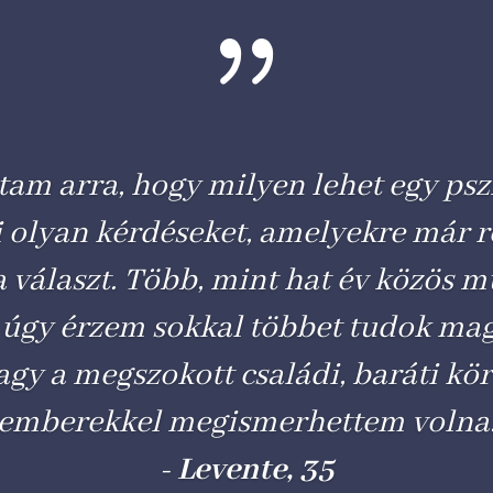
{
tam arra, hogy milyen lehet egy ps
i olyan kérdéseket, amelyekre már 
a választ. Több, mint hat év közös 
 úgy érzem sokkal többet tudok ma
agy a megszokott családi, baráti k
emberekkel megismerhettem volna
-
Levente, 35