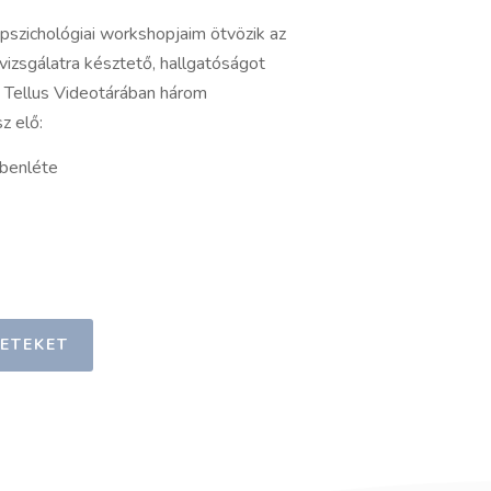
 pszichológiai workshopjaim ötvözik az
vizsgálatra késztető, hallgatóságot
A Tellus Videotárában három
z elő:
ibenléte
ETEKET