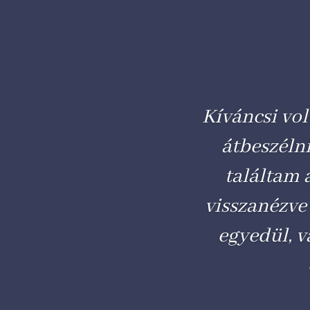
Kíváncsi vol
átbeszéln
találtam 
visszanézve
egyedül, v