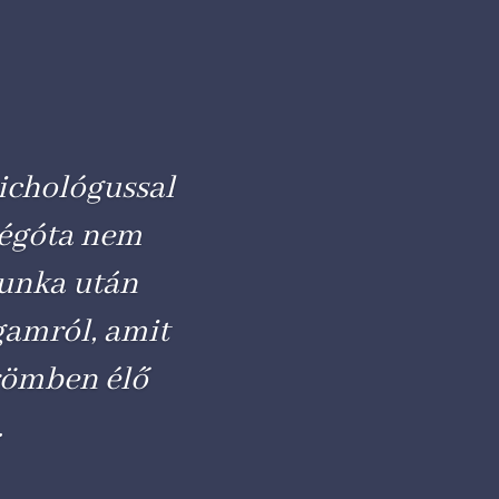
zichológussal
régóta nem
munka után
gamról, amit
örömben élő
.