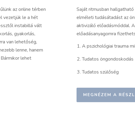
lünk az online térben
Saját ritmusban hallgatható
 vezetjük le a hét
elméleti tudásátadást az ön
sztől instabillá vált
aktivizáló előadásmóddal. 
orlás, gyakorlás,
előadásanyagomra fizethets
rra van lehetőség,
A pszichológiai trauma m
hezebb lenne, hanem
. Bármikor lehet
Tudatos öngondoskodás
Tudatos szülőség
MEGNÉZEM A RÉSZL