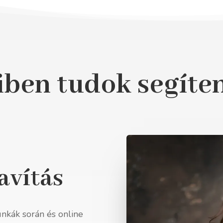
ben tudok segíte
avítás
unkák során és online