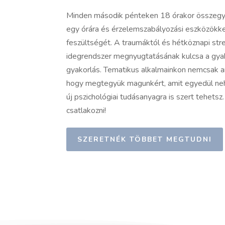
Minden második pénteken 18 órakor összegyű
egy órára és érzelemszabályozási eszközökkel
feszültségét. A traumáktól és hétköznapi stres
idegrendszer megnyugtatásának kulcsa a gyak
gyakorlás. Tematikus alkalmainkon nemcsak a
hogy megtegyük magunkért, amit egyedül ne
új pszichológiai tudásanyagra is szert tehetsz
csatlakozni!
SZERETNÉK TÖBBET MEGTUDNI