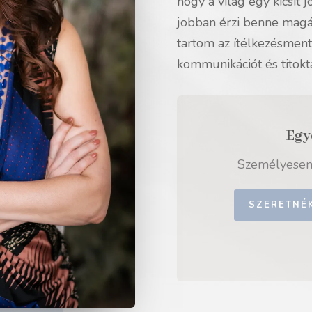
hogy a világ egy kicsit 
jobban érzi benne magá
tartom az ítélkezésmen
kommunikációt és titokta
Anya-magz
Pszichológiai tud
SZER