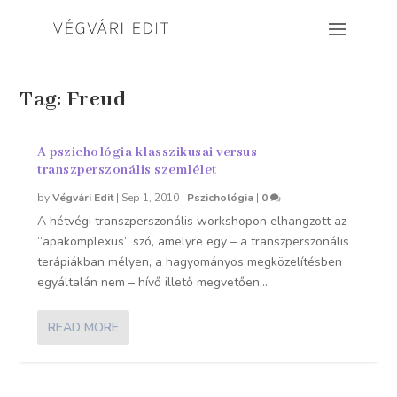
Tag:
Freud
A pszichológia klasszikusai versus
transzperszonális szemlélet
by
Végvári Edit
|
Sep 1, 2010
|
Pszichológia
|
0
A hétvégi transzperszonális workshopon elhangzott az
“apakomplexus” szó, amelyre egy – a transzperszonális
terápiákban mélyen, a hagyományos megközelítésben
egyáltalán nem – hívő illető megvetően...
READ MORE