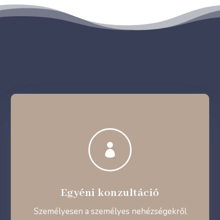

Egyéni konzultáció
Személyesen a személyes nehézségekről