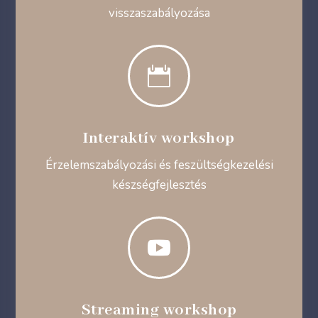
visszaszabályozása

Interaktív workshop
Érzelemszabályozási és feszültségkezelési
készségfejlesztés

Streaming workshop