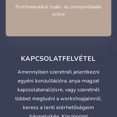
Pszichoedukáció: tudás-, és szempontátadás
online
KAPCSOLATFELVÉTEL
Amennyiben szeretnél jelentkezni
egyéni konzultációra, anya-magzat
kapcsolatanalízisre, vagy szeretnél
többet megtudni a workshopjaimról,
keress a lenti elérhetőségeim
bármelyikén. Köszönöm!