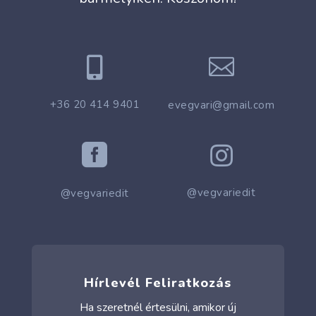


+36 20 414 9401
evegvari@gmail.com


@vegvariedit
@vegvariedit
Hírlevél Feliratkozás
Ha szeretnél értesülni, amikor új