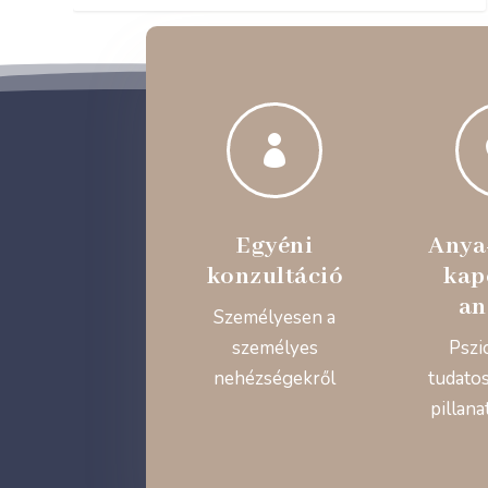

Egyéni
Anya
konzultáció
kap
an
Személyesen a
személyes
Pszi
nehézségekről
tudatos
pillana