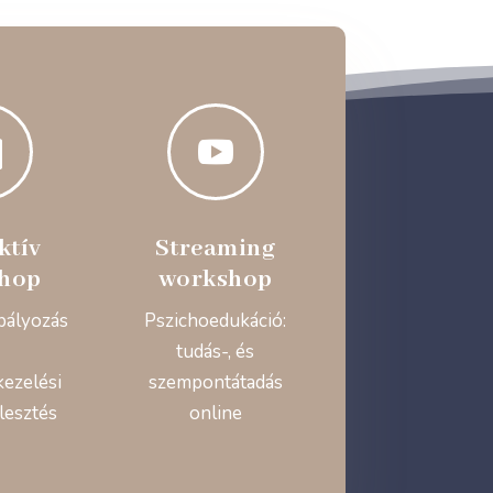


ktív
Streaming
hop
workshop
bályozás
Pszichoedukáció:
tudás-, és
kezelési
szempontátadás
lesztés
online