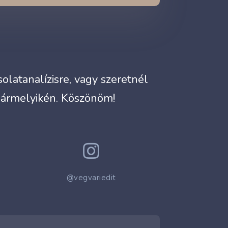
latanalízisre, vagy szeretnél
bármelyikén. Köszönöm!

@vegvariedit