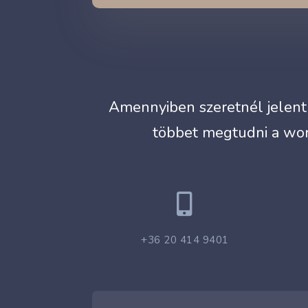
Amennyiben szeretnél jelentk
többet megtudni a wor

+36 20 414 9401