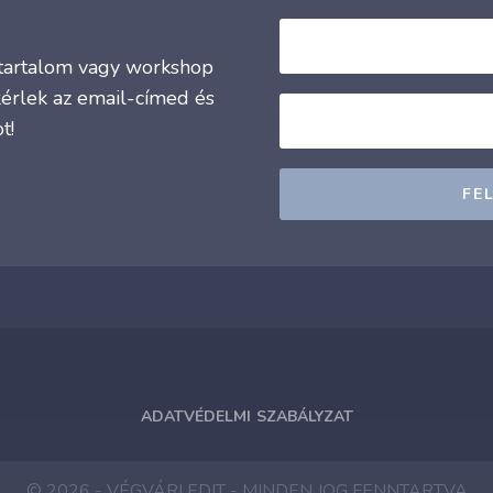
j tartalom vagy workshop
kérlek az email-címed és
t!
FE
ADATVÉDELMI SZABÁLYZAT
© 2026 - VÉGVÁRI EDIT - MINDEN JOG FENNTARTVA