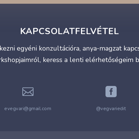
KAPCSOLATFELVÉTEL
ezni egyéni konzultációra, anya-magzat kapcso
kshopjaimról, keress a lenti elérhetőségeim 


evegvari@gmail.com
@vegvariedit