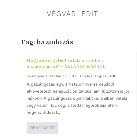
Tag:
hazudozás
Hogyan kergethet valaki őrületbe a
hazudozással? GÁZLÁNGOZÁSSAL.
by
Végvári Edit
|
Jan 31, 2017
|
Túlélési Tippek
|
4
A gázlángozás egy, a hatalomnyerés céljából
elkövetetett manipulációs taktika, ami túlzottan is jól
működik.A gázlángozás olyan taktika, amiben valaki
vagy valami (pl. cég. a ford.) megpróbálja elérni,
hogy az áldozat...
READ MORE