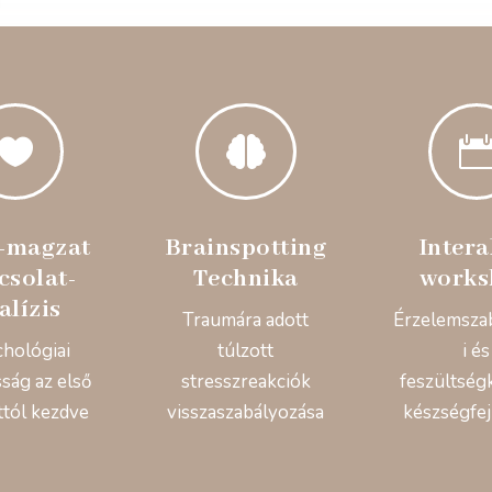


-magzat
Brainspotting
Intera
csolat-
Technika
works
alízis
Traumára adott
Érzelemsza
chológiai
túlzott
i és
ság az első
stresszreakciók
feszültség
ttól kezdve
visszaszabályozása
készségfej