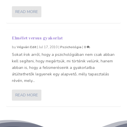
READ MORE
Elmélet versus gyakorlat
by
Végvári Edit
|
Jul 17, 2010
|
Pszichológia
|
0
Sokat írok arról, hogy a pszichológiában nem csak abban
kell segíteni, hogy megértsük, mi történik velünk, hanem
abban is, hogy a felismeréseink a gyakorlatba
átültethetők legyenek egy alapvető, mély tapasztalás
révén, mely...
READ MORE