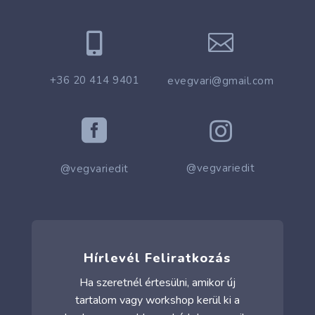


+36 20 414 9401
evegvari@gmail.com


@vegvariedit
@vegvariedit
Hírlevél Feliratkozás
Ha szeretnél értesülni, amikor új
tartalom vagy workshop kerül ki a