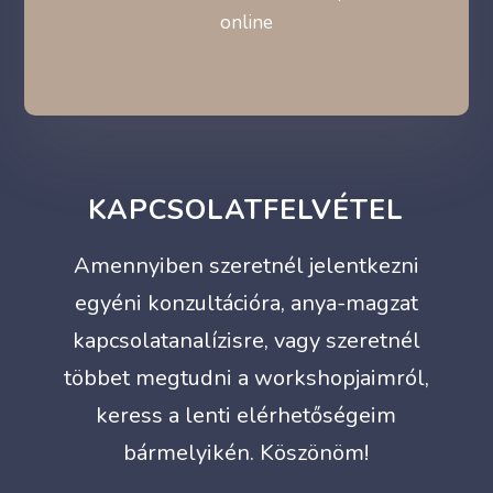
online
KAPCSOLATFELVÉTEL
Amennyiben szeretnél jelentkezni
egyéni konzultációra, anya-magzat
kapcsolatanalízisre, vagy szeretnél
többet megtudni a workshopjaimról,
keress a lenti elérhetőségeim
bármelyikén. Köszönöm!