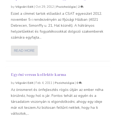
by
Végvári Edit
|
Oct 29, 2012
|
Pszichológia
|
2
Ezzel a címmel tartok előadást a CSAT egyesület 2012.
november 5-i rendezvényén az Ifjúsági Házban (4021
Debrecen, Simonffy u. 21, Hal köznél). A hátrányos
helyzetűekkel és fogyatékosokkal dolgozó szakemberek
számára egyfajta...
READ MORE
Egyéni versus kollektív karma
by
Végvári Edit
|
Feb 4, 2011
|
Pszichológia
|
0
Az önismeret és önfejlesztés rögös útján az ember néha
körülnéz, hogy hol is jár. Fontos tehát az egyén és a
társadalom viszonyán is elgondolkodni, ahogy egy ideje
már ezt teszem.Az biztosan feltűnt nektek, hogy ha ti
változtok,...