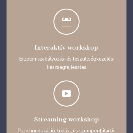

Interaktív workshop
Érzelemszabályozási és feszültségkezelési
készségfejlesztés

Streaming workshop
Pszichoedukáció: tudás-, és szempontátadás