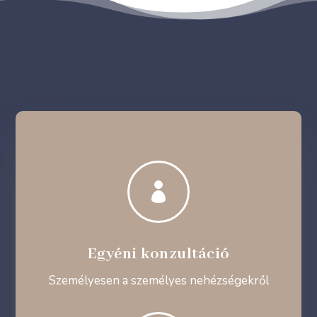

Egyéni konzultáció
Személyesen a személyes nehézségekről