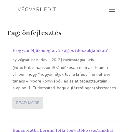
Tag:
önfejlesztés
Hogyan éljük meg a válságos időszakjainkat?
by
Végvári Edit
|
Nov 1, 2012
|
Pszichológia
|
0
(Fotó: Erik Johansson)Szándékosan nem azt írtam a
címben, hogy “hogyan éljük túl” a krízist. Íme néhány
tanács – Moore könyvéből, és saját tapasztalataim
alapján. 1. Tudatosítsd, hogy a (látszólagos) visszaesés...
READ MORE
Kapcsolatba kerülni lelki fogyatékosságainkkal