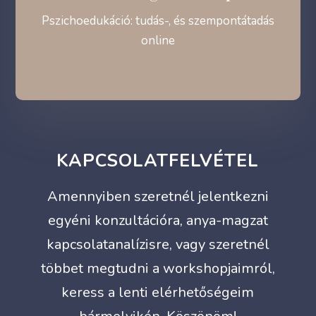
Pszichoedukáció: tudás-, és szempontátadás
online
KAPCSOLATFELVÉTEL
Amennyiben szeretnél jelentkezni
egyéni konzultációra, anya-magzat
kapcsolatanalízisre, vagy szeretnél
többet megtudni a workshopjaimról,
keress a lenti elérhetőségeim