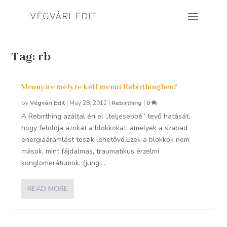
Tag:
rb
Mennyire mélyre kell menni Rebirthingben?
by
Végvári Edit
|
May 28, 2012
|
Rebirthing
|
0
A Rebirthing azáltal éri el „teljesebbé” tevő hatását,
hogy feloldja azokat a blokkokat, amelyek a szabad
energiaáramlást teszik lehetővé.Ezek a blokkok nem
mások, mint fájdalmas, traumatikus érzelmi
konglomerátumok, (jungi...
READ MORE