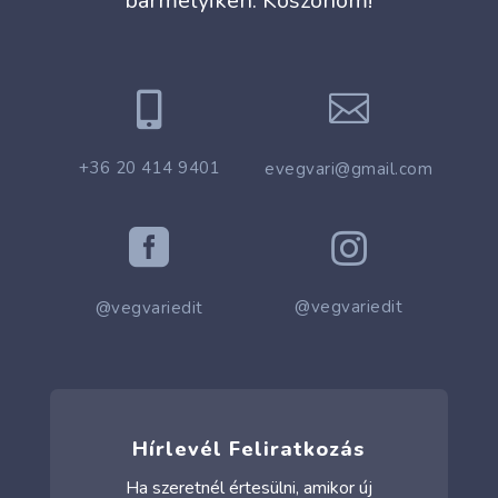
bármelyikén. Köszönöm!


+36 20 414 9401
evegvari@gmail.com


@vegvariedit
@vegvariedit
Hírlevél Feliratkozás
Ha szeretnél értesülni, amikor új