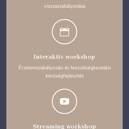
visszaszabályozása

Interaktív workshop
Érzelemszabályozási és feszültségkezelési
készségfejlesztés

Streaming workshop