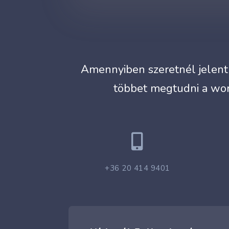
Amennyiben szeretnél jelentk
többet megtudni a wor

+36 20 414 9401