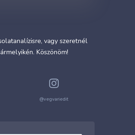
latanalízisre, vagy szeretnél
bármelyikén. Köszönöm!

@vegvariedit