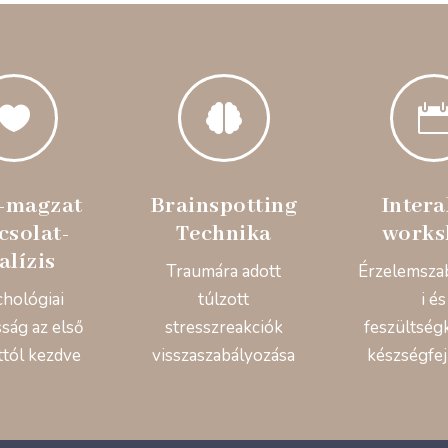


-magzat
Brainspotting
Intera
csolat-
Technika
works
alízis
Traumára adott
Érzelemsza
chológiai
túlzott
i és
ság az első
stresszreakciók
feszültség
ttól kezdve
visszaszabályozása
készségfej