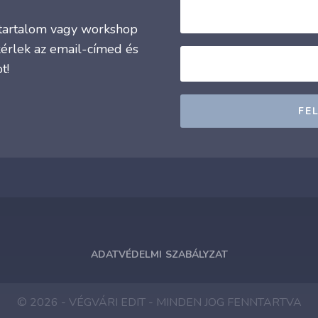
j tartalom vagy workshop
kérlek az email-címed és
t!
FE
ADATVÉDELMI SZABÁLYZAT
© 2026 - VÉGVÁRI EDIT - MINDEN JOG FENNTARTVA