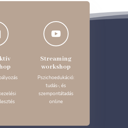


ktív
Streaming
hop
workshop
bályozás
Pszichoedukáció:
tudás-, és
kezelési
szempontátadás
lesztés
online