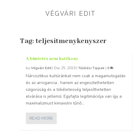
Tag:
teljesitmenykenyszer
A büntetés nem hatékony
by
Végvári Edit
|
Dec 25, 2019
|
Túlélési Tippek
|
0
Nárcisztikus kultúránkat nem csak a magamutogatás
és az arrogancia , hanem az engesztelhetetlen
szigorúság és a tökéletesség teljesíthetetlen
elvárása is jellemzi. Egyfajta legitimációja van így a
maximalizmust kimaxolni tűnő...
READ MORE