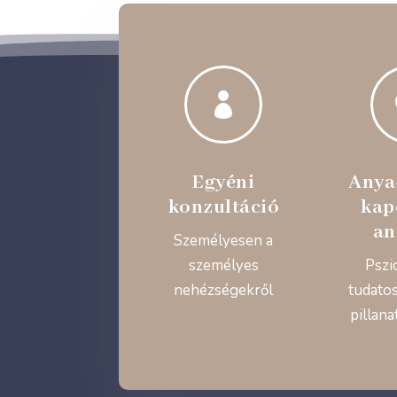

Egyéni
Anya
konzultáció
kap
an
Személyesen a
személyes
Pszi
nehézségekről
tudatos
pillana