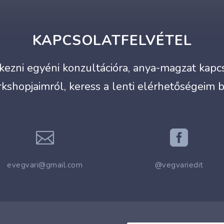
KAPCSOLATFELVÉTEL
ezni egyéni konzultációra, anya-magzat kapcso
kshopjaimról, keress a lenti elérhetőségeim 


evegvari@gmail.com
@vegvariedit