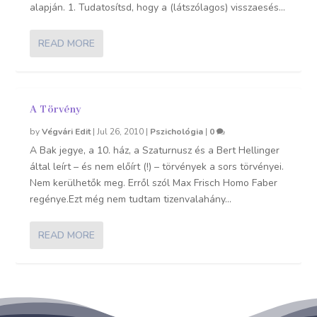
alapján. 1. Tudatosítsd, hogy a (látszólagos) visszaesés...
READ MORE
A Törvény
by
Végvári Edit
|
Jul 26, 2010
|
Pszichológia
|
0
A Bak jegye, a 10. ház, a Szaturnusz és a Bert Hellinger
által leírt – és nem előírt (!) – törvények a sors törvényei.
Nem kerülhetők meg. Erről szól Max Frisch Homo Faber
regénye.Ezt még nem tudtam tizenvalahány...
READ MORE