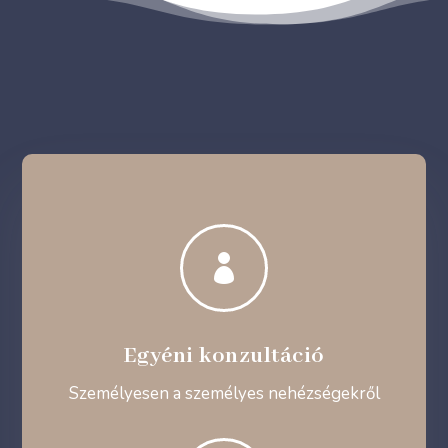

Egyéni konzultáció
Személyesen a személyes nehézségekről