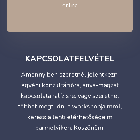
online
KAPCSOLATFELVÉTEL
Amennyiben szeretnél jelentkezni
egyéni konzultációra, anya-magzat
kapcsolatanalízisre, vagy szeretnél
többet megtudni a workshopjaimról,
keress a lenti elérhetőségeim
bármelyikén. Köszönöm!