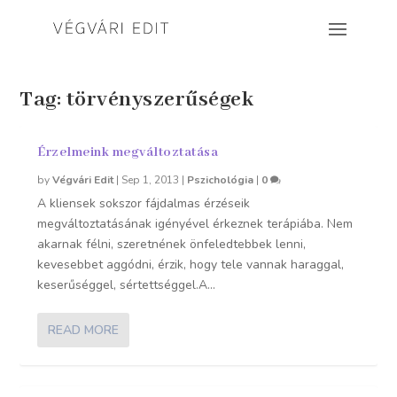
Tag:
törvényszerűségek
Érzelmeink megváltoztatása
by
Végvári Edit
|
Sep 1, 2013
|
Pszichológia
|
0
A kliensek sokszor fájdalmas érzéseik
megváltoztatásának igényével érkeznek terápiába. Nem
akarnak félni, szeretnének önfeledtebbek lenni,
kevesebbet aggódni, érzik, hogy tele vannak haraggal,
keserűséggel, sértettséggel.A...
READ MORE