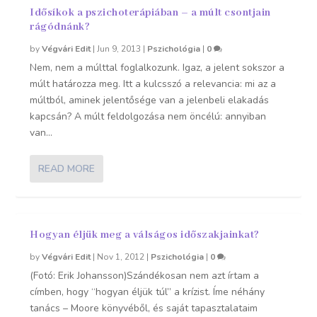
Idősíkok a pszichoterápiában – a múlt csontjain
rágódnánk?
by
Végvári Edit
|
Jun 9, 2013
|
Pszichológia
|
0
Nem, nem a múlttal foglalkozunk. Igaz, a jelent sokszor a
múlt határozza meg. Itt a kulcsszó a relevancia: mi az a
múltból, aminek jelentősége van a jelenbeli elakadás
kapcsán? A múlt feldolgozása nem öncélú: annyiban
van...
READ MORE
Hogyan éljük meg a válságos időszakjainkat?
by
Végvári Edit
|
Nov 1, 2012
|
Pszichológia
|
0
(Fotó: Erik Johansson)Szándékosan nem azt írtam a
címben, hogy “hogyan éljük túl” a krízist. Íme néhány
tanács – Moore könyvéből, és saját tapasztalataim