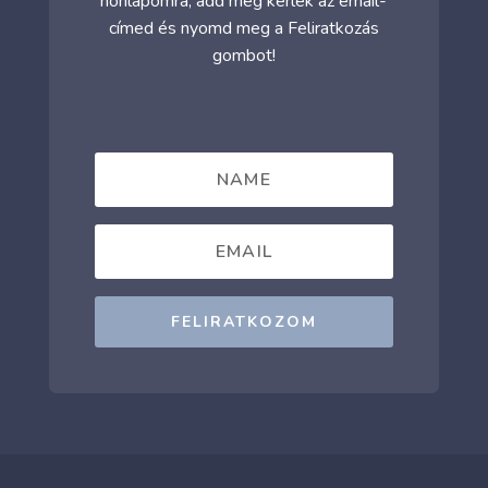
honlapomra, add meg kérlek az email-
címed és nyomd meg a Feliratkozás
gombot!
FELIRATKOZOM