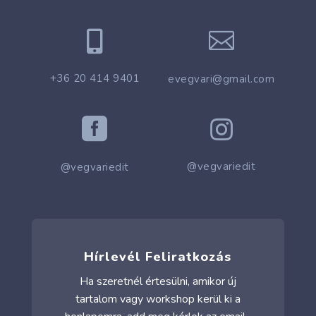


+36 20 414 9401
evegvari@gmail.com


@vegvariedit
@vegvariedit
Hírlevél Feliratkozás
Ha szeretnél értesülni, amikor új
tartalom vagy workshop kerül ki a