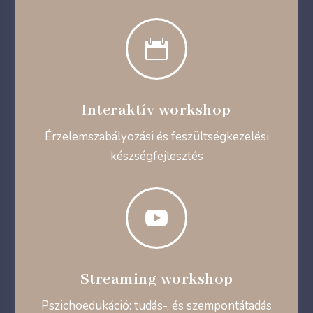

Interaktív workshop
Érzelemszabályozási és feszültségkezelési
készségfejlesztés

Streaming workshop
Pszichoedukáció: tudás-, és szempontátadás