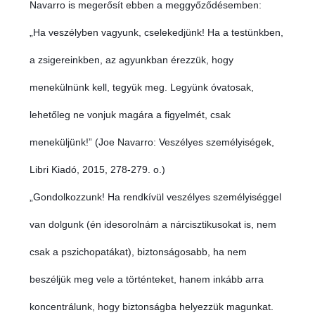
Navarro is megerősít ebben a meggyőződésemben:
„Ha veszélyben vagyunk, cselekedjünk! Ha a testünkben,
a zsigereinkben, az agyunkban érezzük, hogy
menekülnünk kell, tegyük meg. Legyünk óvatosak,
lehetőleg ne vonjuk magára a figyelmét, csak
meneküljünk!” (Joe Navarro: Veszélyes személyiségek,
Libri Kiadó, 2015, 278-279. o.)
„Gondolkozzunk! Ha rendkívül veszélyes személyiséggel
van dolgunk (én idesorolnám a nárcisztikusokat is, nem
csak a pszichopatákat), biztonságosabb, ha nem
beszéljük meg vele a történteket, hanem inkább arra
koncentrálunk, hogy biztonságba helyezzük magunkat.