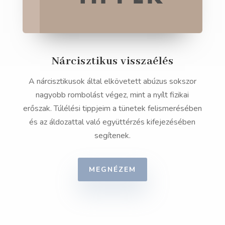
Nárcisztikus visszaélés
A nárcisztikusok által elkövetett abúzus sokszor
nagyobb rombolást végez, mint a nyílt fizikai
erőszak. Túlélési tippjeim a tünetek felismerésében
és az áldozattal való együttérzés kifejezésében
segítenek.
MEGNÉZEM