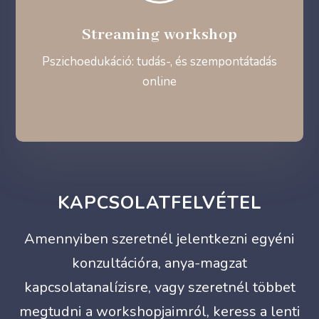
Streaming workshop
Pszichoedukáció: tudás-, és szempontátadás
online
KAPCSOLATFELVÉTEL
Amennyiben szeretnél jelentkezni egyéni
konzultációra, anya-magzat
kapcsolatanalízisre, vagy szeretnél többet
megtudni a workshopjaimról, keress a lenti