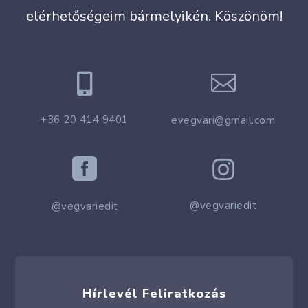
elérhetőségeim bármelyikén. Köszönöm!


+36 20 414 9401
evegvari@gmail.com


@vegvariedit
@vegvariedit
Hírlevél Feliratkozás