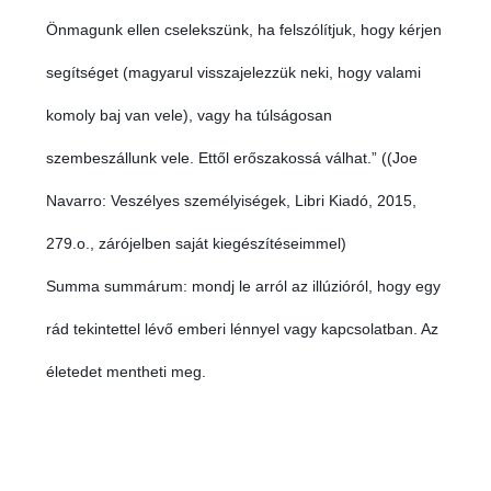
Önmagunk ellen cselekszünk, ha felszólítjuk, hogy kérjen
segítséget (magyarul visszajelezzük neki, hogy valami
komoly baj van vele), vagy ha túlságosan
szembeszállunk vele. Ettől erőszakossá válhat.” ((Joe
Navarro: Veszélyes személyiségek, Libri Kiadó, 2015,
279.o., zárójelben saját kiegészítéseimmel)
Summa summárum: mondj le arról az illúzióról, hogy egy
rád tekintettel lévő emberi lénnyel vagy kapcsolatban. Az
életedet mentheti meg.