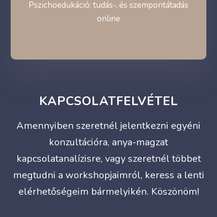
Pszichoedukáció: tudás-, és szempontátadás
online
KAPCSOLATFELVÉTEL
Amennyiben szeretnél jelentkezni egyéni
konzultációra, anya-magzat
kapcsolatanalízisre, vagy szeretnél többet
megtudni a workshopjaimról, keress a lenti
elérhetőségeim bármelyikén. Köszönöm!