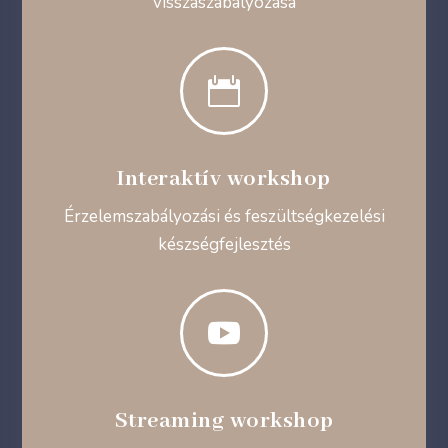
visszaszabályozása

Interaktív workshop
Érzelemszabályozási és feszültségkezelési
készségfejlesztés

Streaming workshop