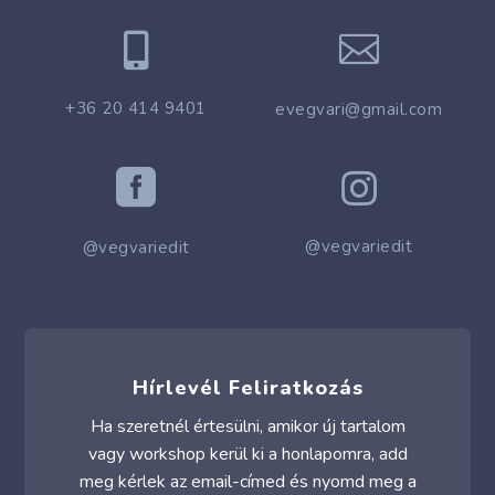


+36 20 414 9401
evegvari@gmail.com


@vegvariedit
@vegvariedit
Hírlevél Feliratkozás
Ha szeretnél értesülni, amikor új tartalom
vagy workshop kerül ki a honlapomra, add
meg kérlek az email-címed és nyomd meg a