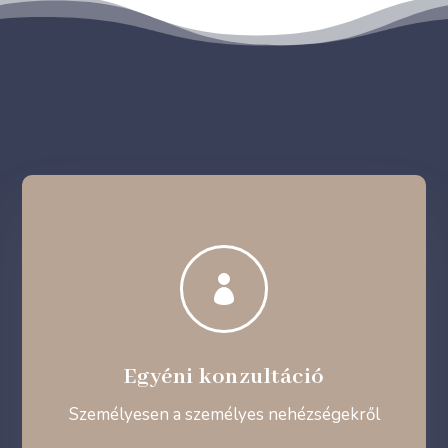

Egyéni konzultáció
Személyesen a személyes nehézségekről