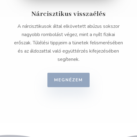
Nárcisztikus visszaélés
A nárcisztikusok által elkövetett abúzus sokszor
nagyobb rombolást végez, mint a nyílt fizikai
erőszak. Túlélési tippjeim a tünetek felismerésében
és az áldozattal való együttérzés kifejezésében
segítenek.
MEGNÉZEM