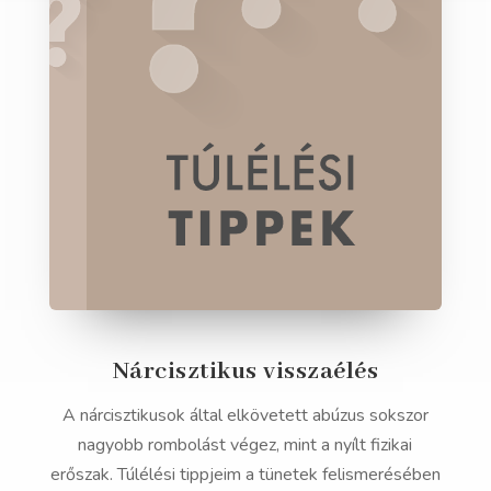
Nárcisztikus visszaélés
A nárcisztikusok által elkövetett abúzus sokszor
nagyobb rombolást végez, mint a nyílt fizikai
erőszak. Túlélési tippjeim a tünetek felismerésében