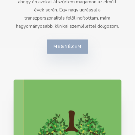
ahogy én azokat átszűrtem magamon az elmúlt
évek során. Egy nagy ugrással a
transzperszonalitás felől indítottam, mára
hagyományosabb, klinikai szemlélettel dolgozom.
MEGNÉZEM