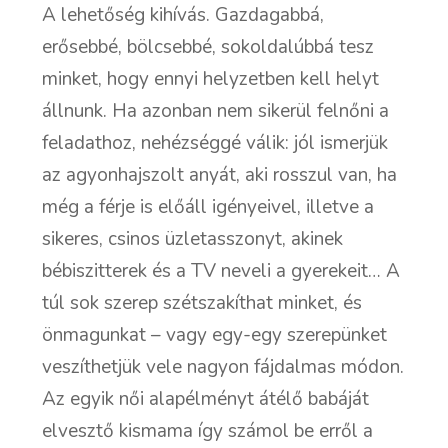
A lehetőség kihívás. Gazdagabbá,
erősebbé, bölcsebbé, sokoldalúbbá tesz
minket, hogy ennyi helyzetben kell helyt
állnunk. Ha azonban nem sikerül felnőni a
feladathoz, nehézséggé válik: jól ismerjük
az agyonhajszolt anyát, aki rosszul van, ha
még a férje is előáll igényeivel, illetve a
sikeres, csinos üzletasszonyt, akinek
bébiszitterek és a TV neveli a gyerekeit… A
túl sok szerep szétszakíthat minket, és
önmagunkat – vagy egy-egy szerepünket
veszíthetjük vele nagyon fájdalmas módon.
Az egyik női alapélményt átélő babáját
elvesztő kismama így számol be erről a