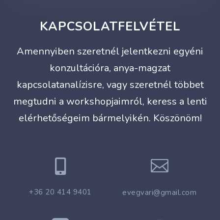
KAPCSOLATFELVÉTEL
Amennyiben szeretnél jelentkezni egyéni
konzultációra, anya-magzat
kapcsolatanalízisre, vagy szeretnél többet
megtudni a workshopjaimról, keress a lenti
elérhetőségeim bármelyikén. Köszönöm!


+36 20 414 9401
evegvari@gmail.com