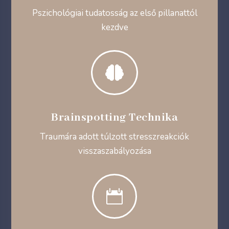
Pszichológiai tudatosság az első pillanattól
kezdve

Brainspotting Technika
Traumára adott túlzott stresszreakciók
visszaszabályozása
