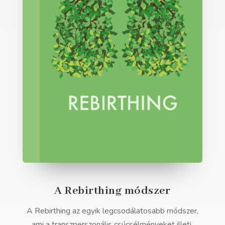
A Rebirthing módszer
A Rebirthing az egyik legcsodálatosabb módszer,
ami a transzperszonális csúcsélményeket illeti.