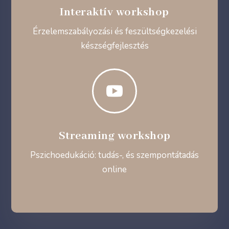
Interaktív workshop
Érzelemszabályozási és feszültségkezelési
készségfejlesztés

Streaming workshop
Pszichoedukáció: tudás-, és szempontátadás
online