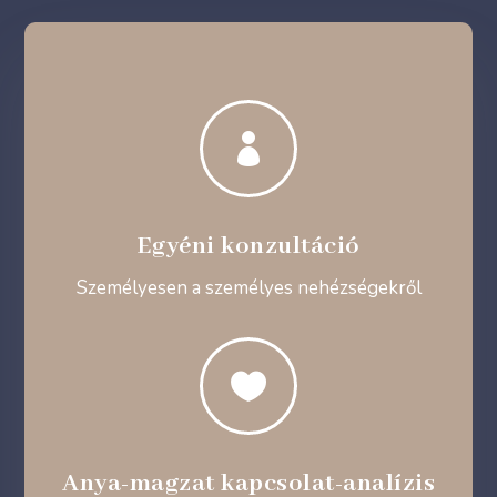

Egyéni konzultáció
Személyesen a személyes nehézségekről

Anya-magzat kapcsolat-analízis