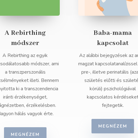
A Rebirthing
Baba-mama
módszer
kapcsolat
A Rebirthing az egyik
Az alábbi bejegyzések az a
csodálatosabb módszer, ami
magzat kapcsolatanalízissel
a transzperszonális
pre-, illetve perinatális (az
csélményeket illeti. Bennem
születés előtti és szület
nyitotta ki a transzcendencia
körüli) pszichológiával
iránti érzékenységet,
kapcsolatos kérdéseke
lágnézetben, érzékelésben.
fejtegetik.
agyon hálás vagyok érte.
MEGNÉZEM
MEGNÉZEM