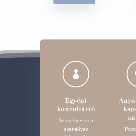

Egyéni
Anya
konzultáció
kap
an
Személyesen a
személyes
Pszi