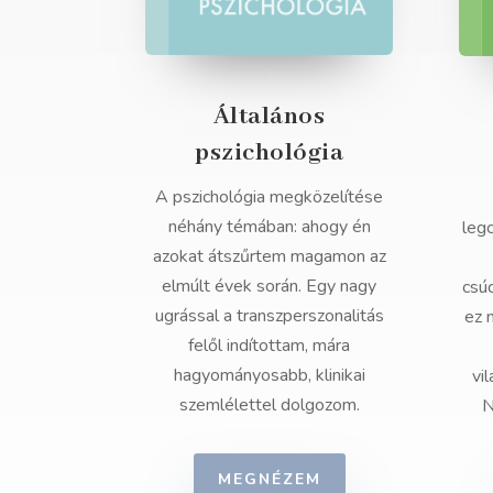
Általános
pszichológia
A pszichológia megközelítése
néhány témában: ahogy én
leg
azokat átszűrtem magamon az
elmúlt évek során. Egy nagy
csú
ugrással a transzperszonalitás
ez 
felől indítottam, mára
hagyományosabb, klinikai
vi
szemlélettel dolgozom.
N
MEGNÉZEM