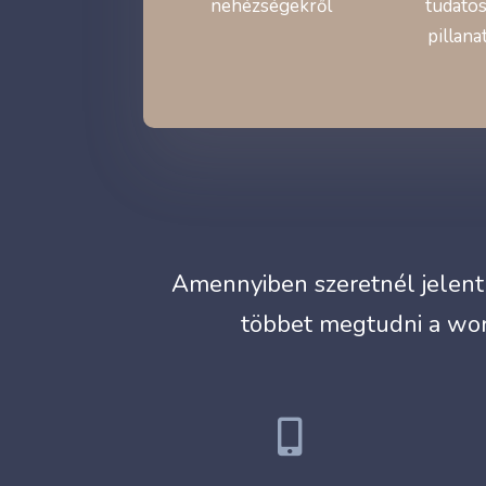
nehézségekről
tudatos
pillana
Amennyiben szeretnél jelentk
többet megtudni a wor
