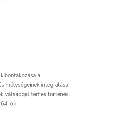
 kibontakozása a
és mélységeinek integrálása.
 válsággal terhes történés,
64. o.)