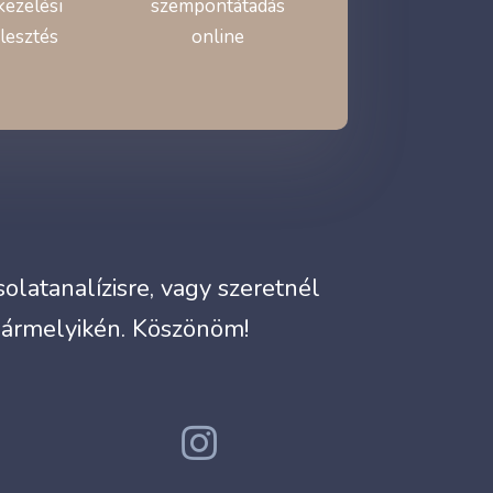
kezelési
szempontátadás
lesztés
online
latanalízisre, vagy szeretnél
bármelyikén. Köszönöm!
