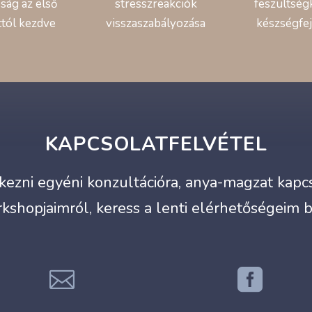
ság az első
stresszreakciók
feszültség
ttól kezdve
visszaszabályozása
készségfej
KAPCSOLATFELVÉTEL
ezni egyéni konzultációra, anya-magzat kapcso
kshopjaimról, keress a lenti elérhetőségeim 

