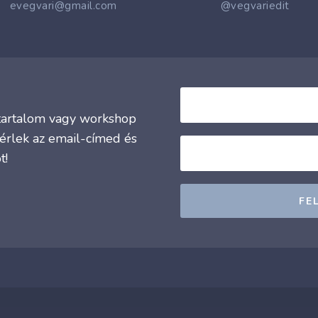
evegvari@gmail.com
@vegvariedit
j tartalom vagy workshop
érlek az email-címed és
t!
FE