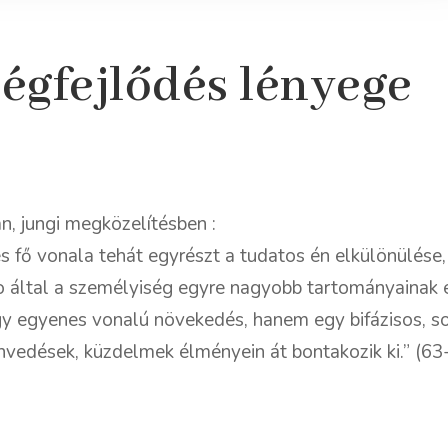
égfejlődés lényege
, jungi megközelítésben :
s fő vonala tehát egyrészt a tudatos én elkülönülése,
o által a személyiség egyre nagyobb tartományainak 
 egyenes vonalú növekedés, hanem egy bifázisos, sok
vedések, küzdelmek élményein át bontakozik ki.” (63-