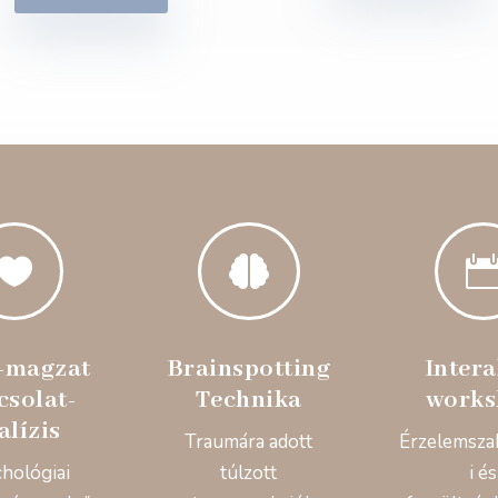


-magzat
Brainspotting
Intera
csolat-
Technika
works
alízis
Traumára adott
Érzelemsza
chológiai
túlzott
i és