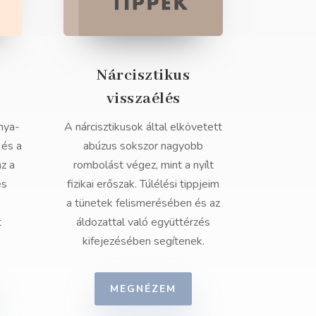
Nárcisztikus
visszaélés
nya-
A nárcisztikusok által elkövetett
 és a
abúzus sokszor nagyobb
az a
rombolást végez, mint a nyílt
és
fizikai erőszak. Túlélési tippjeim
a tünetek felismerésében és az
t
áldozattal való együttérzés
kifejezésében segítenek.
MEGNÉZEM