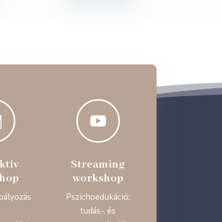


ktív
Streaming
hop
workshop
bályozás
Pszichoedukáció:
tudás-, és