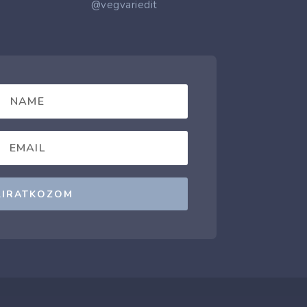
@vegvariedit
LIRATKOZOM