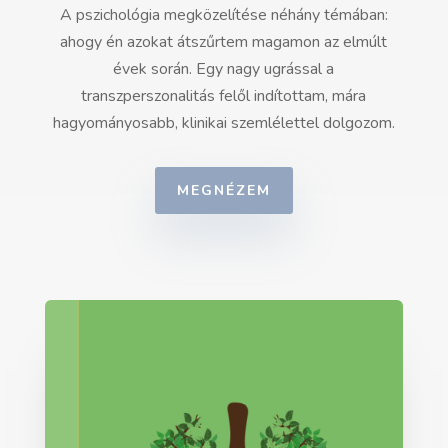
A pszichológia megközelítése néhány témában:
ahogy én azokat átszűrtem magamon az elmúlt
évek során. Egy nagy ugrással a
transzperszonalitás felől indítottam, mára
hagyományosabb, klinikai szemlélettel dolgozom.
MEGNÉZEM