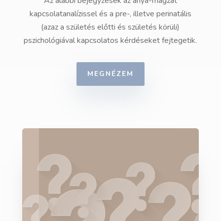
Az alábbi bejegyzések az anya-magzat
kapcsolatanalízissel és a pre-, illetve perinatális
(azaz a születés előtti és születés körüli)
pszichológiával kapcsolatos kérdéseket fejtegetik.
MEGNÉZEM