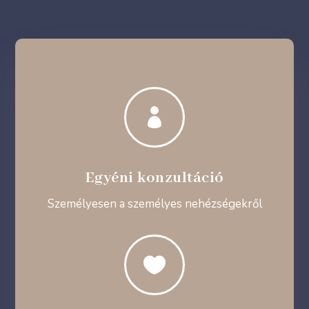

Egyéni konzultáció
Személyesen a személyes nehézségekről
