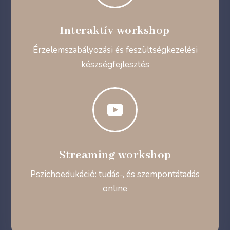
Interaktív workshop
Érzelemszabályozási és feszültségkezelési
készségfejlesztés

Streaming workshop
Pszichoedukáció: tudás-, és szempontátadás
online