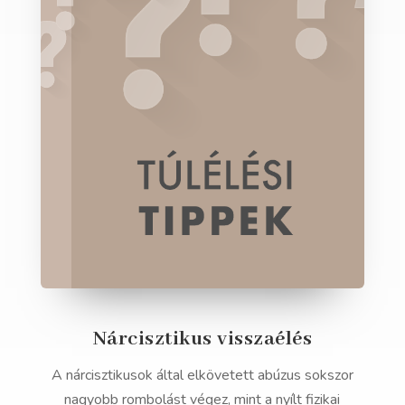
Nárcisztikus visszaélés
A nárcisztikusok által elkövetett abúzus sokszor
nagyobb rombolást végez, mint a nyílt fizikai