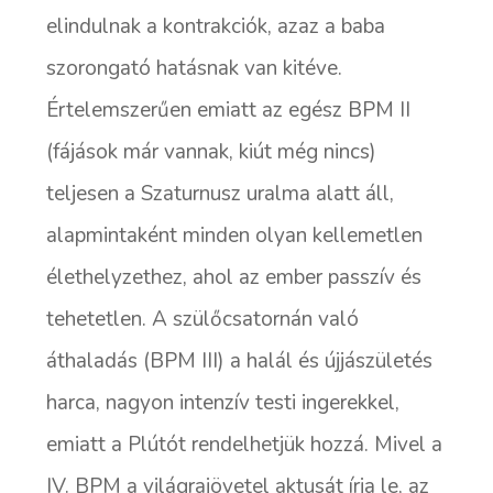
elindulnak a kontrakciók, azaz a baba
szorongató hatásnak van kitéve.
Értelemszerűen emiatt az egész BPM II
(fájások már vannak, kiút még nincs)
teljesen a Szaturnusz uralma alatt áll,
alapmintaként minden olyan kellemetlen
élethelyzethez, ahol az ember passzív és
tehetetlen. A szülőcsatornán való
áthaladás (BPM III) a halál és újjászületés
harca, nagyon intenzív testi ingerekkel,
emiatt a Plútót rendelhetjük hozzá. Mivel a
IV. BPM a világrajövetel aktusát írja le, az