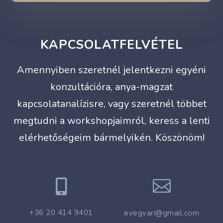
KAPCSOLATFELVÉTEL
Amennyiben szeretnél jelentkezni egyéni
konzultációra, anya-magzat
kapcsolatanalízisre, vagy szeretnél többet
megtudni a workshopjaimról, keress a lenti
elérhetőségeim bármelyikén. Köszönöm!


+36 20 414 9401
evegvari@gmail.com