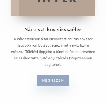
Nárcisztikus visszaélés
A nárcisztikusok által elkövetett abúzus sokszor
nagyobb rombolást végez, mint a nyílt fizikai
erőszak. Túlélési tippjeim a tünetek felismerésében
és az áldozattal való együttérzés kifejezésében
segítenek.
MEGNÉZEM