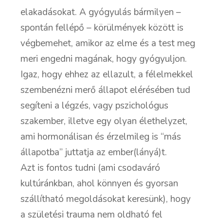
elakadásokat. A gyógyulás bármilyen –
spontán fellépő – körülmények között is
végbemehet, amikor az elme és a test meg
meri engedni magának, hogy gyógyuljon.
Igaz, hogy ehhez az ellazult, a félelmekkel
szembenézni merő állapot elérésében tud
segíteni a légzés, vagy pszichológus
szakember, illetve egy olyan élethelyzet,
ami hormonálisan és érzelmileg is “más
állapotba” juttatja az ember(lányá)t.
Azt is fontos tudni (ami csodaváró
kultúránkban, ahol könnyen és gyorsan
szállítható megoldásokat keresünk), hogy
a születési trauma nem oldható fel