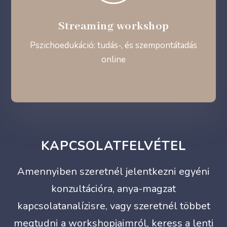
Streaming workshop
Pszichoedukáció: tudás-, és szempontátadás
online
KAPCSOLATFELVÉTEL
Amennyiben szeretnél jelentkezni egyéni
konzultációra, anya-magzat
kapcsolatanalízisre, vagy szeretnél többet
megtudni a workshopjaimról, keress a lenti