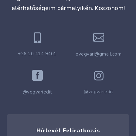
elérhetőségeim bármelyikén. Köszönöm!


+36 20 414 9401
evegvari@gmail.com


@vegvariedit
@vegvariedit
Hírlevél Feliratkozás