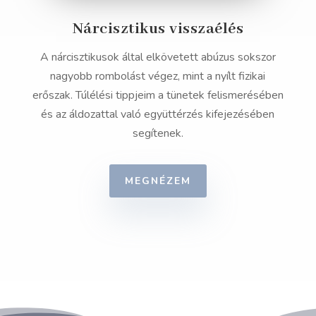
Nárcisztikus visszaélés
A nárcisztikusok által elkövetett abúzus sokszor
nagyobb rombolást végez, mint a nyílt fizikai
erőszak. Túlélési tippjeim a tünetek felismerésében
és az áldozattal való együttérzés kifejezésében
segítenek.
MEGNÉZEM