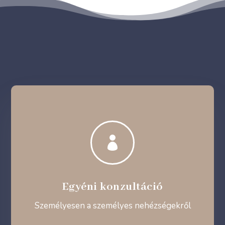

Egyéni konzultáció
Személyesen a személyes nehézségekről