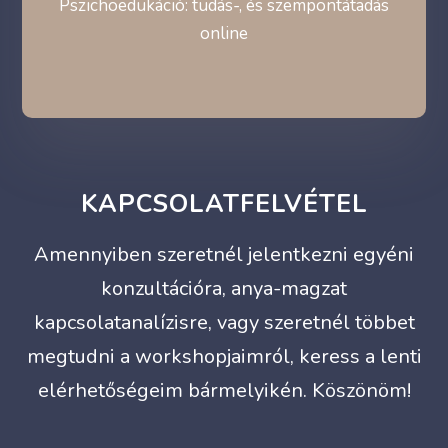
Pszichoedukáció: tudás-, és szempontátadás
online
KAPCSOLATFELVÉTEL
Amennyiben szeretnél jelentkezni egyéni
konzultációra, anya-magzat
kapcsolatanalízisre, vagy szeretnél többet
megtudni a workshopjaimról, keress a lenti
elérhetőségeim bármelyikén. Köszönöm!