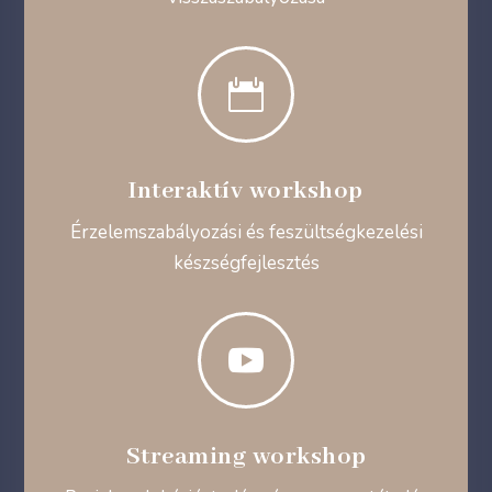

Interaktív workshop
Érzelemszabályozási és feszültségkezelési
készségfejlesztés

Streaming workshop