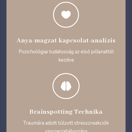

Anya-magzat kapcsolat-analízis
Pszichológiai tudatosság az első pillanattól
kezdve

Brainspotting Technika
Traumára adott túlzott stresszreakciók
visszaszabályozása