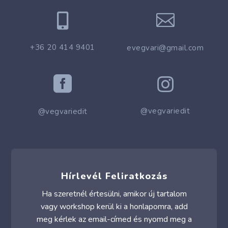


+36 20 414 9401
evegvari@gmail.com


@vegvariedit
@vegvariedit
Hírlevél Feliratkozás
Ha szeretnél értesülni, amikor új tartalom
vagy workshop kerül ki a honlapomra, add
meg kérlek az email-címed és nyomd meg a