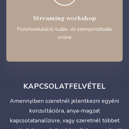
Streaming workshop
Pszichoedukáció: tudás-, és szempontátadás
online
KAPCSOLATFELVÉTEL
Amennyiben szeretnél jelentkezni egyéni
konzultációra, anya-magzat
kapcsolatanalízisre, vagy szeretnél többet