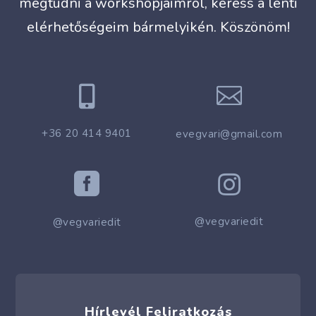
megtudni a workshopjaimról, keress a lenti
elérhetőségeim bármelyikén. Köszönöm!


+36 20 414 9401
evegvari@gmail.com


@vegvariedit
@vegvariedit
Hírlevél Feliratkozás