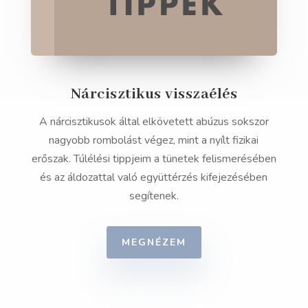
Nárcisztikus visszaélés
A nárcisztikusok által elkövetett abúzus sokszor
nagyobb rombolást végez, mint a nyílt fizikai
erőszak. Túlélési tippjeim a tünetek felismerésében
és az áldozattal való együttérzés kifejezésében
segítenek.
MEGNÉZEM