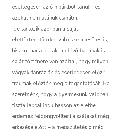
esetlegesen az ő hibáikból tanulni és
azokat nem utánuk csinálni.
Ide tartozik azonban a saját
élettörténetünkkel való szembesülés is,
hiszen már a pocakban lévő babának is
saját története van azáltal, hogy milyen
vágyak-fantáziák és esetlegesen előző
traumák előzték meg a fogantatását. Ha
szeretnénk, hogy a gyermekünk valóban
tiszta lappal indulhasson az életbe,
érdemes felgöngyölíteni a szálakat még
érkezése előtt – a megszületésig még