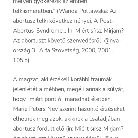
mélyen gyökerezik az emberi
lelkiismeretben.” (Wanda Poltawska: Az
abortusz lelki következményei, A Post-
Abortus-Syndrome,., In: Miért sírsz Mirjam?
Az abortuszt követő szenvedésről, @nya-
ország 3., Alfa Szövetség, 2000, 2001,
105.o)
A magzat, aki érzékeli korábbi traumák
jelenlétét a méhben, megéli annak a súlyát,
hogy „miért pont ő” maradhat életben.
Marie Peters Ney szerint hasonló érzéseket
élhetnek meg azok, akiknek a családjában
abortusz fordult elő (in: Miért sírsz Mirjam?