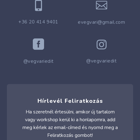


+36 20 414 9401
evegvari@gmail.com


@vegvariedit
@vegvariedit
Hírlevél Feliratkozás
Ha szeretnél értesülni, amikor új tartalom
vagy workshop kerül ki a honlapomra, add
meg kérlek az email-címed és nyomd meg a
Feliratkozás gombot!