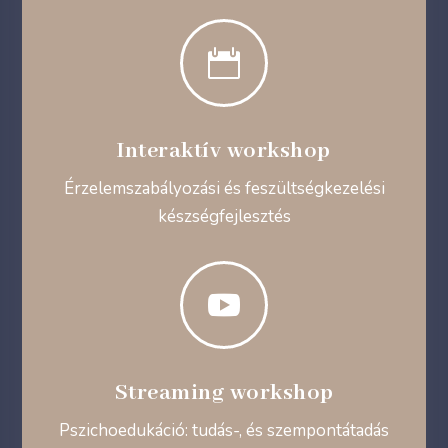

Interaktív workshop
Érzelemszabályozási és feszültségkezelési
készségfejlesztés

Streaming workshop
Pszichoedukáció: tudás-, és szempontátadás