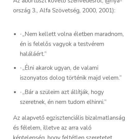
Az abortuszt követő szenvedésről, @nya-
ország 3., Alfa Szövetség, 2000, 2001):
„Nem kellett volna életben maradnom,
·
én is felelős vagyok a testvérem
haláláért.”
„Élni akarok ugyan, de valami
·
iszonyatos dolog történik majd velem.”
„Bár a szüleim azt állítják, hogy
·
szeretnek, én nem tudom elhinni.”
Az alapvető egzisztenciális bizalmatlanság
és félelem, illetve az arra való
képtelenség, hogy feltétlen szeretetet