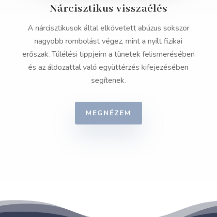
Nárcisztikus visszaélés
A nárcisztikusok által elkövetett abúzus sokszor
nagyobb rombolást végez, mint a nyílt fizikai
erőszak. Túlélési tippjeim a tünetek felismerésében
és az áldozattal való együttérzés kifejezésében
segítenek.
MEGNÉZEM