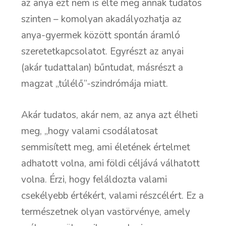
az anya ezt nem is élte meg annak tudatos
szinten – komolyan akadályozhatja az
anya-gyermek között spontán áramló
szeretetkapcsolatot. Egyrészt az anyai
(akár tudattalan) bűntudat, másrészt a
magzat „túlélő”-szindrómája miatt.
Akár tudatos, akár nem, az anya azt élheti
meg, „hogy valami csodálatosat
semmisített meg, ami életének értelmet
adhatott volna, ami földi céljává válhatott
volna. Érzi, hogy feláldozta valami
csekélyebb értékért, valami részcélért. Ez a
természetnek olyan vastörvénye, amely