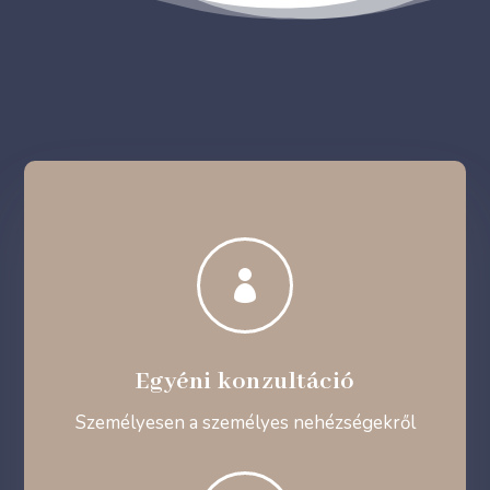

Egyéni konzultáció
Személyesen a személyes nehézségekről