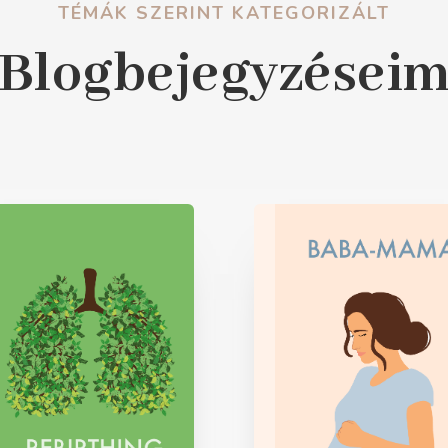
TÉMÁK SZERINT KATEGORIZÁLT
Blogbejegyzései