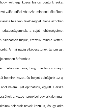
 hogy volt egy kozos biztos pontunk sokat
é vàlàs oriàsi vàltozàs mindenki életében,
llanata tele van feleloséggel. Néha azonban
t tudatossàgomnak, a sajàt nehézségeimet
illanatban tudjuk, érezzuk mind a ketten,
ordit. A mai napig elképesztonek tartom azt
jelentosen àtformàlta.
ség. Lehetoség arra, hogy minden csomagot
àt holmink kozott és helyet csinàljunk az uj
 ahol valami ujat épithatunk, egyutt. Persze
tessékelt a kozos terunkbol egy alkalommal,
lunk felsorolt nevek kozul is, és igy adta