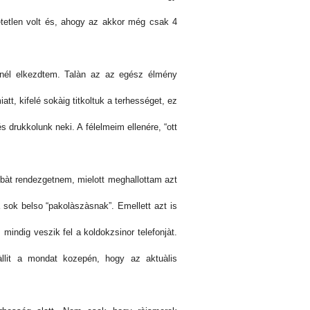
tetlen volt és, ahogy az akkor még csak 4
emnél elkezdtem. Talàn az az egész élmény
, kifelé sokàig titkoltuk a terhességet, ez
s drukkolunk neki. A félelmeim ellenére, “ott
obàt rendezgetnem, mielott meghallottam azt
 sok belso “pakolàszàsnak”. Emellett azt is
 mindig veszik fel a koldokzsinor telefonjàt.
àllit a mondat kozepén, hogy az aktuàlis