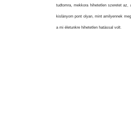
tudtomra, mekkora hihetetlen szeretet az
kislànyom pont olyan, mint amilyennek megi
a mi életunkre hihetetlen hatàssal volt.