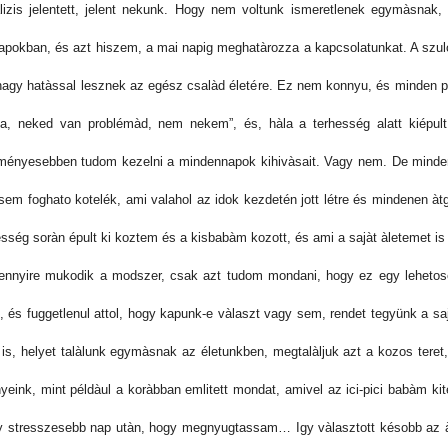
lizis jelentett, jelent nekunk. Hogy nem voltunk ismeretlenek egymàsnak,
pokban, és azt hiszem, a mai napig meghatàrozza a kapcsolatunkat. A szulov
agy hatàssal lesznek az egész csalàd életére. Ez nem konnyu, és minden pi
, neked van problémàd, nem nekem”, és, hàla a terhesség alatt kiépul
ényesebben tudom kezelni a mindennapok kihivàsait. Vagy nem. De minden p
m foghato kotelék, ami valahol az idok kezdetén jott létre és mindenen àtg
esség soràn épult ki koztem és a kisbabàm kozott, és ami a sajàt àletemet is 
ennyire mukodik a modszer, csak azt tudom mondani, hogy ez egy leheto
, és fuggetlenul attol, hogy kapunk-e vàlaszt vagy sem, rendet tegyünk a saj
 is, helyet talàlunk egymàsnak az életunkben, megtalàljuk azt a kozos teret,
eink, mint példàul a koràbban emlitett mondat, amivel az ici-pici babàm ki
y stresszesebb nap utàn, hogy megnyugtassam… Igy vàlasztott késobb az àlta