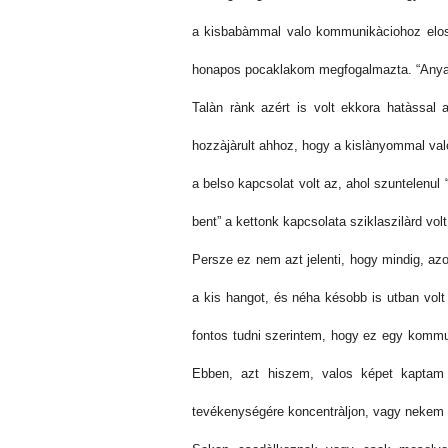
a kisbabàmmal valo kommunikàciohoz elosz
honapos pocaklakom megfogalmazta. “Anya,
Talàn rànk azért is volt ekkora hatàssal
hozzàjàrult ahhoz, hogy a kislànyommal val
a belso kapcsolat volt az, ahol szuntelenul 
bent” a kettonk kapcsolata sziklaszilàrd vo
Persze ez nem azt jelenti, hogy mindig, az
a kis hangot, és néha késobb is utban volt
fontos tudni szerintem, hogy ez egy kommunik
Ebben, azt hiszem, valos képet kaptam a
tevékenységére koncentràljon, vagy nekem 