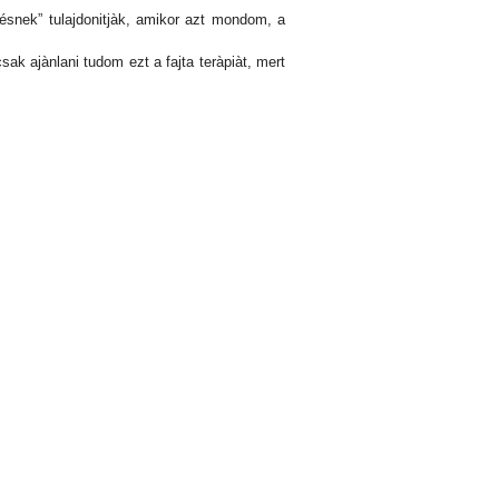
snek” tulajdonitjàk, amikor azt mondom, a
k ajànlani tudom ezt a fajta teràpiàt, mert