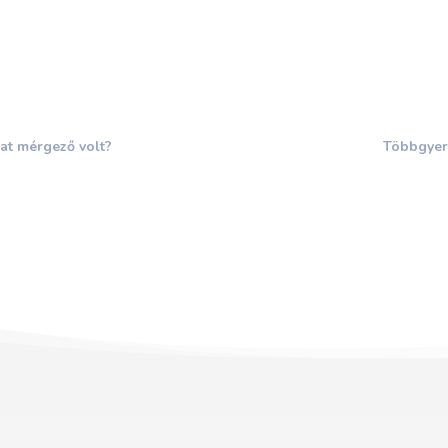
olat mérgező volt?
Többgyere