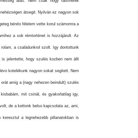
rhesség alatt. Nem csak hogy ràismerek
k nehézségen àtsegit. Nyilvàn ez nagyon sok
eteg bénito félelem vette korul szàmomra a
ihez a sok rémtorténet is hozzàjàrult. Az
s rolam, a csalàdunkrol szolt. Igy dontottunk
is jelentette, hogy szulés kozben nem àllt
évo kotelékunk nagyon sokat segitett. Nem
 oràt amig a (nagy nehezen beindult) szulés
kisbabàm, mit csinàl, és gyakorlatilag igy,
olt, de a kettonk belso kapcsolata az, ami,
keresztul a legnehezebb pillanatokban is