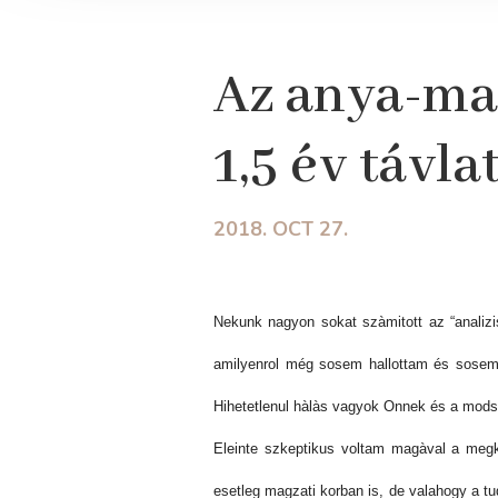
Az anya-mag
1,5 év távla
2018. OCT 27.
Nekunk nagyon sokat szàmitott az “analizi
amilyenrol még sosem hallottam és sosem 
Hihetetlenul hàlàs vagyok Onnek és a modsz
Eleinte szkeptikus voltam magàval a megko
esetleg magzati korban is, de valahogy a tu