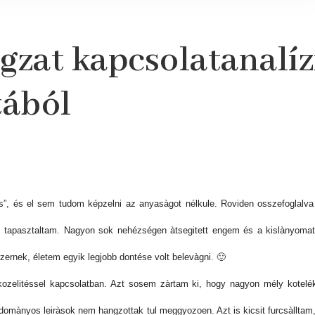
zat kapcsolatanalíz
tából
s”, és el sem tudom képzelni az anyasàgot nélkule. Roviden osszefoglalva
tapasztaltam. Nagyon sok nehézségen àtsegitett engem és a kislànyomat e
ernek, életem egyik legjobb dontése volt belevàgni. 🙂
zelitéssel kapcsolatban. Azt sosem zàrtam ki, hogy nagyon mély koteléke
domànyos leiràsok nem hangzottak tul meggyozoen. Azt is kicsit furcsàlltam,