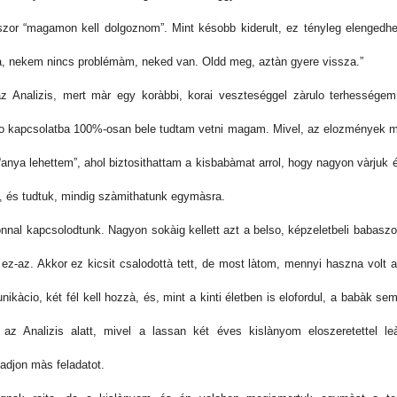
or “magamon kell dolgoznom”. Mint késobb kiderult, ez tényleg elengedhe
 nekem nincs problémàm, neked van. Oldd meg, aztàn gyere vissza.”
 az Analizis, mert màr egy koràbbi, korai veszteséggel zàrulo terhesség
o kapcsolatba 100%-osan bele tudtam vetni magam. Mivel, az elozmények miatt
“anya lehettem”, ahol biztosithattam a kisbabàmat arrol, hogy nagyon vàrjuk é
lt, és tudtuk, mindig szàmithatunk egymàsra.
onnal kapcsolodtunk. Nagyon sokàig kellett azt a belso, képzeletbeli babasz
 ez-az. Akkor ez kicsit csalodottà tett, de most làtom, mennyi haszna volt a
àcio, két fél kell hozzà, és, mint a kinti életben is elofordul, a babàk sem
z Analizis alatt, mivel a lassan két éves kislànyom eloszeretettel le
adjon màs feladatot.