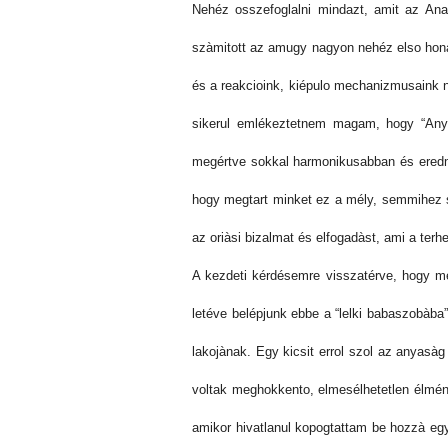
Nehéz osszefoglalni mindazt, amit az Ana
szàmitott az amugy nagyon nehéz elso hona
és a reakcioink, kiépulo mechanizmusaink n
sikerul emlékeztetnem magam, hogy “Anya
megértve sokkal harmonikusabban és eredm
hogy megtart minket ez a mély, semmihez se
az oriàsi bizalmat és elfogadàst, ami a terh
A kezdeti kérdésemre visszatérve, hogy m
letéve belépjunk ebbe a “lelki babaszobàba”
lakojànak. Egy kicsit errol szol az anyasàg
voltak meghokkento, elmesélhetetlen élmény
amikor hivatlanul kopogtattam be hozzà eg