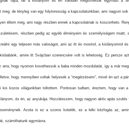
nak rajta, de a kislànyom és én valoban megismertuk egymàst a te
ott meg, de tényleg van egy folytonossàg a kapcsolatunkban, ami nagyon so
nyen éltem meg, ami nagy részben ennek a kapcsolatnak is koszonheto. Reng
 szuletésem, részben pedig az egyéb élményeim és személyiségem miatt, am
e kreàlni egy teljesen màs valosàgot, ami az itt és mostrol, a kislànyomrol é
isbabànk, amire itt Svàjcban szerencsére volt is lehetoség. Ez persze azt 
 arra, hogy nyomon kovethessuk a baba minden mozdulatàt, igy a màr megl
lletve, hogy mennyiben voltak helyesek a “megérzéseim”, mivel én azt a pàr
 mi kis kozos vilàgunkban toltottem. Pontosan tudtam, éreztem, hogy van a 
kislànyom, és én, az anyukàja. Hozzàteszem, hogy nagyon aktiv apàs szulés v
seménynek. Azota is ez a szoros kotelék, ez a lelki kézfogàs az, amin 
juk, szàmithatunk egymàsra.