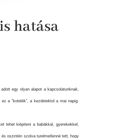
is hatása
 adott egy olyan alapot a kapcsolatunknak,
z a “kotelék”, a kezdetektol a mai napig.
t lehet kiépiteni a babàkkal, gyerekekkel,
 és oszintén szolva turelmetlenné tett, hogy