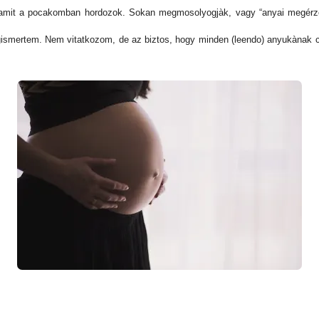
, amit a pocakomban hordozok. Sokan megmosolyogjàk, vagy “anyai megérzé
smertem. Nem vitatkozom, de az biztos, hogy minden (leendo) anyukànak csa