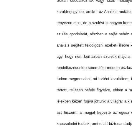
Sokan csodàlkoznak vagy csak mosolyog
karakterjegyeire, amiket az Analizis mutat
tényezon mult, de a szulést is nagyon kon
szulés gondolatàt, részben a sajàt nehéz
analizis segitett feldolgozni ezeket, illetv
ugy, hogy nem korhàzban szuletik majd a k
rendelkezésunkre semmiféle modern eszkoz
tudom megmondani, mi tortént korulottem, i
tartott, teljesen befelé figyelve, ebben a
lélekben kézen fogva jottunk a vilàgra: a 
azt hiszem, a magjàt képezte az egész e
kapcsolodni tudunk, ami miatt biztosan tud