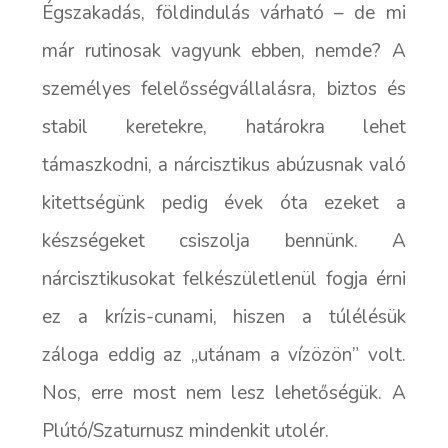
Égszakadás, földindulás várható – de mi
már rutinosak vagyunk ebben, nemde? A
személyes felelősségvállalásra, biztos és
stabil keretekre, határokra lehet
támaszkodni, a nárcisztikus abúzusnak való
kitettségünk pedig évek óta ezeket a
készségeket csiszolja bennünk. A
nárcisztikusokat felkészületlenül fogja érni
ez a krízis-cunami, hiszen a túlélésük
záloga eddig az „utánam a vízözön” volt.
Nos, erre most nem lesz lehetőségük. A
Plútó/Szaturnusz mindenkit utolér.