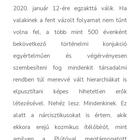
2020. január 12-ére egzakttá válik. Ha
valakinek a fent vázolt folyamat nem tűnt
volna fel, a több mint 500 évenként
bekövetkező történelmi konjukció
egyértelműen és végérvényesen
szembesíteni fog mindenkit társadalmi
rendben túl merevvé vált hierarchiákat is
elpusztítani képes hihetetlen erők
létezésével. Nehéz lesz. Mindenkinek. Ez
alatt a nárcisztikusokat is értem, akik
ekkora erejű kozmikus ítélőbírót, mint
amilyen a Plútóval megtámogatott