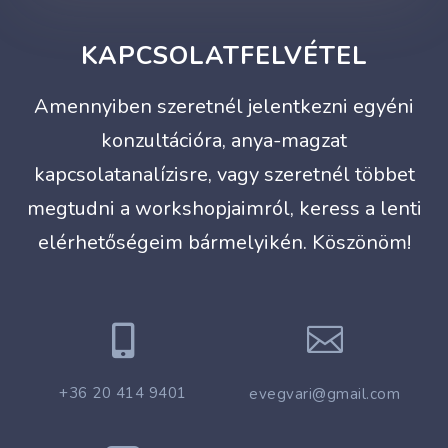
KAPCSOLATFELVÉTEL
Amennyiben szeretnél jelentkezni egyéni
konzultációra, anya-magzat
kapcsolatanalízisre, vagy szeretnél többet
megtudni a workshopjaimról, keress a lenti
elérhetőségeim bármelyikén. Köszönöm!


+36 20 414 9401
evegvari@gmail.com