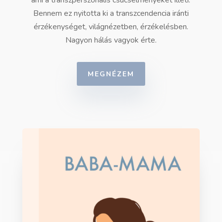
ami a transzperszonális csúcsélményeket illeti.
Bennem ez nyitotta ki a transzcendencia iránti
érzékenységet, világnézetben, érzékelésben.
Nagyon hálás vagyok érte.
MEGNÉZEM