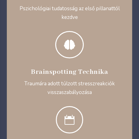
Pszichológiai tudatosság az első pillanattól
kezdve

Brainspotting Technika
Traumára adott túlzott stresszreakciók
visszaszabályozása
