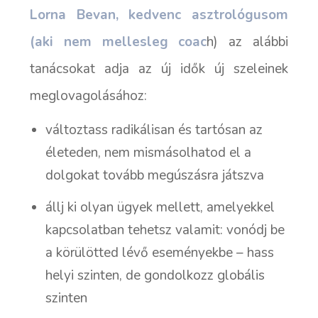
Lorna Bevan, kedvenc asztrológusom
(aki nem mellesleg coac
h) az alábbi
tanácsokat adja az új idők új szeleinek
meglovagolásához:
változtass radikálisan és tartósan az
életeden, nem mismásolhatod el a
dolgokat tovább megúszásra játszva
állj ki olyan ügyek mellett, amelyekkel
kapcsolatban tehetsz valamit: vonódj be
a körülötted lévő eseményekbe – hass
helyi szinten, de gondolkozz globális
szinten