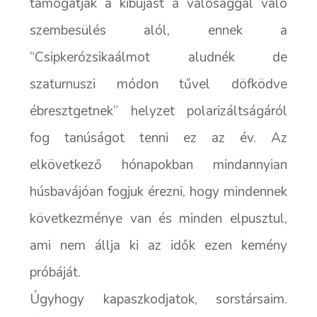
támogatják a kibújást a valósággal való
szembesülés alól, ennek a
“Csipkerózsikaálmot aludnék de
szaturnuszi módon tűvel döfködve
ébresztgetnek” helyzet polarizáltságáról
fog tanúságot tenni ez az év. Az
elkövetkező hónapokban mindannyian
húsbavájóan fogjuk érezni, hogy mindennek
következménye van és minden elpusztul,
ami nem állja ki az idők ezen kemény
próbáját.
Úgyhogy kapaszkodjatok, sorstársaim.