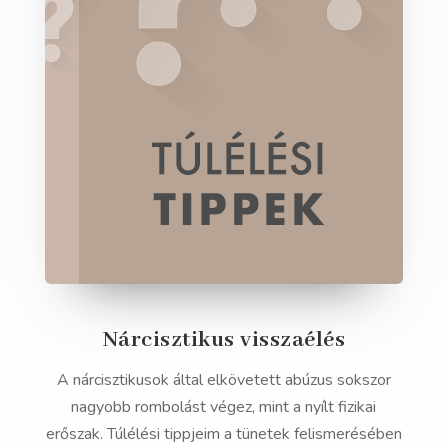
Nárcisztikus visszaélés
A nárcisztikusok által elkövetett abúzus sokszor
nagyobb rombolást végez, mint a nyílt fizikai
erőszak. Túlélési tippjeim a tünetek felismerésében