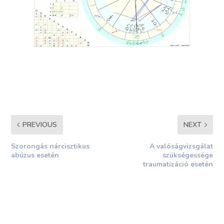
PREVIOUS
NEXT
Szorongás nárcisztikus
A valóságvizsgálat
abúzus esetén
szükségessége
traumatizáció esetén