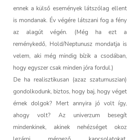
ennek a külső események látszólag ellent
is mondanak. Év végére látszani fog a fény
az alagút végén. (Még ha ezt a
reménykedő, Hold/Neptunusz mondatja is
velem, aki még mindig bízik a csodában,
hogy egyszer csak minden jóra fordul.)
De ha realisztikusan (azaz szaturnuszian)
gondolkodunk, biztos, hogy baj, hogy véget
érnek dolgok? Mert annyira jó volt így,
ahogy volt? Az univerzum besegít
mindenkinek, akinek nehézséget okoz
lezárni mérgező kapcsolatokat,