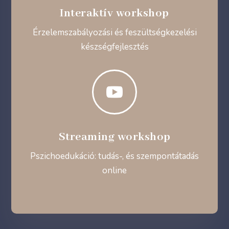
Interaktív workshop
Érzelemszabályozási és feszültségkezelési
készségfejlesztés

Streaming workshop
Pszichoedukáció: tudás-, és szempontátadás
online