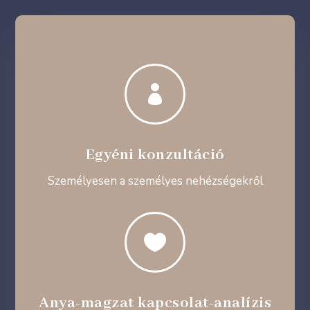

Egyéni konzultáció
Személyesen a személyes nehézségekről

Anya-magzat kapcsolat-analízis