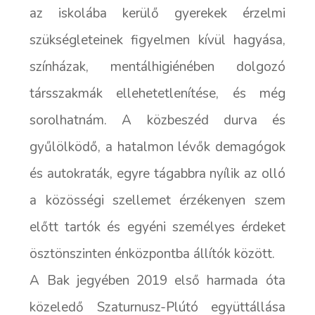
az iskolába kerülő gyerekek érzelmi
szükségleteinek figyelmen kívül hagyása,
színházak, mentálhigiénében dolgozó
társszakmák ellehetetlenítése, és még
sorolhatnám. A közbeszéd durva és
gyűlölködő, a hatalmon lévők demagógok
és autokraták, egyre tágabbra nyílik az olló
a közösségi szellemet érzékenyen szem
előtt tartók és egyéni személyes érdeket
ösztönszinten énközpontba állítók között.
A Bak jegyében 2019 első harmada óta
közeledő Szaturnusz-Plútó együttállása