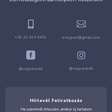


+36 20 414 9401
evegvari@gmail.com


@vegvariedit
@vegvariedit
Hírlevél Feliratkozás
Ha szeretnél értesülni, amikor új tartalom