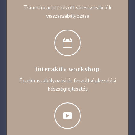
Traumára adott túlzott stresszreakciók
visszaszabályozása

Interaktív workshop
Érzelemszabályozási és feszültségkezelési
készségfejlesztés
