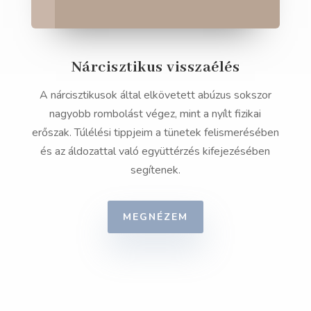
Nárcisztikus visszaélés
A nárcisztikusok által elkövetett abúzus sokszor
nagyobb rombolást végez, mint a nyílt fizikai
erőszak. Túlélési tippjeim a tünetek felismerésében
és az áldozattal való együttérzés kifejezésében
segítenek.
MEGNÉZEM