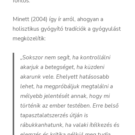
fontos.
Minett (2004) így ír arról, ahogyan a
holisztikus gyógyító tradíciók a gyógyulást
megközelítik:
„Sokszor nem segít, ha kontrollálni
akarjuk a betegséget, ha küzdeni
akarunk vele. Ehelyett hatásosabb
lehet, ha megpróbáljuk megtalálni a
mélyebb jelentését annak, hogy mi
történik az ember testében. Erre belső
tapasztalatszerzés útján is
rábukkanhatunk, ha valaki ítélkezés és
elemzés és kritika nélkül meg tudja