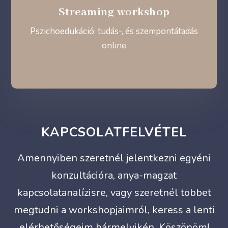
Streaming workshop
Pszichoedukáció: tudás-, és szempontátadás
online
KAPCSOLATFELVÉTEL
Amennyiben szeretnél jelentkezni egyéni
konzultációra, anya-magzat
kapcsolatanalízisre, vagy szeretnél többet
megtudni a workshopjaimról, keress a lenti
elérhetőségeim bármelyikén. Köszönöm!