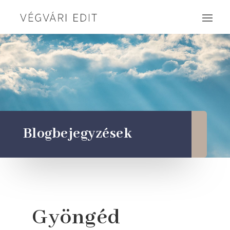
Blogbejegyzések
Gyöngéd