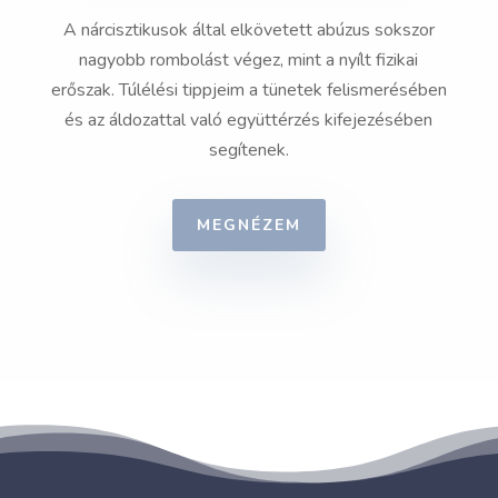
A nárcisztikusok által elkövetett abúzus sokszor
nagyobb rombolást végez, mint a nyílt fizikai
erőszak. Túlélési tippjeim a tünetek felismerésében
és az áldozattal való együttérzés kifejezésében
segítenek.
MEGNÉZEM