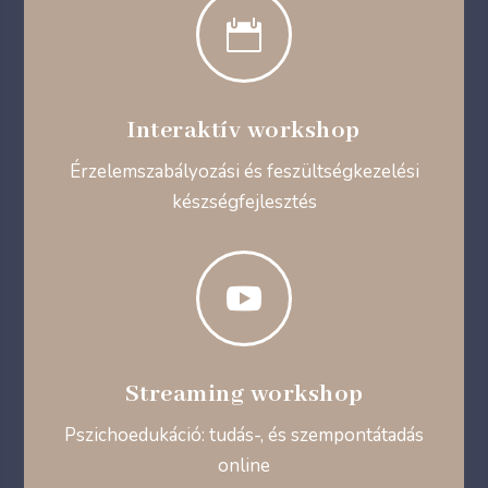

Interaktív workshop
Érzelemszabályozási és feszültségkezelési
készségfejlesztés

Streaming workshop
Pszichoedukáció: tudás-, és szempontátadás
online