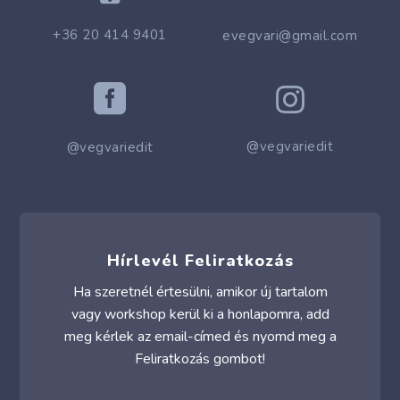
+36 20 414 9401
evegvari@gmail.com


@vegvariedit
@vegvariedit
Hírlevél Feliratkozás
Ha szeretnél értesülni, amikor új tartalom
vagy workshop kerül ki a honlapomra, add
meg kérlek az email-címed és nyomd meg a
Feliratkozás gombot!