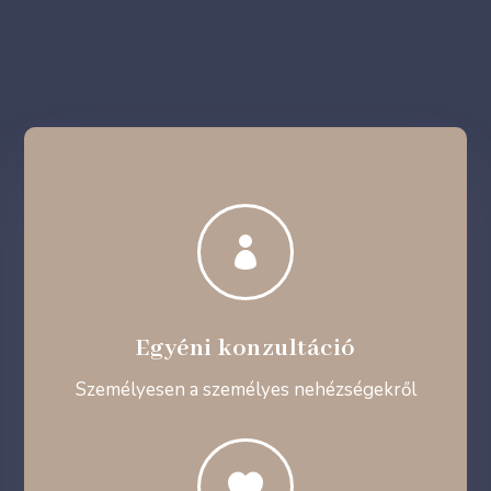

Egyéni konzultáció
Személyesen a személyes nehézségekről
