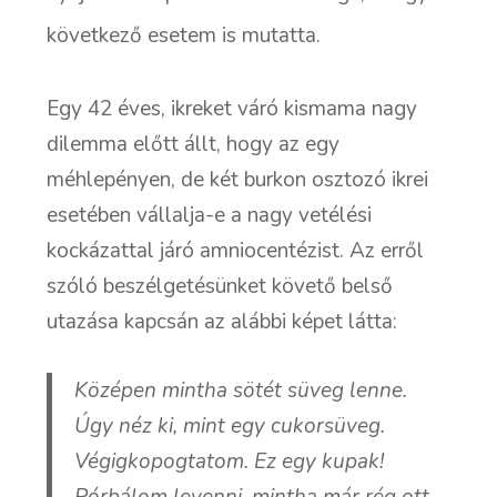
következő esetem is mutatta.
Egy 42 éves, ikreket váró kismama nagy
dilemma előtt állt, hogy az egy
méhlepényen, de két burkon osztozó ikrei
esetében vállalja-e a nagy vetélési
kockázattal járó amniocentézist. Az erről
szóló beszélgetésünket követő belső
utazása kapcsán az alábbi képet látta:
Középen mintha sötét süveg lenne.
Úgy néz ki, mint egy cukorsüveg.
Végigkopogtatom. Ez egy kupak!
Pórbálom levenni, mintha már rég ott