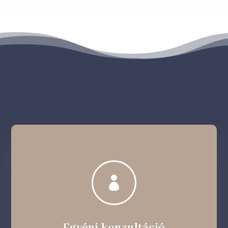

Egyéni konzultáció