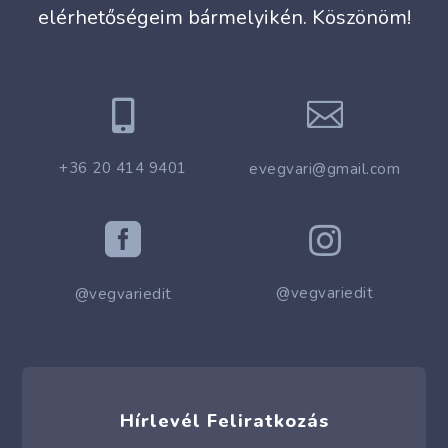
elérhetőségeim bármelyikén. Köszönöm!


+36 20 414 9401
evegvari@gmail.com


@vegvariedit
@vegvariedit
Hírlevél Feliratkozás