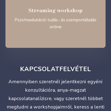
Streaming workshop
Pszichoedukáció: tudás-, és szempontátadás
online
KAPCSOLATFELVÉTEL
Amennyiben szeretnél jelentkezni egyéni
konzultációra, anya-magzat
kapcsolatanalízisre, vagy szeretnél többet
megtudni a workshopjaimról, keress a lenti