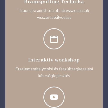
Brainspotting Technika
Traumára adott túlzott stresszreakciók
visszaszabályozása

Interaktív workshop
Érzelemszabályozási és feszültségkezelési
készségfejlesztés
