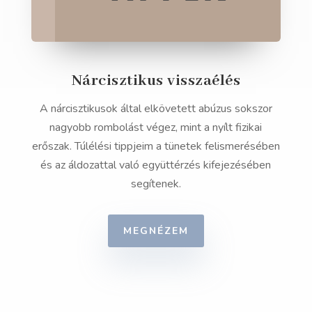
Nárcisztikus visszaélés
A nárcisztikusok által elkövetett abúzus sokszor
nagyobb rombolást végez, mint a nyílt fizikai
erőszak. Túlélési tippjeim a tünetek felismerésében
és az áldozattal való együttérzés kifejezésében
segítenek.
MEGNÉZEM