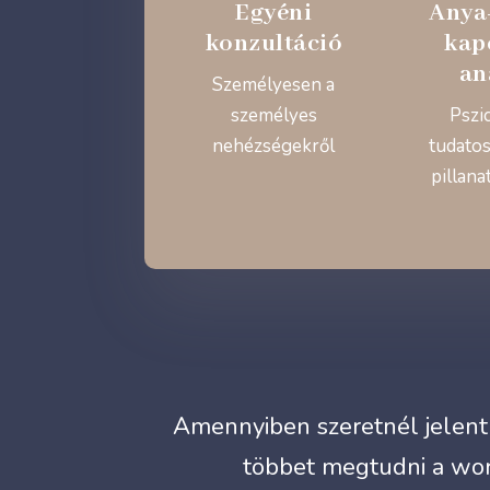
Egyéni
Anya
konzultáció
kap
an
Személyesen a
személyes
Pszi
nehézségekről
tudatos
pillana
Amennyiben szeretnél jelentk
többet megtudni a wor