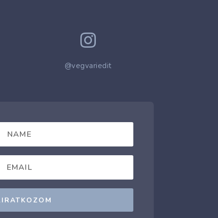

@vegvariedit
LIRATKOZOM