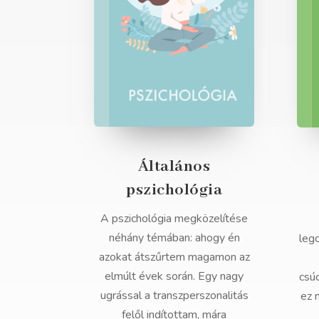
Általános
pszichológia
A pszichológia megközelítése
néhány témában: ahogy én
leg
azokat átszűrtem magamon az
elmúlt évek során. Egy nagy
csú
ugrással a transzperszonalitás
ez 
felől indítottam, mára