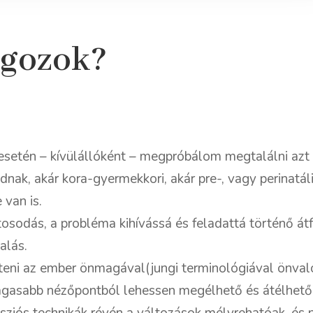
gozok?
setén – kívülállóként – megpróbálom megtalálni azt 
ak, akár kora-gyermekkori, akár pre-, vagy perinatális
 van is.
tosodás, a probléma kihívássá és feladattá történő á
alás.
teni az ember önmagával(jungi terminológiával önval
gasabb nézőpontból lehessen megélhető és átélhető
sziós technikák révén a változások mélyrehatóak, és 