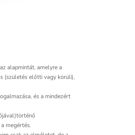
az alapmintát, amelyre a
 (születés előtti vagy körüli),
tfogalmazása, és a mindezért
ójával)történő
 a megértés.
nem csak az elméletet, de a