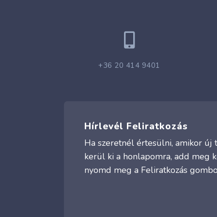

+36 20 414 9401
Hírlevél Feliratkozás
Ha szeretnél értesülni, amikor ú
kerül ki a honlapomra, add meg k
nyomd meg a Feliratkozás gombo