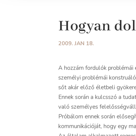
Hogyan dol
2009. JAN 18.
A hozzám fordulók problémái e
személyi problémái konstruálódn
sőt akár előző életbeli gyökere
Ennek során a kulcsszó a tuda
való személyes felelősségváll
Próbálom ennek során elősegí
kommunikációját, hogy egy ma
Az általam alkalmazott regres