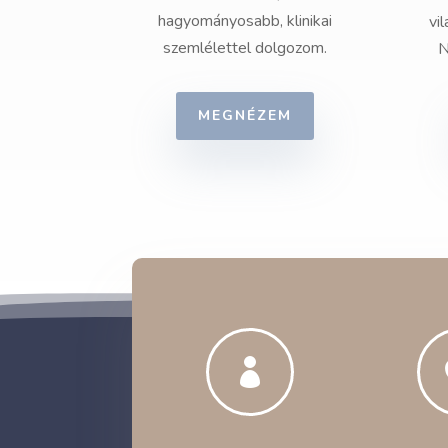
hagyományosabb, klinikai
vi
szemlélettel dolgozom.
N
MEGNÉZEM
