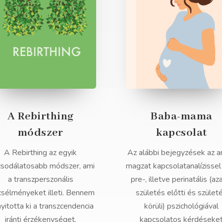
A Rebirthing
Baba-mama
módszer
kapcsolat
A Rebirthing az egyik
Az alábbi bejegyzések az a
csodálatosabb módszer, ami
magzat kapcsolatanalízissel
a transzperszonális
pre-, illetve perinatális (az
csélményeket illeti. Bennem
születés előtti és szület
nyitotta ki a transzcendencia
körüli) pszichológiával
iránti érzékenységet,
kapcsolatos kérdéseke