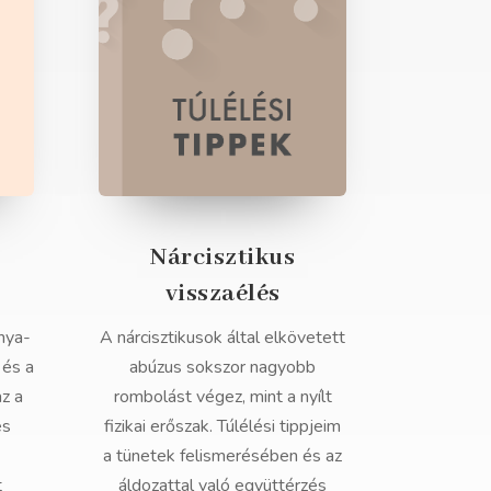
Nárcisztikus
visszaélés
nya-
A nárcisztikusok által elkövetett
 és a
abúzus sokszor nagyobb
az a
rombolást végez, mint a nyílt
és
fizikai erőszak. Túlélési tippjeim
a tünetek felismerésében és az
t
áldozattal való együttérzés