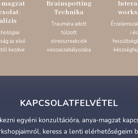
-magzat
Brainspotting
Intera
csolat-
Technika
works
alízis
Traumára adott
Érzelemsza
chológiai
túlzott
i és
ság az első
stresszreakciók
feszültség
ttól kezdve
visszaszabályozása
készségfej
KAPCSOLATFELVÉTEL
ezni egyéni konzultációra, anya-magzat kapcso
kshopjaimról, keress a lenti elérhetőségeim 