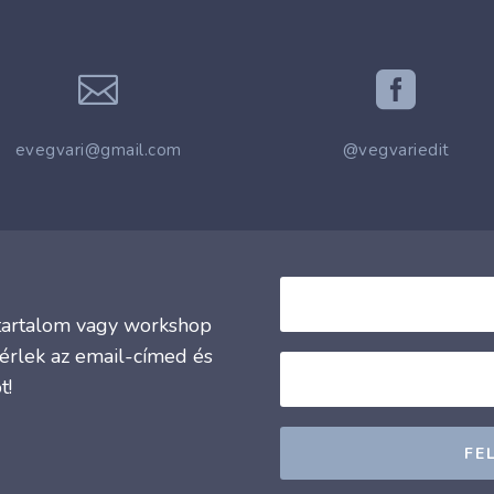


evegvari@gmail.com
@vegvariedit
j tartalom vagy workshop
érlek az email-címed és
t!
FE