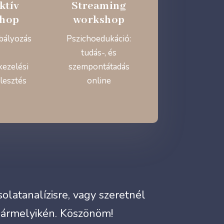
ktív
Streaming
hop
workshop
bályozás
Pszichoedukáció:
tudás-, és
kezelési
szempontátadás
lesztés
online
latanalízisre, vagy szeretnél
bármelyikén. Köszönöm!