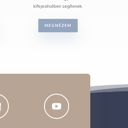
kifejezésében segítenek.
MEGNÉZEM

