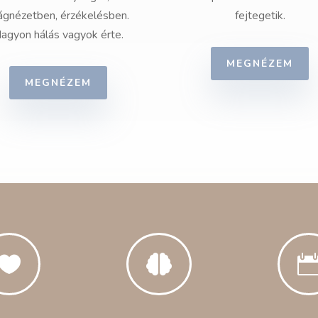
lágnézetben, érzékelésben.
fejtegetik.
agyon hálás vagyok érte.
MEGNÉZEM
MEGNÉZEM

