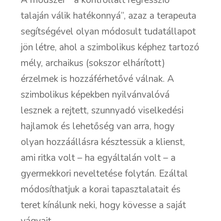
talaján válik hatékonnyá”, azaz a terapeuta
segítségével olyan módosult tudatállapot
jön létre, ahol a szimbolikus képhez tartozó
mély, archaikus (sokszor elhárított)
érzelmek is hozzáférhetővé válnak. A
szimbolikus képekben nyilvánvalóvá
lesznek a rejtett, szunnyadó viselkedési
hajlamok és lehetőség van arra, hogy
olyan hozzáállásra késztessük a klienst,
ami ritka volt – ha egyáltalán volt – a
gyermekkori neveltetése folytán. Ezáltal
módosíthatjuk a korai tapasztalatait és
teret kínálunk neki, hogy kövesse a saját
vágyait.