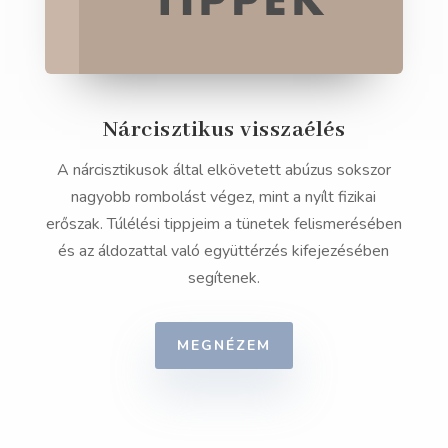
Nárcisztikus visszaélés
A nárcisztikusok által elkövetett abúzus sokszor
nagyobb rombolást végez, mint a nyílt fizikai
erőszak. Túlélési tippjeim a tünetek felismerésében
és az áldozattal való együttérzés kifejezésében
segítenek.
MEGNÉZEM