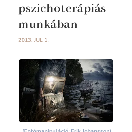
pszichoterápiás
munkában
2013. JUL 1.
(Fotómanipuláció: Erik Johansson)