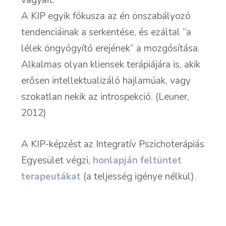
A KIP egyik fókusza az én önszabályozó
tendenciáinak a serkentése, és ezáltal “a
lélek öngyógyító erejének” a mozgósítása.
Alkalmas olyan kliensek terápiájára is, akik
erősen intellektualizáló hajlamúak, vagy
szokatlan nekik az introspekció. (Leuner,
2012)
A KIP-képzést az Integratív Pszichoterápiás
Egyesület végzi,
honlapján feltüntet
terapeutákat
(a teljesség igénye nélkül).