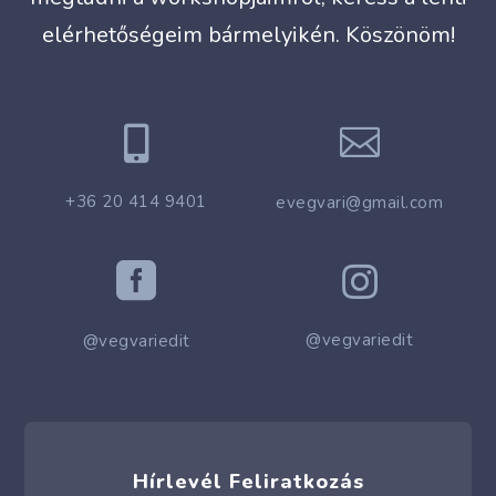
elérhetőségeim bármelyikén. Köszönöm!


+36 20 414 9401
evegvari@gmail.com


@vegvariedit
@vegvariedit
Hírlevél Feliratkozás