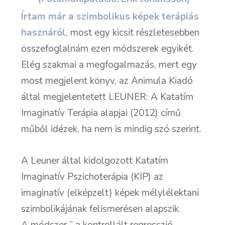
Írtam már a szimbolikus képek terápiás
hasznáról
, most egy kicsit részletesebben
összefoglalnám ezen módszerek egyikét.
Elég szakmai a megfogalmazás, mert egy
most megjelent könyv, az Animula Kiadó
által megjelentetett
LEUNER: A Katatím
Imaginatív Terápia alapjai
(2012) című
műből idézek, ha nem is mindig szó szerint.
A Leuner által kidolgozott Katatím
Imaginatív Pszichoterápia (KIP) az
imaginatív (elképzelt) képek mélylélektani
szimbolikájának felismerésen alapszik.
A módszer ” a kontrollált regresszió