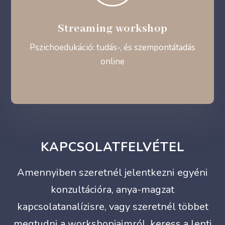
Streaming workshop
Pszichoedukáció: tudás-, és szempontátadás
online
KAPCSOLATFELVÉTEL
Amennyiben szeretnél jelentkezni egyéni
konzultációra, anya-magzat
kapcsolatanalízisre, vagy szeretnél többet
megtudni a workshopjaimról, keress a lenti