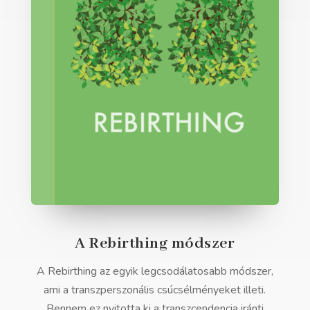
A Rebirthing módszer
A Rebirthing az egyik legcsodálatosabb módszer,
ami a transzperszonális csúcsélményeket illeti.
Bennem ez nyitotta ki a transzcendencia iránti