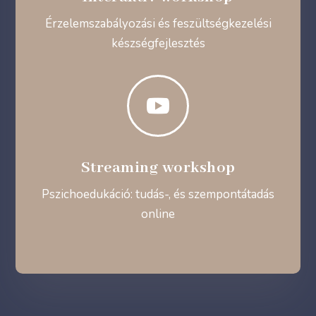
Érzelemszabályozási és feszültségkezelési
készségfejlesztés

Streaming workshop
Pszichoedukáció: tudás-, és szempontátadás
online