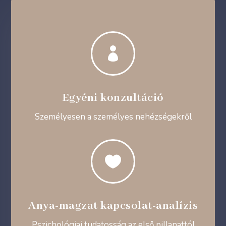

Egyéni konzultáció
Személyesen a személyes nehézségekről

Anya-magzat kapcsolat-analízis
Pszichológiai tudatosság az első pillanattól