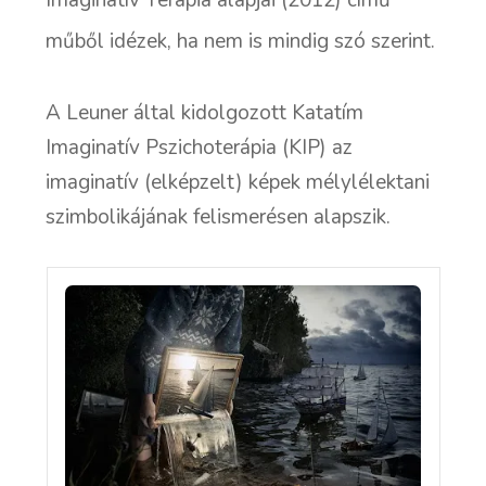
Imaginatív Terápia alapjai
(2012) című
műből idézek, ha nem is mindig szó szerint.
A Leuner által kidolgozott Katatím
Imaginatív Pszichoterápia (KIP) az
imaginatív (elképzelt) képek mélylélektani
szimbolikájának felismerésen alapszik.