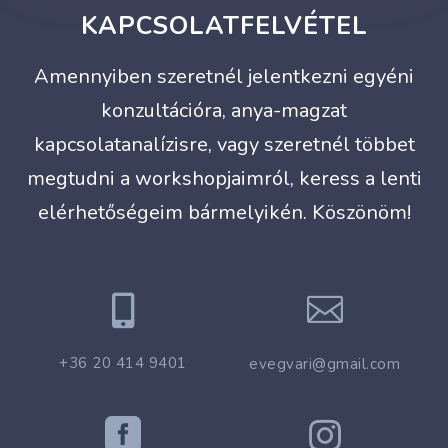
KAPCSOLATFELVÉTEL
Amennyiben szeretnél jelentkezni egyéni
konzultációra, anya-magzat
kapcsolatanalízisre, vagy szeretnél többet
megtudni a workshopjaimról, keress a lenti
elérhetőségeim bármelyikén. Köszönöm!


+36 20 414 9401
evegvari@gmail.com

