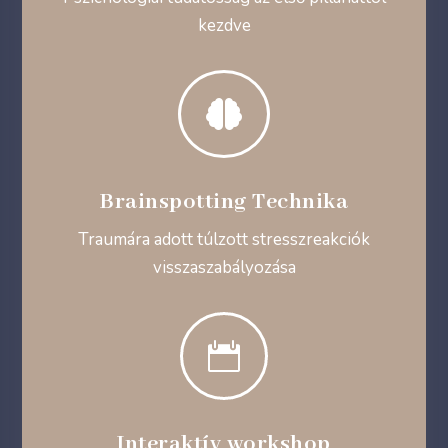
kezdve

Brainspotting Technika
Traumára adott túlzott stresszreakciók
visszaszabályozása

Interaktív workshop