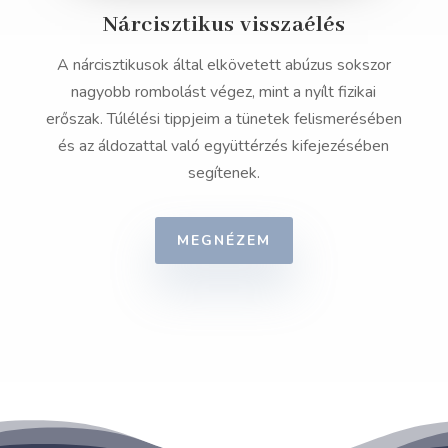
Nárcisztikus visszaélés
A nárcisztikusok által elkövetett abúzus sokszor
nagyobb rombolást végez, mint a nyílt fizikai
erőszak. Túlélési tippjeim a tünetek felismerésében
és az áldozattal való együttérzés kifejezésében
segítenek.
MEGNÉZEM