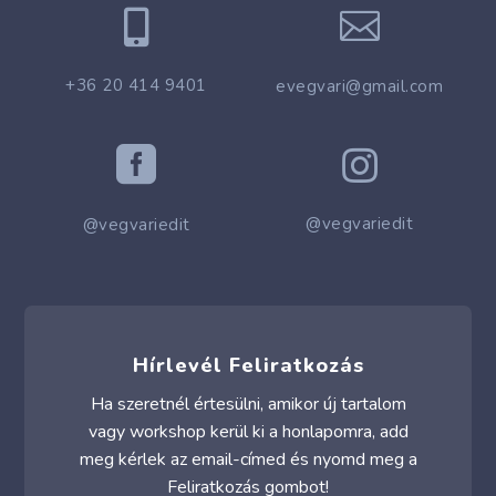


+36 20 414 9401
evegvari@gmail.com


@vegvariedit
@vegvariedit
Hírlevél Feliratkozás
Ha szeretnél értesülni, amikor új tartalom
vagy workshop kerül ki a honlapomra, add
meg kérlek az email-címed és nyomd meg a
Feliratkozás gombot!