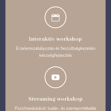

Interaktív workshop
Érzelemszabályozási és feszültségkezelési
készségfejlesztés

Streaming workshop
Pszichoedukáció: tudás-, és szempontátadás