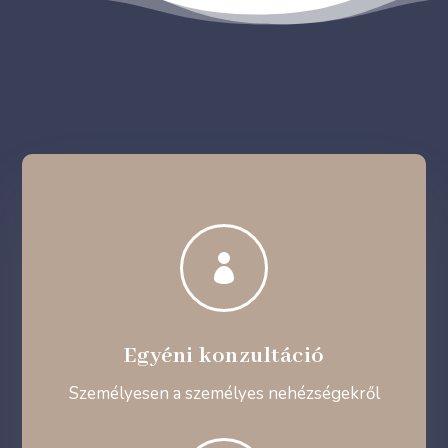

Egyéni konzultáció
Személyesen a személyes nehézségekről