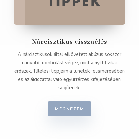
Nárcisztikus visszaélés
A nárcisztikusok által elkövetett abúzus sokszor
nagyobb rombolást végez, mint a nyílt fizikai
erőszak. Túlélési tippjeim a tünetek felismerésében
és az áldozattal való együttérzés kifejezésében
segítenek.
MEGNÉZEM