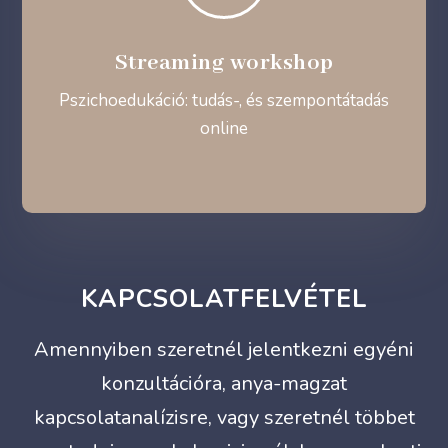
Streaming workshop
Pszichoedukáció: tudás-, és szempontátadás
online
KAPCSOLATFELVÉTEL
Amennyiben szeretnél jelentkezni egyéni
konzultációra, anya-magzat
kapcsolatanalízisre, vagy szeretnél többet