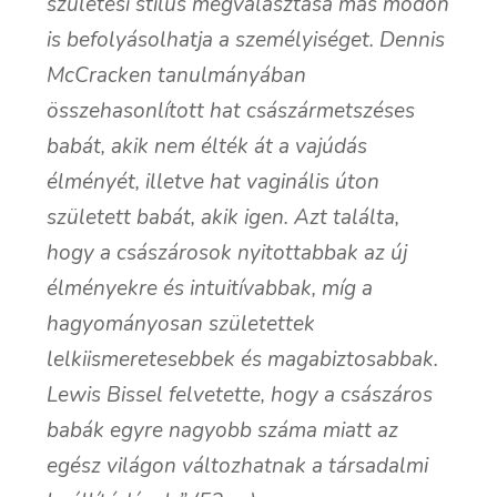
születési stílus megválasztása más módon
is befolyásolhatja a személyiséget. Dennis
McCracken tanulmányában
összehasonlított hat császármetszéses
babát, akik nem élték át a vajúdás
élményét, illetve hat vaginális úton
született babát, akik igen. Azt találta,
hogy a császárosok nyitottabbak az új
élményekre és intuitívabbak, míg a
hagyományosan születettek
lelkiismeretesebbek és magabiztosabbak.
Lewis Bissel felvetette, hogy a császáros
babák egyre nagyobb száma miatt az
egész világon változhatnak a társadalmi