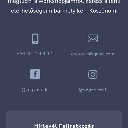
megtudni a workshopjaimról, keress a lenti
elérhetőségeim bármelyikén. Köszönöm!


+36 20 414 9401
evegvari@gmail.com


@vegvariedit
@vegvariedit
Hírlevél Feliratkozás