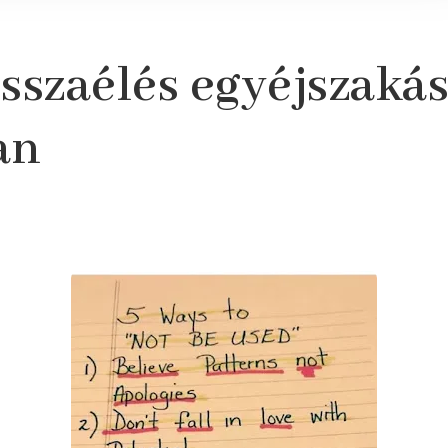
isszaélés egyéjszaká
an