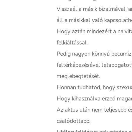
Visszaél a másik bizalmával, a
áll a másikkal való kapcsolath
Hogy aztán mindezért a naivit
felkiáltással.
Pedig nagyon könnyű becumizni
feltérképezésével letapogatot
meglebegtetését.
Honnan tudhatod, hogy szexuá
Hogy kihasználva érzed magad
Az aktus után nem teljesebb é
csalódottabb.