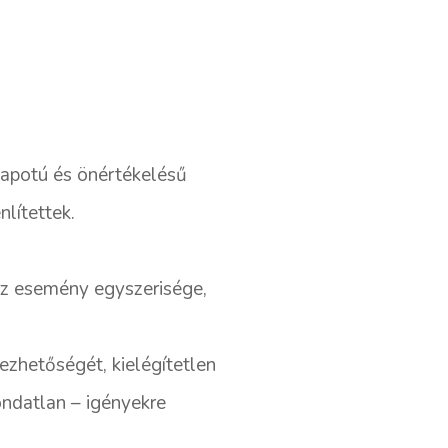
lapotú és önértékelésű
lítettek.
 az esemény egyszerisége,
ezhetőségét, kielégítetlen
ondatlan – igényekre