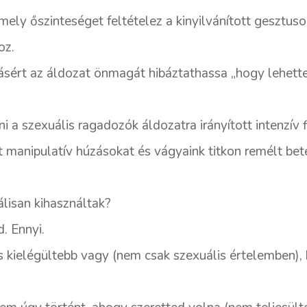
mely őszinteséget feltételez a kinyilvánított gesztus
oz.
ásért az áldozat önmagát hibáztathassa „hogy lehettem
 a szexuális ragadozók áldozatra irányított intenzív
t manipulatív húzásokat és vágyaink titkon remélt bet
lisan kihasználtak?
. Ennyi.
s kielégültebb vagy (nem csak szexuális értelemben)