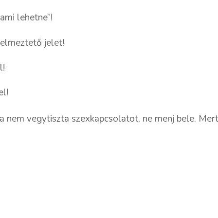
ami lehetne”!
lmeztető jelet!
l!
l!
Ha nem vegytiszta szexkapcsolatot, ne menj bele. Mert