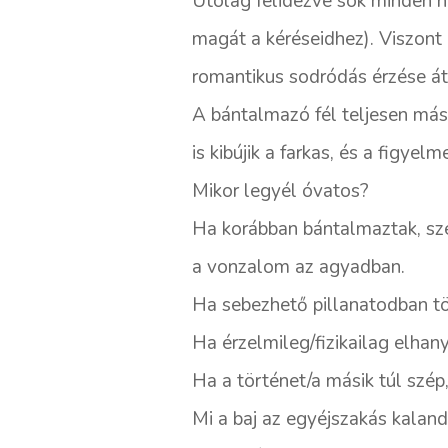
Utólag felidézve sok minden n
magát a kéréseidhez). Viszont
romantikus sodródás érzése át
A bántalmazó fél teljesen másm
is kibújik a farkas, és a figy
Mikor legyél óvatos?
Ha korábban bántalmaztak, sze
a vonzalom az agyadban.
Ha sebezhető pillanatodban tör
Ha érzelmileg/fizikailag elhan
Ha a történet/a másik túl szép
Mi a baj az egyéjszakás kalan