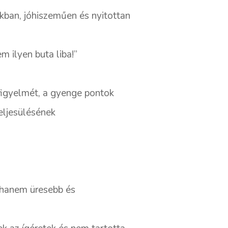
okban, jóhiszeműen és nyitottan
 ilyen buta liba!”
 figyelmét, a gyenge pontok
eljesülésének
, hanem üresebb és