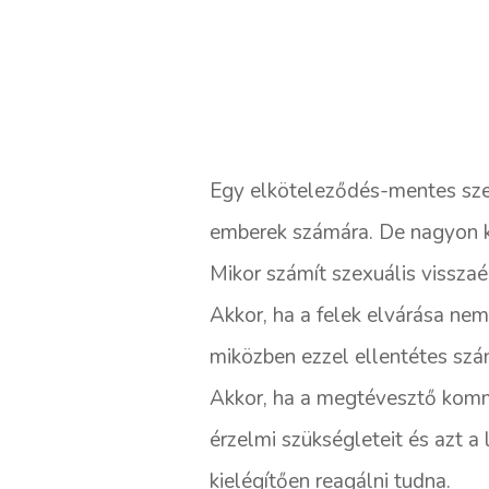
Egy elköteleződés-mentes szex
emberek számára. De nagyon kö
Mikor számít szexuális vissza
Akkor, ha a felek elvárása nem
miközben ezzel ellentétes sz
Akkor, ha a megtévesztő kommu
érzelmi szükségleteit és azt a
kielégítően reagálni tudna.