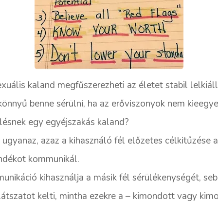
uális kaland megfűszerezheti az életet stabil lelkiál
nnyű benne sérülni, ha az erőviszonyok nem kieegyen
élésnek egy egyéjszakás kaland?
 ugyanaz, azaz a kihasználó fél előzetes célkitűzése
ándékot kommunikál.
nikáció kihasználja a másik fél sérülékenységét, seb
 látszatot kelti, mintha ezekre a – kimondott vagy kim