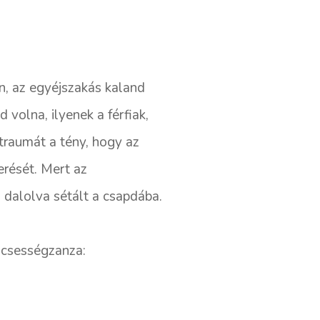
n, az egyéjszakás kaland
 volna, ilyenek a férfiak,
traumát a tény, hogy az
rését. Mert az
s dalolva sétált a csapdába.
lcsességzanza: