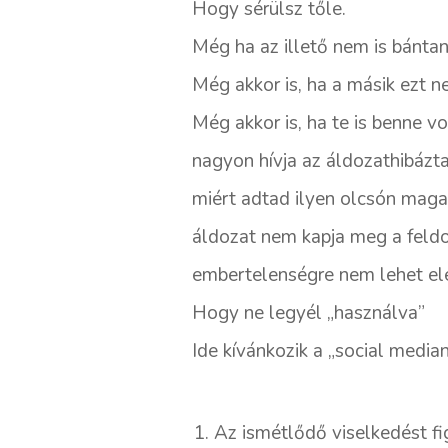
Hogy sérülsz tőle.
Még ha az illető nem is bántan
Még akkor is, ha a másik ezt n
Még akkor is, ha te is benne v
nagyon hívja az áldozathibázta
miért adtad ilyen olcsón magad
áldozat nem kapja meg a feldo
embertelenségre nem lehet elég
Hogy ne legyél „használva”
Ide kívánkozik a „social medi
Az ismétlődő viselkedést fi