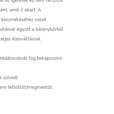
k az ígéretek és nem tartotta
nt, amit ő akart. A
 ráeszméléséhez vezet.
ruháival együtt a báránybőrből
eljes élesváltással.
redátoroknál fog bekapcsolni
 szíved).
lami feltöltőt/megmentőt.