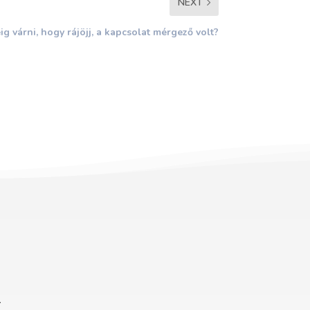
NEXT
ig várni, hogy rájöjj, a kapcsolat mérgező volt?
m