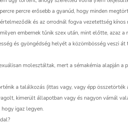
em úgy történt, ahogy szeretted volna (nem teljesülte
 percre percre erősebb a gyanúd, hogy minden megtörté
értelmeződik és az orrodnál fogva vezetettség kínos
ilyen embernek tűnik szex után, mint előtte, azaz a 
elmesség és gyöngédség helyét a közömbösség veszi át t
xuálisan molesztáltak, mert a sémakémia alapján a p
ténik a találkozás (ittas vagy, vagy épp összetörték a
yagolt, kimerült állapotban vagy és nagyon várnál va
, hogy igaz legyen.
ddal?