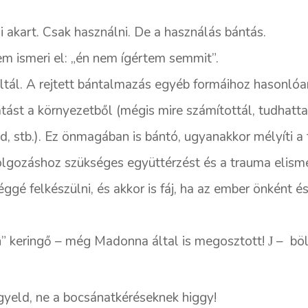
i akart. Csak használni. De a használás bántás.
em ismeri el: „én nem ígértem semmit”.
oltál. A rejtett bántalmazás egyéb formáihoz hasonlóa
tást a környezetből (mégis mire számítottál, tudhattad
, stb.). Ez önmagában is bántó, ugyanakkor mélyíti a 
lgozáshoz szükséges együttérzést és a trauma elisme
gé felkészülni, és akkor is fáj, ha az ember önként é
an” keringő – még Madonna által is megosztott!
–
bö
J
gyeld, ne a bocsánatkéréseknek higgy!