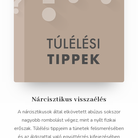
Nárcisztikus visszaélés
A nárcisztikusok által elkövetett abúzus sokszor
nagyobb rombolást végez, mint a nyílt fizikai
erőszak. Túlélési tippjeim a tünetek felismerésében
és az áldozattal való együttérzés kifejezésében