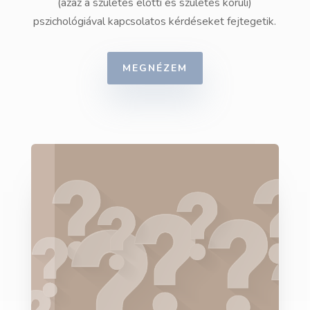
(azaz a születés előtti és születés körüli)
pszichológiával kapcsolatos kérdéseket fejtegetik.
MEGNÉZEM