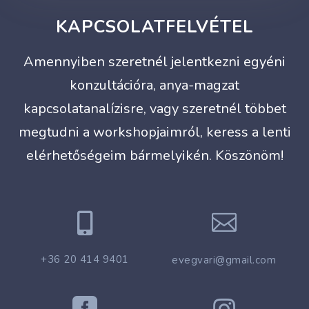
KAPCSOLATFELVÉTEL
Amennyiben szeretnél jelentkezni egyéni
konzultációra, anya-magzat
kapcsolatanalízisre, vagy szeretnél többet
megtudni a workshopjaimról, keress a lenti
elérhetőségeim bármelyikén. Köszönöm!


+36 20 414 9401
evegvari@gmail.com
