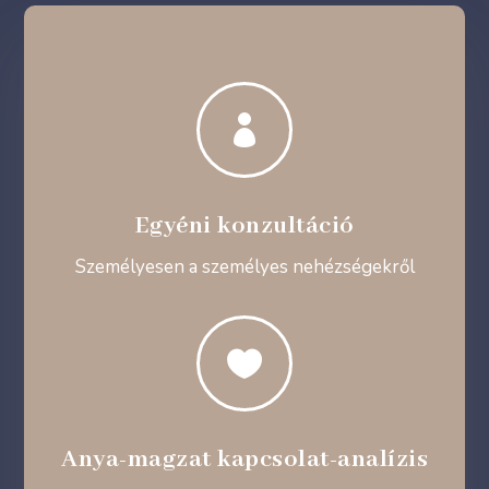

Egyéni konzultáció
Személyesen a személyes nehézségekről

Anya-magzat kapcsolat-analízis