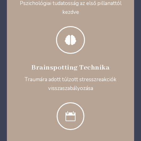
Pszichológiai tudatosság az első pillanattól
kezdve

Brainspotting Technika
Traumára adott túlzott stresszreakciók
visszaszabályozása
