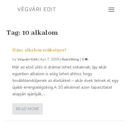
Tag:
10 alkalom
Hány alkalom szükséges?
by
Végvári Edit
|
Apr 7, 2009
|
Rebirthing
|
0
Már az első ülés is drámai lehet sokaknak, így akár
egyetlen alkalom is elég lehet ahhoz, hogy
továbblendüljenek az életükkel – akár évek telnek el egy
újabb energialégzésig.A 10 alkalmat azon tapasztalat
alapján ajánlják,...
READ MORE