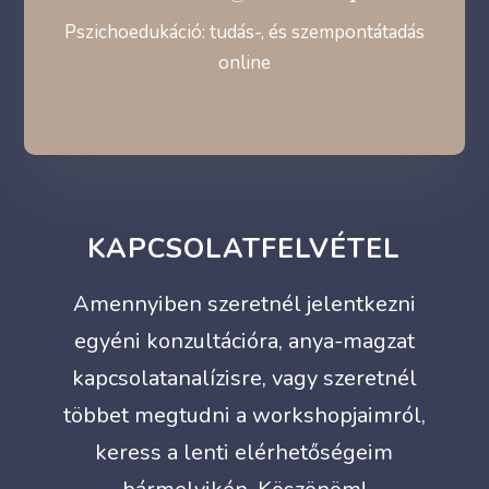
Pszichoedukáció: tudás-, és szempontátadás
online
KAPCSOLATFELVÉTEL
Amennyiben szeretnél jelentkezni
egyéni konzultációra, anya-magzat
kapcsolatanalízisre, vagy szeretnél
többet megtudni a workshopjaimról,
keress a lenti elérhetőségeim