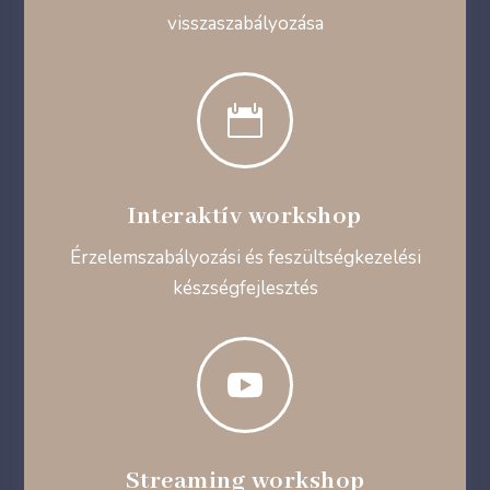
visszaszabályozása

Interaktív workshop
Érzelemszabályozási és feszültségkezelési
készségfejlesztés

Streaming workshop