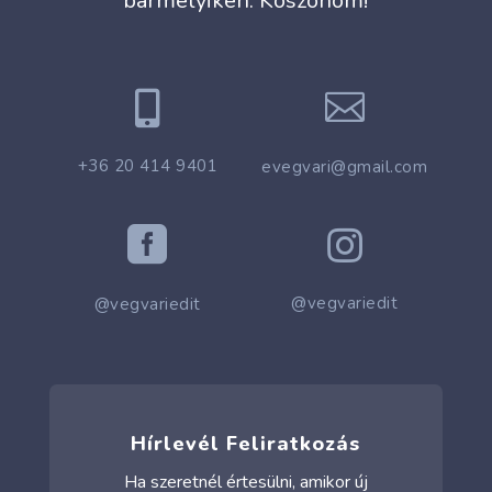
bármelyikén. Köszönöm!


+36 20 414 9401
evegvari@gmail.com


@vegvariedit
@vegvariedit
Hírlevél Feliratkozás
Ha szeretnél értesülni, amikor új