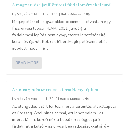
A magzati és újszülöttkori fájdalomérzékelésről
by
Végvári Edit
|
Feb 7, 2011
|
Baba-Mama
|
0
Meglepetéssel – ugyanakkor örömmel – olvastam egy
friss orvosi lapban (LAM, 2011. január) a
fájdalomcsillapítás nem gyógyszeres lehetőségeiről
kora-, és újszülöttek esetében.Meglepetésem abból
adódott, hogy miért...
READ MORE
Az elengedés szerepe a termékenységben
by
Végvári Edit
|
Jun 1, 2010
|
Baba-Mama
|
0
Az elengedés azért fontos, mert a teremtés alapállapota
az üresség. Ahol nincs semmi, ott lehet valami. Az
infertilitással küzdő nők a belső ürességgel járó
fájdalmat a külső – az orvosi beavatkozásokkal járó –