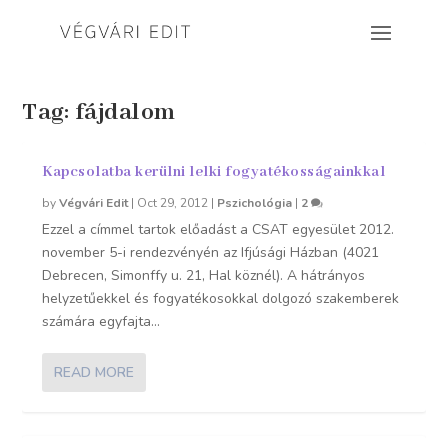
Tag:
fájdalom
Kapcsolatba kerülni lelki fogyatékosságainkkal
by
Végvári Edit
|
Oct 29, 2012
|
Pszichológia
|
2
Ezzel a címmel tartok előadást a CSAT egyesület 2012.
november 5-i rendezvényén az Ifjúsági Házban (4021
Debrecen, Simonffy u. 21, Hal köznél). A hátrányos
helyzetűekkel és fogyatékosokkal dolgozó szakemberek
számára egyfajta...
READ MORE