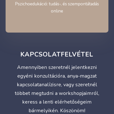
Pszichoedukáció: tudás-, és szempontátadás
online
KAPCSOLATFELVÉTEL
Amennyiben szeretnél jelentkezni
egyéni konzultációra, anya-magzat
kapcsolatanalízisre, vagy szeretnél
többet megtudni a workshopjaimról,
keress a lenti elérhetőségeim
bármelyikén. Köszönöm!