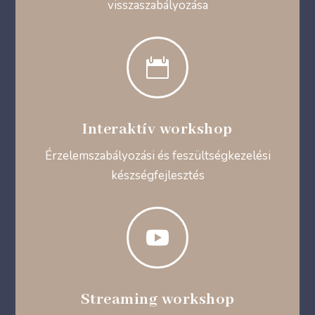
visszaszabályozása

Interaktív workshop
Érzelemszabályozási és feszültségkezelési
készségfejlesztés

Streaming workshop