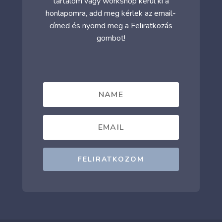
tartalom vagy workshop kerül ki a
honlapomra, add meg kérlek az email-
címed és nyomd meg a Feliratkozás
gombot!
FELIRATKOZOM