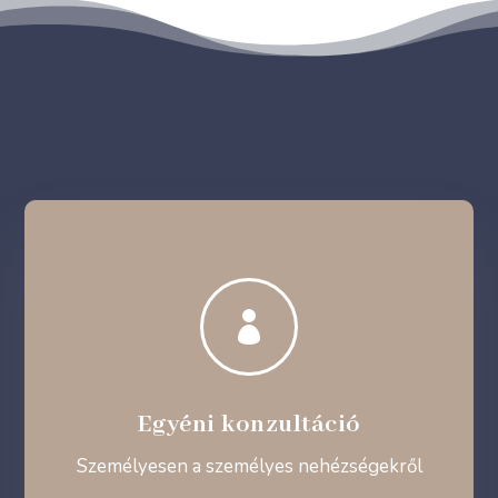

Egyéni konzultáció
Személyesen a személyes nehézségekről