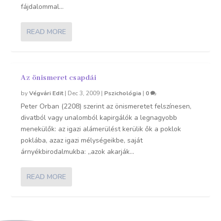
fájdalommal...
READ MORE
Az önismeret csapdái
by
Végvári Edit
|
Dec 3, 2009
|
Pszichológia
|
0
Peter Orban (2208) szerint az önismeretet felszínesen,
divatból vagy unalomból kapirgálók a legnagyobb
menekülők: az igazi alámerülést kerülik ők a poklok
poklába, azaz igazi mélységeikbe, saját
árnyékbirodalmukba: „azok akarják...
READ MORE