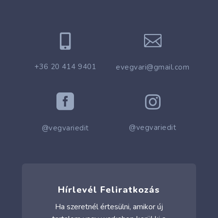


+36 20 414 9401
evegvari@gmail.com


@vegvariedit
@vegvariedit
Hírlevél Feliratkozás
Ha szeretnél értesülni, amikor új