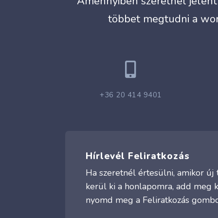
Amennyiben szeretnél jelentk
többet megtudni a wor

+36 20 414 9401
Hírlevél Feliratkozás
Ha szeretnél értesülni, amikor ú
kerül ki a honlapomra, add meg 
nyomd meg a Feliratkozás gombo