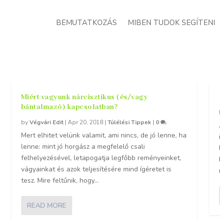
BEMUTATKOZÁS
MIBEN TUDOK SEGÍTENI
Miért vagyunk nárcisztikus (és/vagy
bántalmazó) kapcsolatban?
by
Végvári Edit
|
Apr 20, 2018
|
Túlélési Tippek
|
0
Mert elhitet velünk valamit, ami nincs, de jó lenne, ha
lenne: mint jó horgász a megfelelő csali
felhelyezésével, letapogatja legfőbb reményeinket,
vágyainkat és azok teljesítésére mind ígéretet is
tesz. Mire feltűnik, hogy...
READ MORE