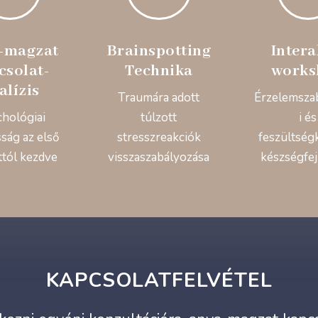
-magzat
Brainspotting
Intera
csolat-
Technika
works
alízis
Traumára adott
Érzelemsza
chológiai
túlzott
i és
ság az első
stresszreakciók
feszültség
ttól kezdve
visszaszabályozása
készségfej
KAPCSOLATFELVÉTEL