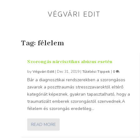
Tag:
félelem
Szorongás nárcisztikus abúzus esetén
by
Végvári Edit
|
Dec 31, 2019
|
Túlélési Tippek
|
0
Bár a diagnosztikai rendszerekben a szorongásos
zavarok a poszttraumás stresszzavaroktól eltérő
kategóriát képeznek, gyakran tapasztalható, hogy a
traumatizált emberek szorongástól szenvednek.A
félelem és szorongás eredetileg...
READ MORE