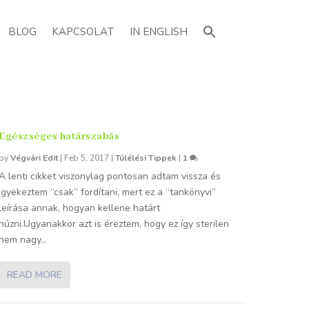
Search
for:
BLOG
KAPCSOLAT
IN ENGLISH
Egészséges határszabás
by
Végvári Edit
|
Feb 5, 2017
|
Túlélési Tippek
|
1
A lenti cikket viszonylag pontosan adtam vissza és
igyekeztem “csak” fordítani, mert ez a “tankönyvi”
leírása annak, hogyan kellene határt
húzni.Ugyanakkor azt is éreztem, hogy ez így sterilen
nem nagy...
READ MORE