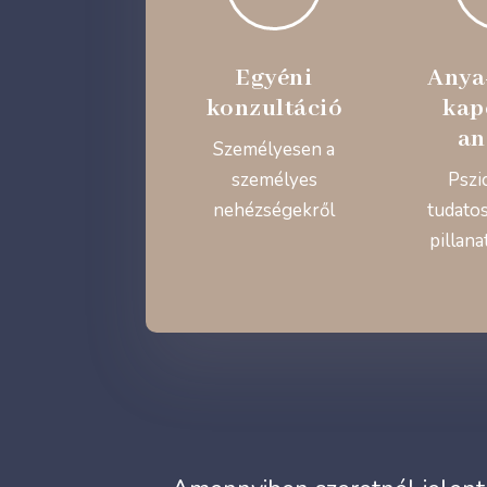
Egyéni
Anya
konzultáció
kap
an
Személyesen a
személyes
Pszi
nehézségekről
tudatos
pillana