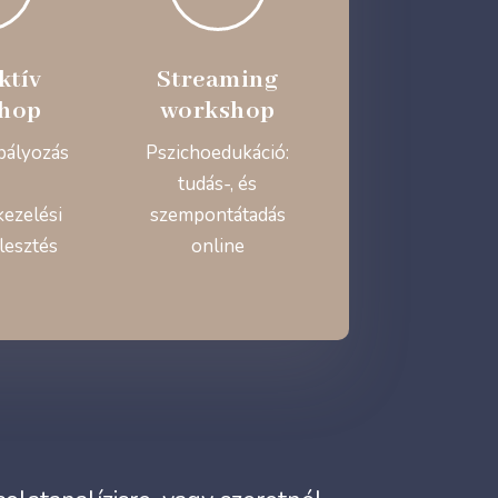
ktív
Streaming
hop
workshop
bályozás
Pszichoedukáció:
tudás-, és
kezelési
szempontátadás
lesztés
online