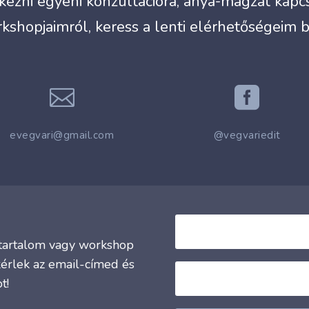
ezni egyéni konzultációra, anya-magzat kapcso
kshopjaimról, keress a lenti elérhetőségeim 


evegvari@gmail.com
@vegvariedit
j tartalom vagy workshop
kérlek az email-címed és
t!