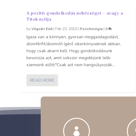
A pozitív gondolkodás nehézségei – avagy a
Titok nyitja
by
Végvári Edit
|
Feb 23, 2010
|
Pszichológia
|
0
Igaza van a könnyen, gyorsan meggazdagodást,
álomférfit/álomnőt ígérő sikerkönyveknek abban,
hogy csak akarni kell. Hogy gondolkodásunk
bevonzza azt, amit sokszor megidézünk lelki
szemeink előtt.*Csak azt nem hangsúlyozzák...
READ MORE
