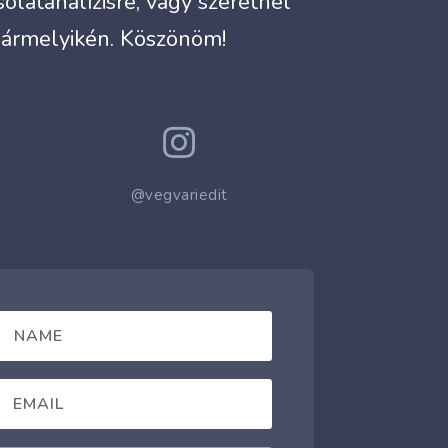
latanalízisre, vagy szeretnél
bármelyikén. Köszönöm!

@vegvariedit