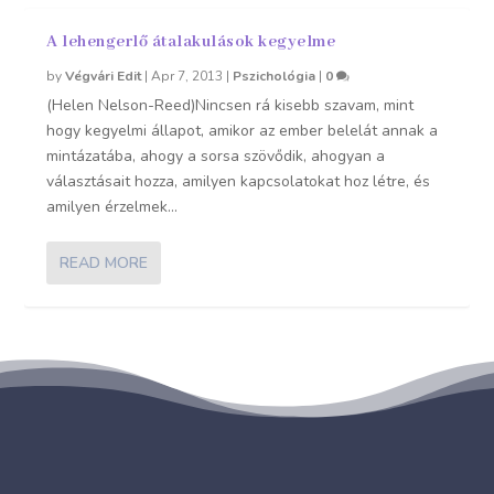
A lehengerlő átalakulások kegyelme
by
Végvári Edit
|
Apr 7, 2013
|
Pszichológia
|
0
(Helen Nelson-Reed)Nincsen rá kisebb szavam, mint
hogy kegyelmi állapot, amikor az ember belelát annak a
mintázatába, ahogy a sorsa szövődik, ahogyan a
választásait hozza, amilyen kapcsolatokat hoz létre, és
amilyen érzelmek...
READ MORE