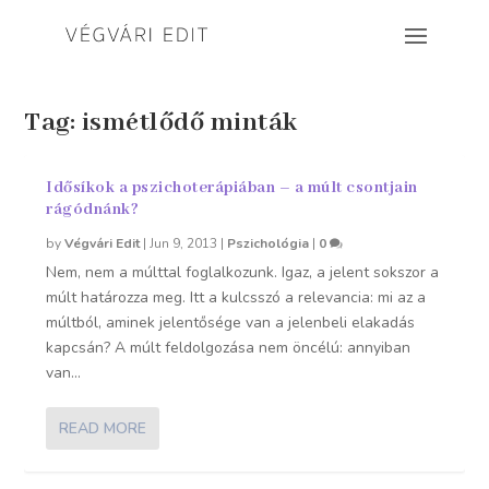
Tag:
ismétlődő minták
Idősíkok a pszichoterápiában – a múlt csontjain
rágódnánk?
by
Végvári Edit
|
Jun 9, 2013
|
Pszichológia
|
0
Nem, nem a múlttal foglalkozunk. Igaz, a jelent sokszor a
múlt határozza meg. Itt a kulcsszó a relevancia: mi az a
múltból, aminek jelentősége van a jelenbeli elakadás
kapcsán? A múlt feldolgozása nem öncélú: annyiban
van...
READ MORE