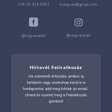
+36 20 414 9401
evegvari@gmail.com


@vegvariedit
@vegvariedit
Hírlevél Feliratkozás
Ha szeretnél értesülni, amikor új
tartalom vagy workshop kerül ki a
honlapomra, add meg kérlek az email-
címed és nyomd meg a Feliratkozás
gombot!