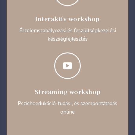
Interaktív workshop
Érzelemszabályozási és feszültségkezelési
készségfejlesztés

Streaming workshop
Pszichoedukáció: tudás-, és szempontátadás
online