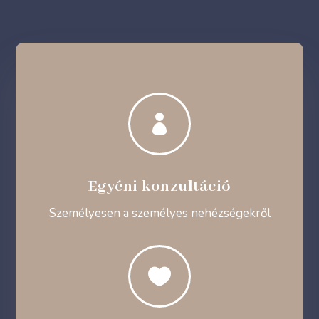

Egyéni konzultáció
Személyesen a személyes nehézségekről
