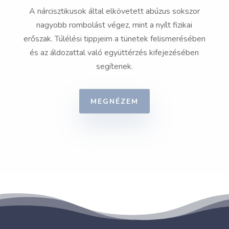
A nárcisztikusok által elkövetett abúzus sokszor
nagyobb rombolást végez, mint a nyílt fizikai
erőszak. Túlélési tippjeim a tünetek felismerésében
és az áldozattal való együttérzés kifejezésében
segítenek.
MEGNÉZEM