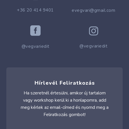
+36 20 414 9401
evegvari@gmail.com


@vegvariedit
@vegvariedit
Hírlevél Feliratkozás
Ha szeretnél értesülni, amikor új tartalom
vagy workshop kerül ki a honlapomra, add
meg kérlek az email-címed és nyomd meg a
Feliratkozás gombot!