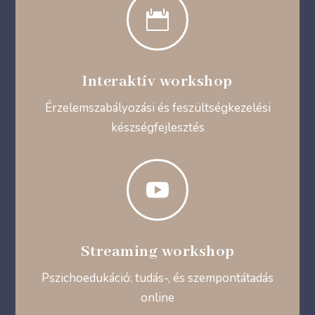

Interaktív workshop
Érzelemszabályozási és feszültségkezelési
készségfejlesztés

Streaming workshop
Pszichoedukáció: tudás-, és szempontátadás
online