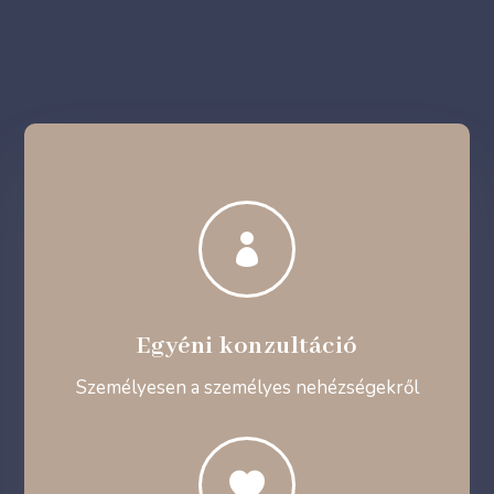

Egyéni konzultáció
Személyesen a személyes nehézségekről
