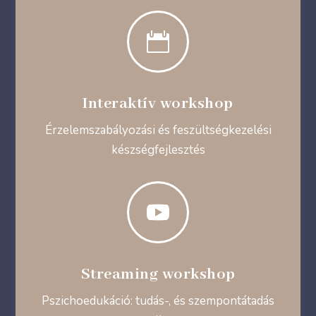

Interaktív workshop
Érzelemszabályozási és feszültségkezelési
készségfejlesztés

Streaming workshop
Pszichoedukáció: tudás-, és szempontátadás