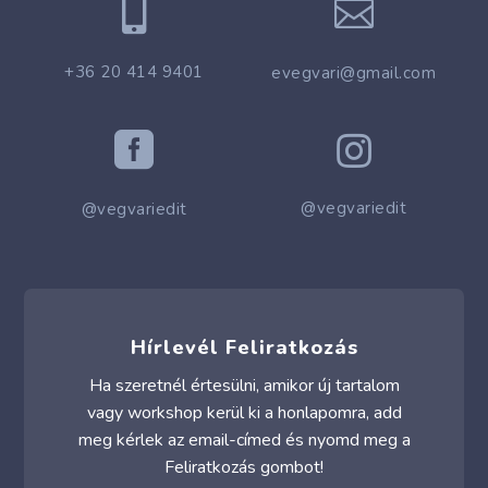


+36 20 414 9401
evegvari@gmail.com


@vegvariedit
@vegvariedit
Hírlevél Feliratkozás
Ha szeretnél értesülni, amikor új tartalom
vagy workshop kerül ki a honlapomra, add
meg kérlek az email-címed és nyomd meg a
Feliratkozás gombot!