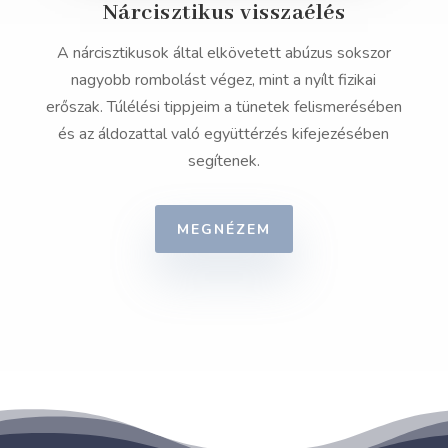
Nárcisztikus visszaélés
A nárcisztikusok által elkövetett abúzus sokszor
nagyobb rombolást végez, mint a nyílt fizikai
erőszak. Túlélési tippjeim a tünetek felismerésében
és az áldozattal való együttérzés kifejezésében
segítenek.
MEGNÉZEM