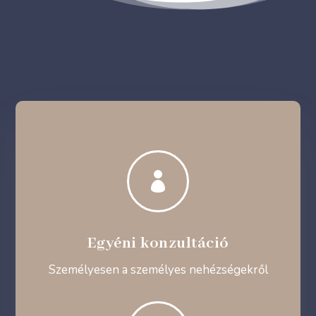

Egyéni konzultáció
Személyesen a személyes nehézségekről