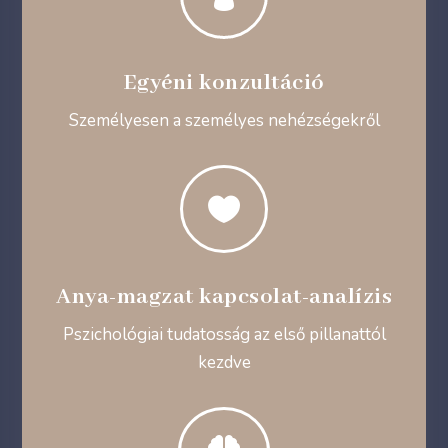
Egyéni konzultáció
Személyesen a személyes nehézségekről

Anya-magzat kapcsolat-analízis
Pszichológiai tudatosság az első pillanattól
kezdve