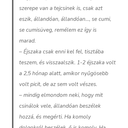
szerepe van a tejcsinek is, csak azt
eszik, állandóan, állandóan…, se cumi,
se cumisüveg, remélem ez így is
marad.
– Éjszaka csak enni kel fel, tisztába
teszem, és visszaalszik. 1-2 éjszaka volt
a 2,5 hónap alatt, amikor nyűgösebb
volt picit, de az sem volt vészes.
– mindig elmondom neki, hogy mit
csinálok vele, állandóan beszélek
hozzá, és megérti. Ha komoly
dolgokról beszélek, ő is komoly. Ha