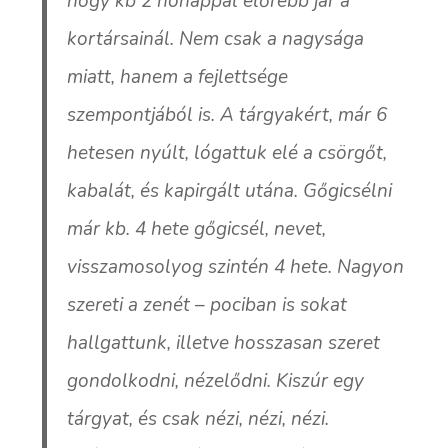
hogy kb 2 hónappal előrébb jár a
kortársainál. Nem csak a nagysága
miatt, hanem a fejlettsége
szempontjából is. A tárgyakért, már 6
hetesen nyúlt, lógattuk elé a csörgőt,
kabalát, és kapirgált utána. Gőgicsélni
már kb. 4 hete gőgicsél, nevet,
visszamosolyog szintén 4 hete. Nagyon
szereti a zenét – pociban is sokat
hallgattunk, illetve hosszasan szeret
gondolkodni, nézelődni. Kiszúr egy
tárgyat, és csak nézi, nézi, nézi.