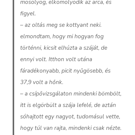
mosolyog, elkomolyodik az arca, és
figyel.
– az oltás meg se kottyant neki.
elmondtam, hogy mi hogyan fog
történni, kicsit elhúzta a száját, de
ennyi volt. Itthon volt utána
fáradékonyabb, picit nyűgösebb, és
37,9 volt a hőnk.
– a csípővizsgálaton mindenki bömbölt,
itt is elgörbült a szája lefelé, de aztán
sóhajtott egy nagyot, tudomásul vette,
hogy túl van rajta, mindenki csak nézte.