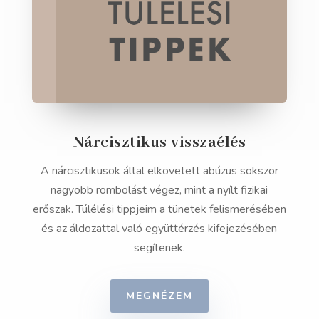
Nárcisztikus visszaélés
A nárcisztikusok által elkövetett abúzus sokszor
nagyobb rombolást végez, mint a nyílt fizikai
erőszak. Túlélési tippjeim a tünetek felismerésében
és az áldozattal való együttérzés kifejezésében
segítenek.
MEGNÉZEM