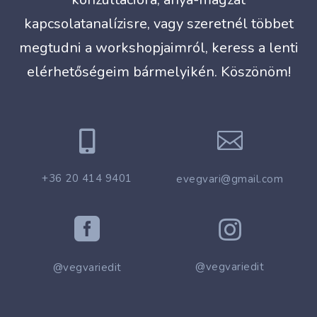
kapcsolatanalízisre, vagy szeretnél többet
megtudni a workshopjaimról, keress a lenti
elérhetőségeim bármelyikén. Köszönöm!


+36 20 414 9401
evegvari@gmail.com


@vegvariedit
@vegvariedit