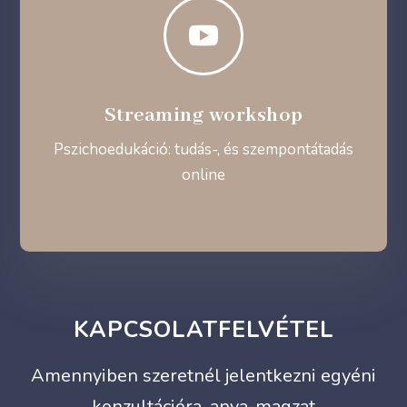

Streaming workshop
Pszichoedukáció: tudás-, és szempontátadás
online
KAPCSOLATFELVÉTEL
Amennyiben szeretnél jelentkezni egyéni
konzultációra, anya-magzat