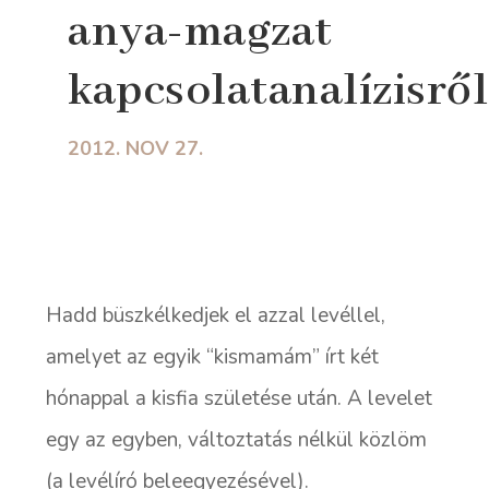
anya-magzat
kapcsolatanalízisről
2012. NOV 27.
Hadd büszkélkedjek el azzal levéllel,
amelyet az egyik “kismamám” írt két
hónappal a kisfia születése után. A levelet
egy az egyben, változtatás nélkül közlöm
(a levélíró beleegyezésével).