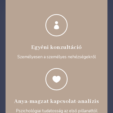

Egyéni konzultáció
Személyesen a személyes nehézségekről

Anya-magzat kapcsolat-analízis
Pszichológiai tudatosság az első pillanattól