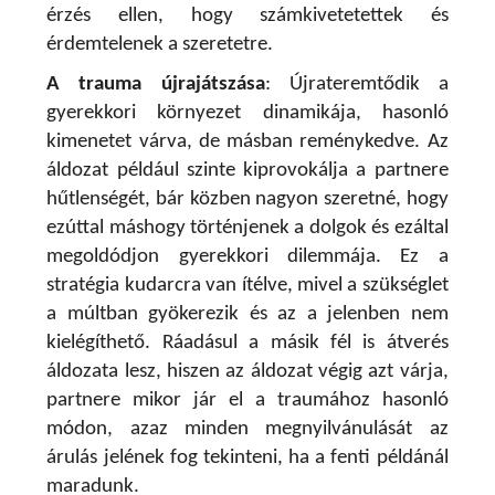
érzés ellen, hogy számkivetetettek és
érdemtelenek a szeretetre.
A trauma újrajátszása
:
Újrateremtődik a
gyerekkori környezet dinamikája, hasonló
kimenetet várva, de másban reménykedve. Az
áldozat például szinte kiprovokálja a partnere
hűtlenségét, bár közben nagyon szeretné, hogy
ezúttal máshogy történjenek a dolgok és ezáltal
megoldódjon gyerekkori dilemmája. Ez a
stratégia kudarcra van ítélve, mivel a szükséglet
a múltban gyökerezik és az a jelenben nem
kielégíthető. Ráadásul a másik fél is átverés
áldozata lesz, hiszen az áldozat végig azt várja,
partnere mikor jár el a traumához hasonló
módon, azaz minden megnyilvánulását az
árulás jelének fog tekinteni, ha a fenti példánál
maradunk.