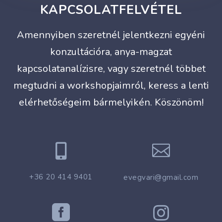
KAPCSOLATFELVÉTEL
Amennyiben szeretnél jelentkezni egyéni
konzultációra, anya-magzat
kapcsolatanalízisre, vagy szeretnél többet
megtudni a workshopjaimról, keress a lenti
elérhetőségeim bármelyikén. Köszönöm!


+36 20 414 9401
evegvari@gmail.com

