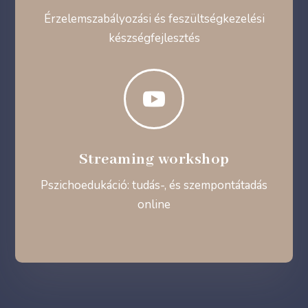
Érzelemszabályozási és feszültségkezelési
készségfejlesztés

Streaming workshop
Pszichoedukáció: tudás-, és szempontátadás
online