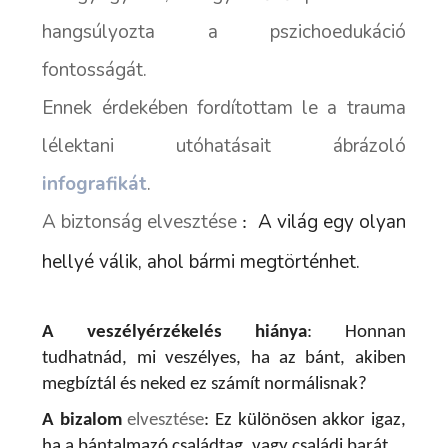
hangsúlyozta a pszichoedukáció
fontosságát.
Ennek érdekében fordítottam le a trauma
lélektani utóhatásait ábrázoló
infografikát
.
A biztonság elvesztése
A világ egy olyan
:
hellyé válik, ahol bármi megtörténhet.
A veszélyérzékelés hiánya
:
Honnan
tudhatnád, mi veszélyes, ha az bánt, akiben
megbíztál és neked ez számít normálisnak?
A bizalom
elvesztése
:
Ez különösen akkor igaz,
ha a bántalmazó családtag, vagy családi barát.