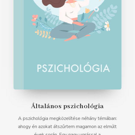
Általános pszichológia
A pszichológia megközelítése néhány témában:
ahogy én azokat átszűrtem magamon az elmúlt
évek során. Egy nagy ugrással a