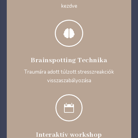
kezdve

Brainspotting Technika
Traumára adott túlzott stresszreakciók
visszaszabályozása

Interaktív workshop