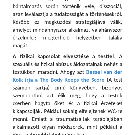
bántalmazás során történik vele, disszociál,
azaz leválasztja a tudatosságát a történésekről.
Később ez megküzdési stratégiájává válik,
amelyet mindannyiszor alkalmaz, valahányszor
érzelmileg megterhelő helyzetben találja
magát.
A fizikai kapcsolat elvesztése a testtel
:
A
szexuális és fizikai abúzus áldozatainak nehéz a
testükben maradni. Ahogy azt
Bessel van der
Kolk írja a The Body Keeps the Score
(A test
számon tartja) című könyvében, bizonyos
szempontból azt élik meg, hogy a testük
cserben hagyta őket és a fizikai érzeteket
kikapcsolják. Például sokáig elfelejtenek WC-re
menni. Emiatt a traumatizáltak terápiájában
alkalmazott olyan módszerek, mint például a