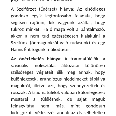
jóga, nehezebb lehet számukra.
A Szelférzet (Énérzet) hiánya
:
Az elsődleges
gondozó egyik legfontosabb feladata, hogy
segítsen rájönni, kik vagyunk azáltal, hogy
tükröz minket. Ha ő maga volt a bántalmazó,
akkor a nem tud egészségesen kialakulni a
Szelfünk (önmagunkról való tudásunk) és egy
Hamis Ént fogunk működtetni.
Az önértékelés hiánya:
A traumatúlélők, a
szexuális molesztálás áldozatai különösen
szélsőséges végleteit élik meg annak, hogy
különlegesek, grandiózus hiedelmeket táplálva
magukról, illetve azt, hogy szennyezettek és
rosszak. A traumatúlélők valóban különlegesek:
mesterei a túlélésnek, de saját maguk
felnagyítása nem más, mint gondosan
kidolgozott védekezés annak az elviselhetetlen