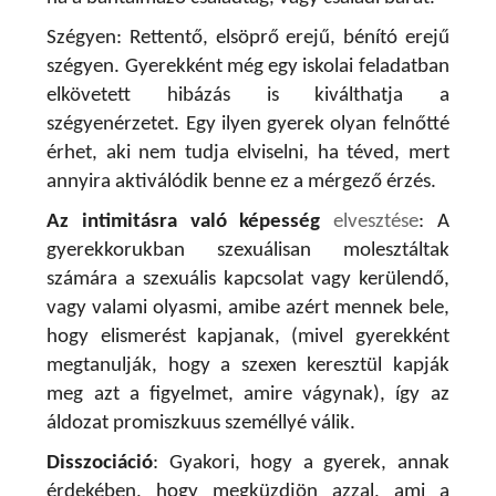
Szégyen
: Rettentő, elsöprő erejű, bénító erejű
szégyen. Gyerekként még egy iskolai feladatban
elkövetett hibázás is kiválthatja a
szégyenérzetet. Egy ilyen gyerek olyan felnőtté
érhet, aki nem tudja elviselni, ha téved, mert
annyira aktiválódik benne ez a mérgező érzés.
Az intimitásra való képesség
elvesztése
:
A
gyerekkorukban szexuálisan molesztáltak
számára a szexuális kapcsolat vagy kerülendő,
vagy valami olyasmi, amibe azért mennek bele,
hogy elismerést kapjanak, (mivel gyerekként
megtanulják, hogy a szexen keresztül kapják
meg azt a figyelmet, amire vágynak), így az
áldozat promiszkuus személlyé válik.
Disszociáció
:
Gyakori, hogy a gyerek, annak
érdekében, hogy megküzdjön azzal, ami a