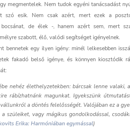
gy megmentelek. Nem tudok egyéni tanácsadást nyúj
itt szó esik. Nem csak azért, mert ezek a poszto
 – bocsánat, de élek -, hanem azért sem, mert sz
emélyre szabott, élő, valódi segítséget igényelnek.
t bennetek egy ilyen igény: minél lelkesebben issz
etek fakadó belső igénye, és könnyen kiosztódik
át:
zébe nehéz élethelyzetekben: bárcsak lenne valaki, 
akire rábízhatnánk magunkat. Igyekszünk útmutatást 
a vállunkról a döntés felelősségét. Valójában ez a g
k a szüleiket, vagy mágikus gondolkodással, csodá
pkovits Erika: Harmóniában egymással
)