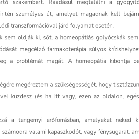
rtő szakembert. Ráadásul megtalálni a gyógyító
ntén személyes út, amelyet magadnak kell bejárni,
lódi transzformációval járó folyamat esetén.
ulák sem oldják ki, sőt, a homeopátiás golyócskák sem
ódását megcélzó farmakoterápia súlyos krízishelyzet
meg a problémát magát. A homeopátia kibontja bel
.
 végére megéreztem a szükségességét, hogy tisztázzunk
vel küzdesz (és ha itt vagy, ezen az oldalon, egés
zá a tengernyi erőforrásban, amelyeket neked kel
sz számodra valami kapaszkodót, vagy fénysugarat, ami 