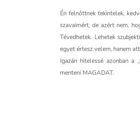
Én felnőttnek tekintelek, ked
szavaimért, de azért nem, ho
Tévedhetek. Lehetek szubjekt
egyet értesz velem, hanem att
Igazán hitelessé azonban a „
menteni MAGADAT.