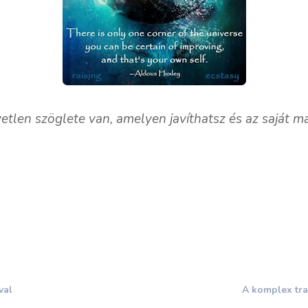
tlen szöglete van, amelyen javíthatsz és az saját m
val
A komplex tra