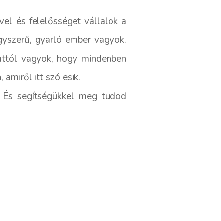
vel és felelősséget vállalok a
yszerű, gyarló ember vagyok.
 attól vagyok, hogy mindenben
miről itt szó esik.
k. És segítségükkel meg tudod