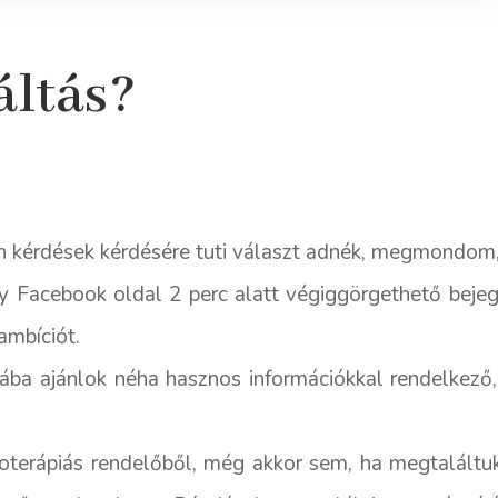
áltás?
 kérdések kérdésére tuti választ adnék, megmondom
 Facebook oldal 2 perc alatt végiggörgethető beje
ambíciót.
ába ajánlok néha hasznos információkkal rendelkező,
oterápiás rendelőből, még akkor sem, ha megtaláltu