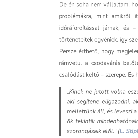
De én soha nem vállaltam, ho
problémákra, mint amikről 
időráfordítással járnak, és
történeteitek egyéniek, így sz
Persze érthető, hogy megjelen
rámvetül a csodavárás belől
csalódást keltő – szerepe. És h
„Kinek ne jutott volna es
aki segítene eligazodni, 
mellettünk áll, és leveszi 
ők tekintik mindenhatóna
szorongásaik elől.” (
L. Sti