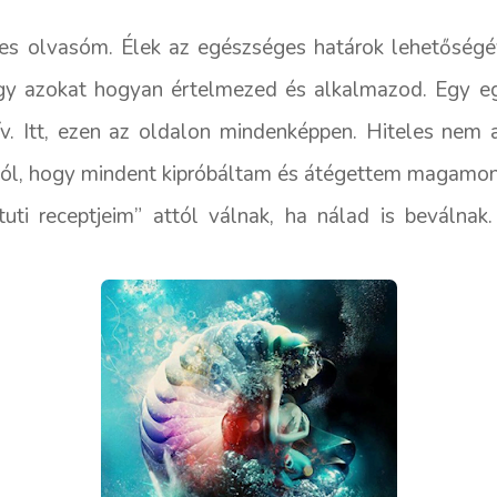
ves olvasóm. Élek az egészséges határok lehetőségé
gy azokat hogyan értelmezed és alkalmazod. Egy eg
ív. Itt, ezen az oldalon mindenképpen. Hiteles nem
ól, hogy mindent kipróbáltam és átégettem magamon, a
tuti receptjeim” attól válnak, ha nálad is beválna