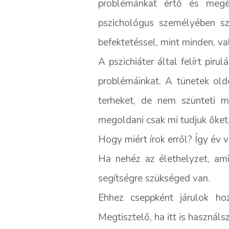
problémánkat értő és megé
pszichológus személyében szi
befektetéssel, mint minden, va
A pszichiáter által felírt pir
problémáinkat. A tünetek old
terheket, de nem szünteti 
megoldani csak mi tudjuk őket
Hogy miért írok erről? Így év
Ha nehéz az élethelyzet, ami
segítségre szükséged van.
Ehhez cseppként járulok hoz
Megtisztelő, ha itt is használ