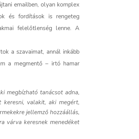
tani emailben, olyan komplex
k és fordítások is rengeteg
akmai felelőtlenség lenne. A
átok a szavaimat, annál inkább
 rám a megmentő – irtó hamar
aki megbízható tanácsot adna,
keresni, valakit, aki megért,
yermekekre jellemző hozzáállás,
kra várva keresnek menedéket