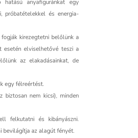
 hatású anyafiguránkat egy
 próbatételekkel és energia-
 fogják kirezegtetni belőlünk a
 esetén elviselhetővé teszi a
őlünk az elakadásainkat, de
 egy félreértést.
z biztosan nem kicsi), minden
l felkutatni és kibányászni.
bevilágítja az alagút fényét.