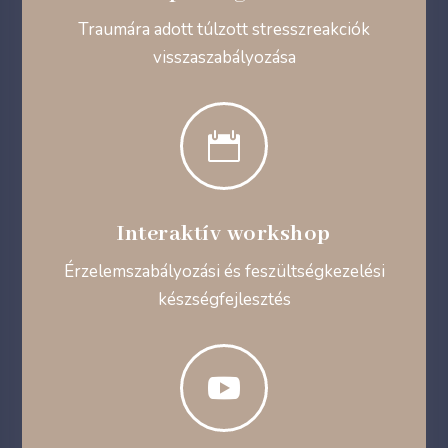
Traumára adott túlzott stresszreakciók
visszaszabályozása

Interaktív workshop
Érzelemszabályozási és feszültségkezelési
készségfejlesztés
