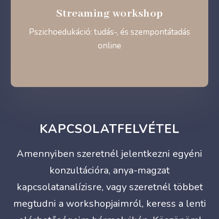
Streaming workshop
Pszichoedukáció: tudás-, és szempontátadás
online
KAPCSOLATFELVÉTEL
Amennyiben szeretnél jelentkezni egyéni
konzultációra, anya-magzat
kapcsolatanalízisre, vagy szeretnél többet
megtudni a workshopjaimról, keress a lenti