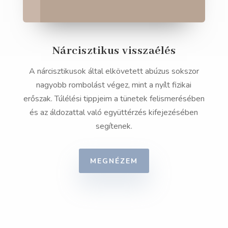
Nárcisztikus visszaélés
A nárcisztikusok által elkövetett abúzus sokszor
nagyobb rombolást végez, mint a nyílt fizikai
erőszak. Túlélési tippjeim a tünetek felismerésében
és az áldozattal való együttérzés kifejezésében
segítenek.
MEGNÉZEM