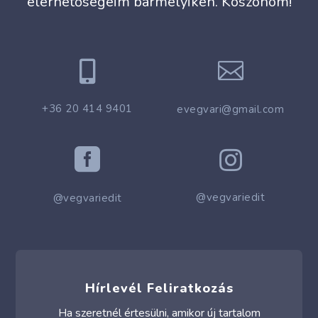
elérhetőségeim bármelyikén. Köszönöm!


+36 20 414 9401
evegvari@gmail.com


@vegvariedit
@vegvariedit
Hírlevél Feliratkozás
Ha szeretnél értesülni, amikor új tartalom