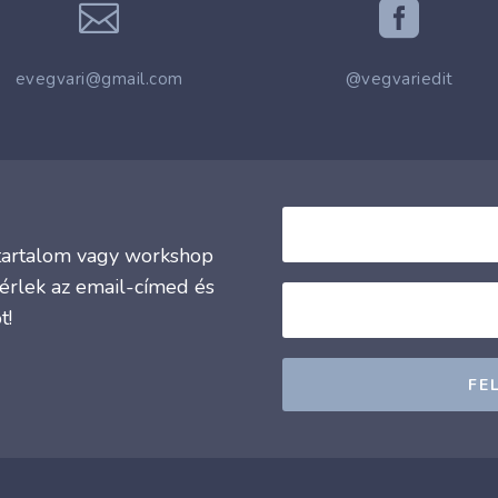


evegvari@gmail.com
@vegvariedit
j tartalom vagy workshop
érlek az email-címed és
t!
FE