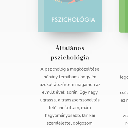
Általános
pszichológia
A pszichológia megközelítése
néhány témában: ahogy én
leg
azokat átszűrtem magamon az
elmúlt évek során. Egy nagy
csú
ugrással a transzperszonalitás
ez 
felől indítottam, mára
hagyományosabb, klinikai
vi
szemlélettel dolgozom.
N