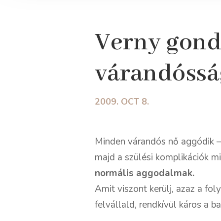
Verny gondo
várandósság
2009. OCT 8.
Minden várandós nő aggódik – m
majd a szülési komplikációk mi
normális aggodalmak.
Amit viszont kerülj, azaz a fo
felvállald, rendkívül káros a 