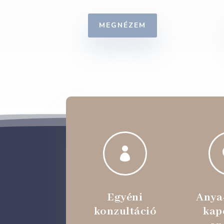
MEGNÉZEM

Egyéni
Anya
konzultáció
kap