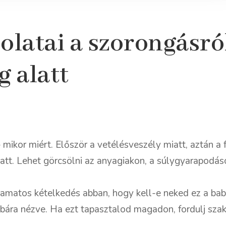
latai a szorongásró
 alatt
ikor miért. Először a vetélésveszély miatt, aztán a 
att. Lehet görcsölni az anyagiakon, a súlygyarapodás
lyamatos kételkedés abban, hogy kell-e neked ez a bab
babára nézve. Ha ezt tapasztalod magadon, fordulj sz