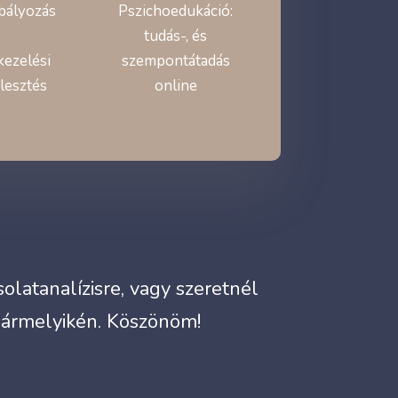
bályozás
Pszichoedukáció:
tudás-, és
kezelési
szempontátadás
lesztés
online
latanalízisre, vagy szeretnél
bármelyikén. Köszönöm!