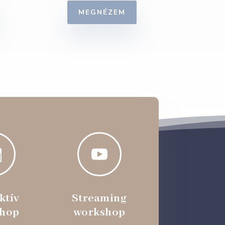
MEGNÉZEM


ktív
Streaming
hop
workshop