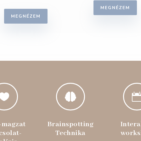
MEGNÉZEM
MEGNÉZEM


-magzat
Brainspotting
Intera
csolat-
Technika
works