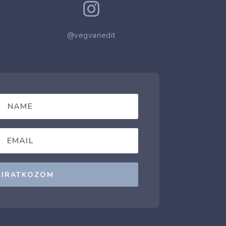

@vegvariedit
LIRATKOZOM