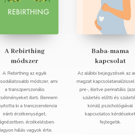
A Rebirthing
Baba-mama
módszer
kapcsolat
A Rebirthing az egyik
Az alábbi bejegyzések az a
csodálatosabb módszer, ami
magzat kapcsolatanalízissel
a transzperszonális
pre-, illetve perinatális (az
csélményeket illeti. Bennem
születés előtti és szület
nyitotta ki a transzcendencia
körüli) pszichológiával
iránti érzékenységet,
kapcsolatos kérdéseke
lágnézetben, érzékelésben.
fejtegetik.
agyon hálás vagyok érte.