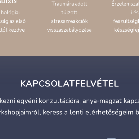
alízis
Traumára adott
Érzelemsza
chológiai
túlzott
i és
ság az első
stresszreakciók
feszültség
ttól kezdve
visszaszabályozása
készségfej
KAPCSOLATFELVÉTEL
ezni egyéni konzultációra, anya-magzat kapcso
kshopjaimról, keress a lenti elérhetőségeim 