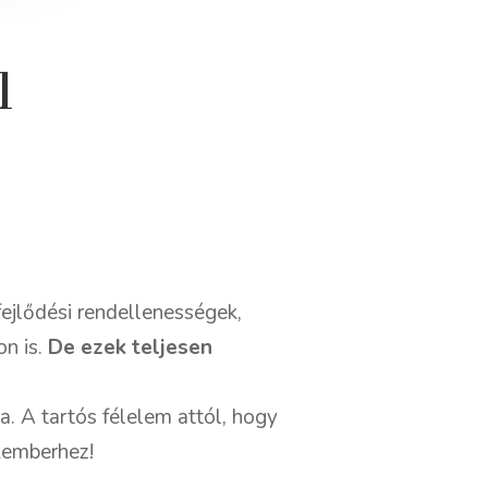
l
fejlődési rendellenességek,
on is.
De ezek teljesen
a. A tartós félelem attól, hogy
akemberhez!