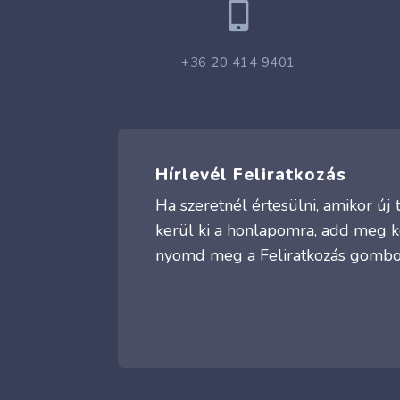

+36 20 414 9401
Hírlevél Feliratkozás
Ha szeretnél értesülni, amikor ú
kerül ki a honlapomra, add meg k
nyomd meg a Feliratkozás gombo