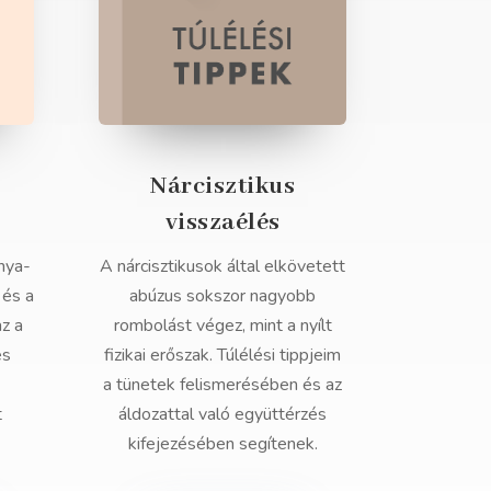
Nárcisztikus
visszaélés
nya-
A nárcisztikusok által elkövetett
 és a
abúzus sokszor nagyobb
az a
rombolást végez, mint a nyílt
és
fizikai erőszak. Túlélési tippjeim
a tünetek felismerésében és az
t
áldozattal való együttérzés
kifejezésében segítenek.