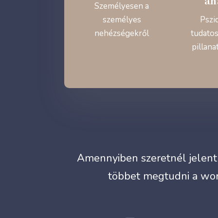
an
Személyesen a
személyes
Pszi
nehézségekről
tudatos
pillana
Amennyiben szeretnél jelentk
többet megtudni a wor