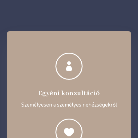

Egyéni konzultáció
Személyesen a személyes nehézségekről
