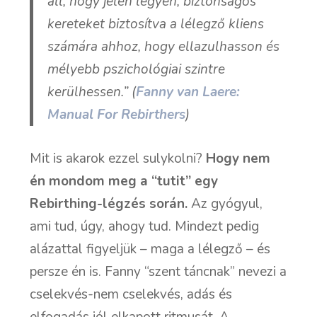
áll, hogy jelen legyen, biztonságos
kereteket biztosítva a lélegző kliens
számára ahhoz, hogy ellazulhasson és
mélyebb pszichológiai szintre
kerülhessen.” (
Fanny van Laere:
Manual For Rebirthers
)
Mit is akarok ezzel sulykolni?
Hogy nem
én mondom meg a “tutit” egy
Rebirthing-légzés során.
Az gyógyul,
ami tud, úgy, ahogy tud. Mindezt pedig
alázattal figyeljük – maga a lélegző – és
persze én is. Fanny “szent táncnak” nevezi a
cselekvés-nem cselekvés, adás és
elfogadás jól elkapott ritmusát. A