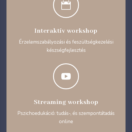

Interaktív workshop
Érzelemszabályozási és feszültségkezelési
készségfejlesztés

Streaming workshop
Pszichoedukáció: tudás-, és szempontátadás
online