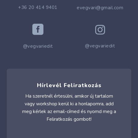
+36 20 414 9401
evegvari@gmail.com


@vegvariedit
@vegvariedit
Hírlevél Feliratkozás
Ha szeretnél értesülni, amikor új tartalom
vagy workshop kerül ki a honlapomra, add
meg kérlek az email-címed és nyomd meg a
Feliratkozás gombot!