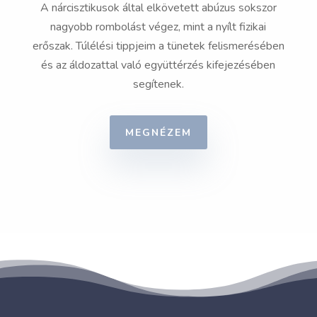
A nárcisztikusok által elkövetett abúzus sokszor
nagyobb rombolást végez, mint a nyílt fizikai
erőszak. Túlélési tippjeim a tünetek felismerésében
és az áldozattal való együttérzés kifejezésében
segítenek.
MEGNÉZEM