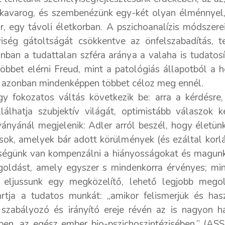
 kavarog, és szembenézünk egy-két olyan élménnyel,
r, egy távoli életkorban. A pszichoanalízis módszere
iség gátoltságát csökkentve az önfelszabadítás, t
nban a tudattalan szféra aránya a valaha is tudato
bet elérni Freud, mint a patológiás állapotból a h
s azonban mindenképpen többet céloz meg ennél.
y fokozatos váltás következik be: arra a kérdésre
álhatja szubjektív világát, optimistább válaszok 
ányánál megjelenik: Adler arról beszél, hogy életünk 
sok, amelyek bár adott körülmények (és ezáltal korl
ősségünk van kompenzálni a hiányosságokat és magunk
egoldást, amely egyszer s mindenkorra érvényes; min
 eljussunk egy megközelítő, lehető legjobb megol
artja a tudatos munkát: „amikor felismerjük és has
r szabályozó és irányító ereje révén az is nagyon 
ben, az egész ember bio-pszichoszintézisében.” (AS