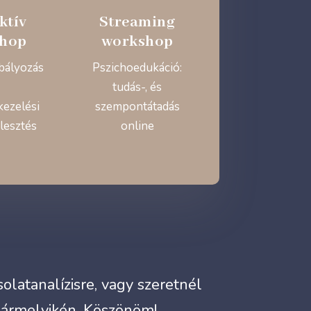
ktív
Streaming
hop
workshop
bályozás
Pszichoedukáció:
tudás-, és
kezelési
szempontátadás
lesztés
online
latanalízisre, vagy szeretnél
bármelyikén. Köszönöm!