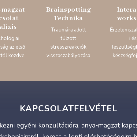
-magzat
Brainspotting
Intera
csolat-
Technika
works
alízis
Traumára adott
Érzelemsza
chológiai
túlzott
i és
ság az első
stresszreakciók
feszültség
ttól kezdve
visszaszabályozása
készségfej
KAPCSOLATFELVÉTEL
ezni egyéni konzultációra, anya-magzat kapcso
kshopjaimról, keress a lenti elérhetőségeim 