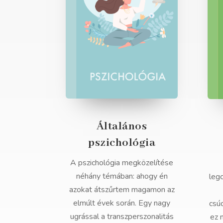
Általános
pszichológia
A pszichológia megközelítése
néhány témában: ahogy én
leg
azokat átszűrtem magamon az
elmúlt évek során. Egy nagy
csú
ugrással a transzperszonalitás
ez 