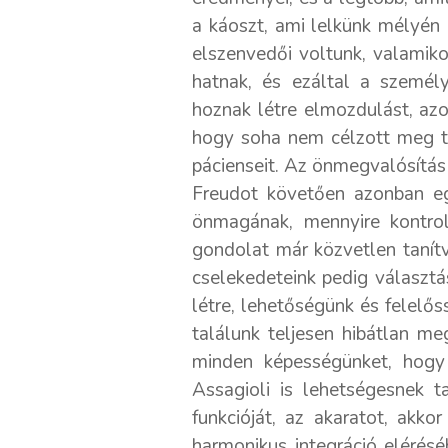
a káoszt, ami lelkünk mélyén
elszenvedői voltunk, valamiko
hatnak, és ezáltal a személy
hoznak létre elmozdulást, azo
hogy soha nem célzott meg töb
pácienseit. Az önmegvalósítá
Freudot követően azonban eg
önmagának, mennyire kontroll
gondolat már közvetlen tanítv
cselekedeteink pedig választá
létre, lehetőségünk és felel
találunk teljesen hibátlan m
minden képességünket, hogy
Assagioli is lehetségesnek t
funkcióját, az akaratot, akko
harmonikus integráció elérésé