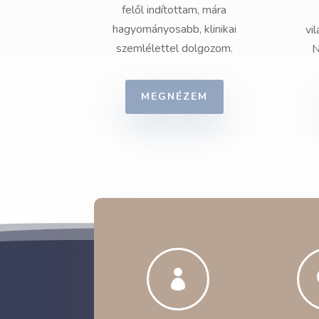
felől indítottam, mára
hagyományosabb, klinikai
vi
szemlélettel dolgozom.
N
MEGNÉZEM
