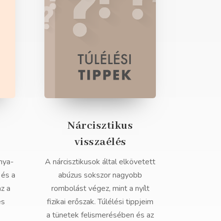
Nárcisztikus
visszaélés
nya-
A nárcisztikusok által elkövetett
 és a
abúzus sokszor nagyobb
az a
rombolást végez, mint a nyílt
és
fizikai erőszak. Túlélési tippjeim
a tünetek felismerésében és az