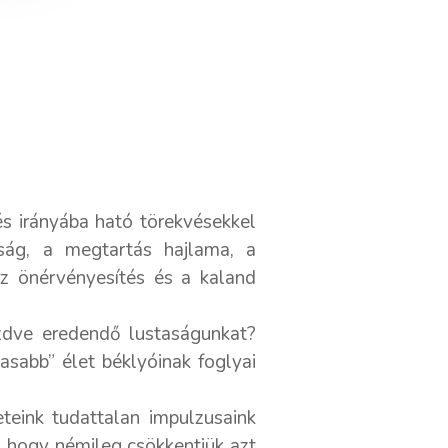
s irányába ható törekvésekkel
taság, a megtartás hajlama, a
az önérvényesítés és a kaland
üzdve eredendő lustaságunkat?
sabb” élet béklyóinak foglyai
eteink tudattalan impulzusaink
, hogy némileg csökkentjük azt