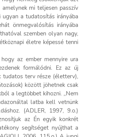
 amelynek mi teljesen passzív
i ugyan a tudatosítás irányába
ehát önmegvalósítás irányába
síthatóval szemben olyan nagy,
étköznapi életre képessé tenni
, hogy az ember mennyire ura
kezdenek formálódni. Ez az új
tudatos terv része (életterv),
átozások) között jöhetnek csak
ból a legtöbbet kihozni. „Nem
dazonáltal latba kell vetnünk
dáshoz. (ADLER, 1997, 9.o.)
znosítjuk az Én egyik konkrét
hatékony segítséget nyújthat a
SAGIOLI, 2006, 115.o.) A jungi