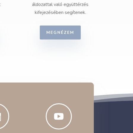
t
áldozattal való együttérzés
kifejezésében segítenek.
MEGNÉZEM

