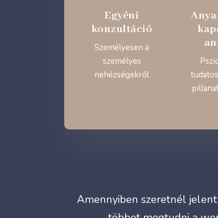
Egyéni
Anya
konzultáció
kap
an
Személyesen a
személyes
Pszi
nehézségekről
tudatos
pillana
Amennyiben szeretnél jelentk
többet megtudni a wor