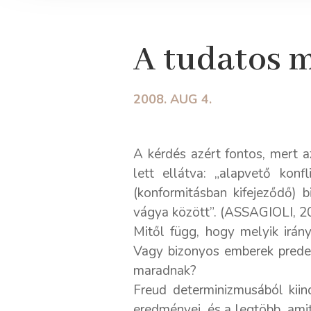
A tudatos 
2008. AUG 4.
A kérdés azért fontos, mert 
lett ellátva: „alapvető konf
(konformitásban kifejeződő) 
vágya között”. (ASSAGIOLI, 20
Mitől függ, hogy melyik irán
Vagy bizonyos emberek predes
maradnak?
Freud determinizmusából kiind
eredményei, és a legtöbb, ami