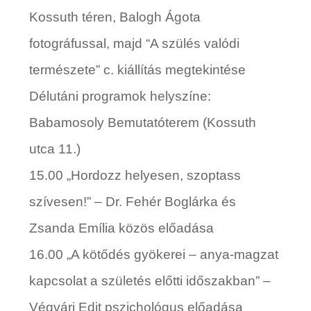
Kossuth téren,
Balogh Ágota
fotográfussal,
majd “A szülés valódi
természete” c. kiállítás megtekintése
Délutáni programok helyszíne:
Babamosoly Bemutatóterem (Kossuth
utca 11.)
15.00
„
Hordozz helyesen, szoptass
szívesen!” –
Dr. Fehér Boglárka
és
Zsanda Emília
közös előadása
16.00
„
A kötődés gyökerei – anya-magzat
kapcsolat a születés előtti időszakban” –
Végvári Edit
pszichológus előadása