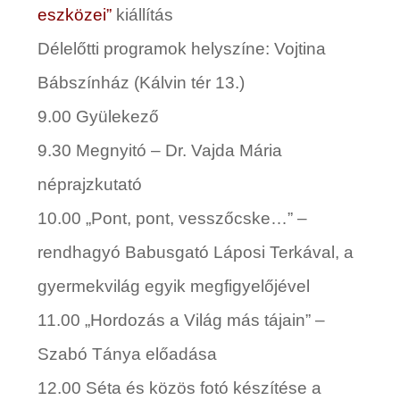
eszközei”
kiállítás
Délelőtti programok helyszíne:
Vojtina
Bábszínház (Kálvin tér 13.)
9.00
Gyülekező
9.30
Megnyitó –
Dr. Vajda Mária
néprajzkutató
10.00
„
Pont, pont, vesszőcske…” –
rendhagyó Babusgató
Láposi Terká
val, a
gyermekvilág egyik megfigyelőjével
11.00
„
Hordozás a Világ más tájain” –
Szabó Tánya
előadása
12.00 Séta és közös fotó készítése a