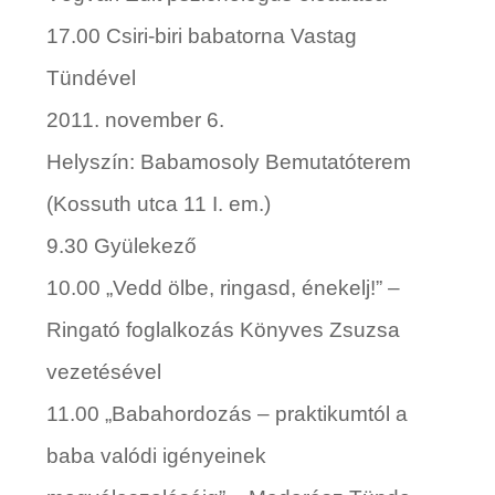
17.00
Csiri-biri babatorna
Vastag
Tündé
vel
2011. november 6.
Helyszín:
Babamosoly Bemutatóterem
(Kossuth utca 11 I. em.)
9.30
Gyülekező
10.00
„
Vedd ölbe, ringasd, énekelj!” –
Ringató foglalkozás
Könyves Zsuzsa
vezetésével
11.00
„
Babahordozás – praktikumtól a
baba valódi igényeinek