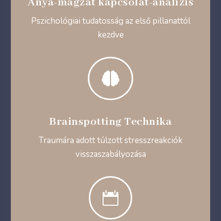
Anya-magzat kapcsolat-analízis
Pszichológiai tudatosság az első pillanattól
kezdve

Brainspotting Technika
Traumára adott túlzott stresszreakciók
visszaszabályozása
