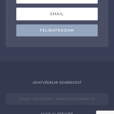
FELIRATKOZOM
ADATVÉDELMI SZABÁLYZAT
© 2026 - VÉGVÁRI EDIT - MINDEN JOG FENNTARTVA