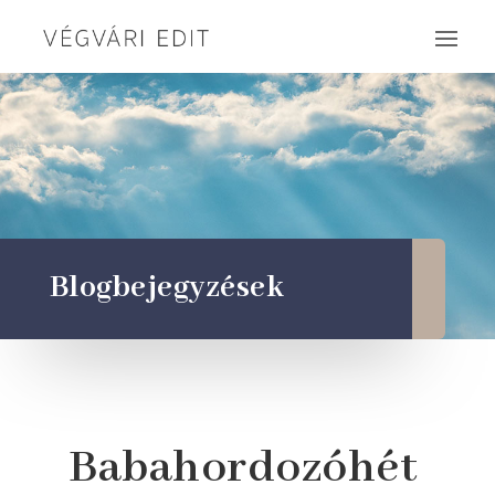
Blogbejegyzések
Babahordozóhét