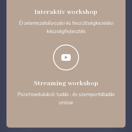
Interaktív workshop
Érzelemszabályozási és feszültségkezelési
készségfejlesztés

Streaming workshop
Pszichoedukáció: tudás-, és szempontátadás
online