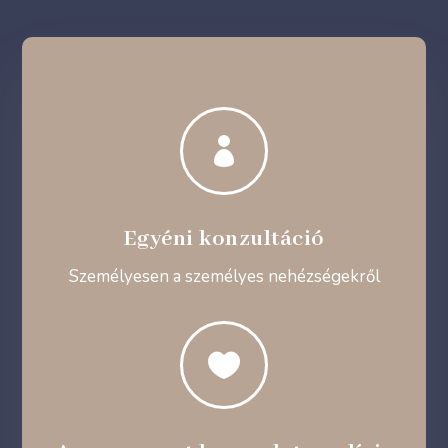

Egyéni konzultáció
Személyesen a személyes nehézségekről
