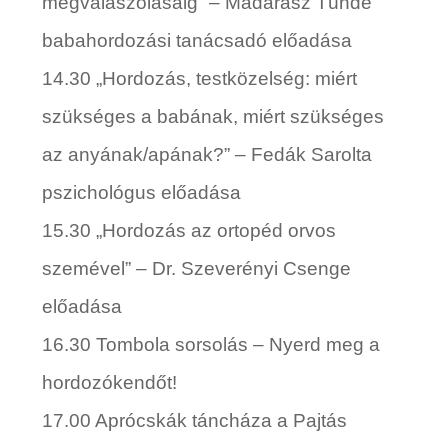
megválaszolásáig” –
Madarász Tünde
babahordozási tanácsadó előadása
14.30
„
Hordozás, testközelség: miért
szükséges a babának, miért szükséges
az anyának/apának?” –
Fedák Sarolta
pszichológus előadása
15.30
„
Hordozás az ortopéd orvos
szemével” –
Dr. Szeverényi Csenge
előadása
16.30
Tombola sorsolás – Nyerd meg a
hordozókendőt!
17.00
Aprócskák táncháza a
Pajtás