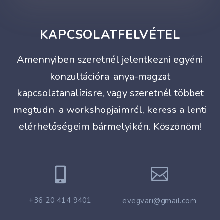
KAPCSOLATFELVÉTEL
Amennyiben szeretnél jelentkezni egyéni
konzultációra, anya-magzat
kapcsolatanalízisre, vagy szeretnél többet
megtudni a workshopjaimról, keress a lenti
elérhetőségeim bármelyikén. Köszönöm!


+36 20 414 9401
evegvari@gmail.com