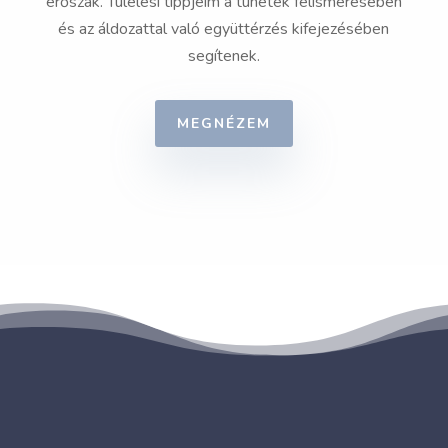
erőszak. Túlélési tippjeim a tünetek felismerésében
és az áldozattal való együttérzés kifejezésében
segítenek.
MEGNÉZEM