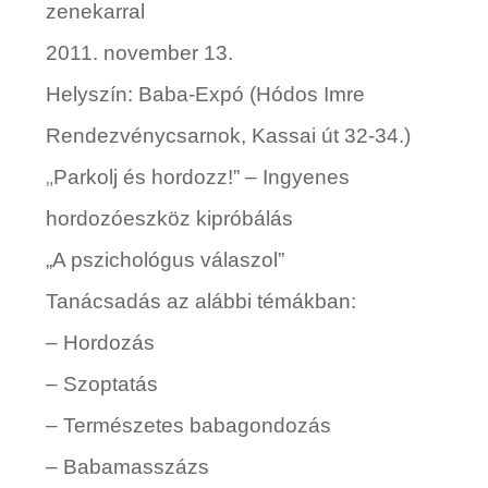
zenekar
ral
2011. november 13.
Helyszín:
Baba-Expó (Hódos Imre
Rendezvénycsarnok, Kassai út 32-34.)
„
Parkolj és hordozz!” – Ingyenes
hordozóeszköz kipróbálás
„A pszichológus válaszol”
Tanácsadás az alábbi témákban:
– Hordozás
– Szoptatás
– Természetes babagondozás
– Babamasszázs