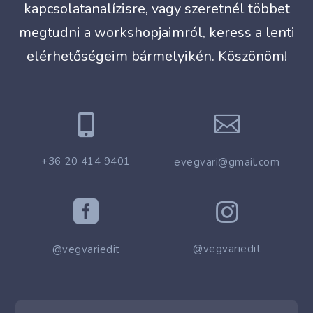
kapcsolatanalízisre, vagy szeretnél többet
megtudni a workshopjaimról, keress a lenti
elérhetőségeim bármelyikén. Köszönöm!


+36 20 414 9401
evegvari@gmail.com


@vegvariedit
@vegvariedit