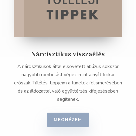
Nárcisztikus visszaélés
A nárcisztikusok által elkövetett abúzus sokszor
nagyobb rombolást végez, mint a nyílt fizikai
erőszak. Túlélési tippjeim a tünetek felismerésében
és az áldozattal való együttérzés kifejezésében
segítenek.
MEGNÉZEM