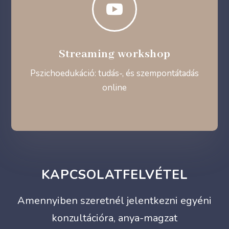

Streaming workshop
Pszichoedukáció: tudás-, és szempontátadás
online
KAPCSOLATFELVÉTEL
Amennyiben szeretnél jelentkezni egyéni
konzultációra, anya-magzat