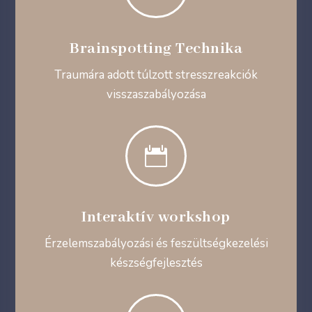
Brainspotting Technika
Traumára adott túlzott stresszreakciók
visszaszabályozása

Interaktív workshop
Érzelemszabályozási és feszültségkezelési
készségfejlesztés