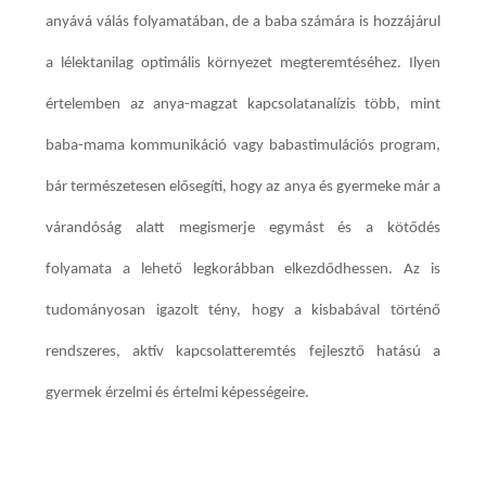
anyává válás folyamatában, de a baba számára is hozzájárul
a lélektanilag optimális környezet megteremtéséhez. Ilyen
értelemben az anya-magzat kapcsolatanalízis több, mint
baba-mama kommunikáció vagy babastimulációs program,
bár természetesen elősegíti, hogy az anya és gyermeke már a
várandóság alatt megismerje egymást és a kötődés
folyamata a lehető legkorábban elkezdődhessen. Az is
tudományosan igazolt tény, hogy a kisbabával történő
rendszeres, aktív kapcsolatteremtés fejlesztő hatású a
gyermek érzelmi és értelmi képességeire.