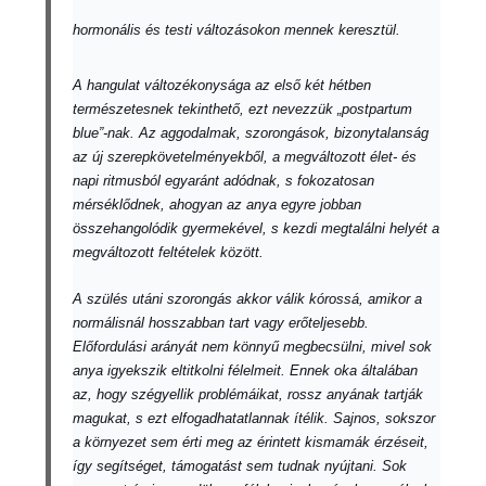
hormonális és testi változásokon mennek keresztül.
A hangulat változékonysága az első két hétben
természetesnek tekinthető, ezt nevezzük „postpartum
blue”-nak. Az aggodalmak, szorongások, bizonytalanság
az új szerepkövetelményekből, a megváltozott élet- és
napi ritmusból egyaránt adódnak, s fokozatosan
mérséklődnek, ahogyan az anya egyre jobban
összehangolódik gyermekével, s kezdi megtalálni helyét a
megváltozott feltételek között.
A szülés utáni szorongás akkor válik kórossá, amikor a
normálisnál hosszabban tart vagy erőteljesebb.
Előfordulási arányát nem könnyű megbecsülni, mivel sok
anya igyekszik eltitkolni félelmeit. Ennek oka általában
az, hogy szégyellik problémáikat, rossz anyának tartják
magukat, s ezt elfogadhatatlannak ítélik. Sajnos, sokszor
a környezet sem érti meg az érintett kismamák érzéseit,
így segítséget, támogatást sem tudnak nyújtani. Sok