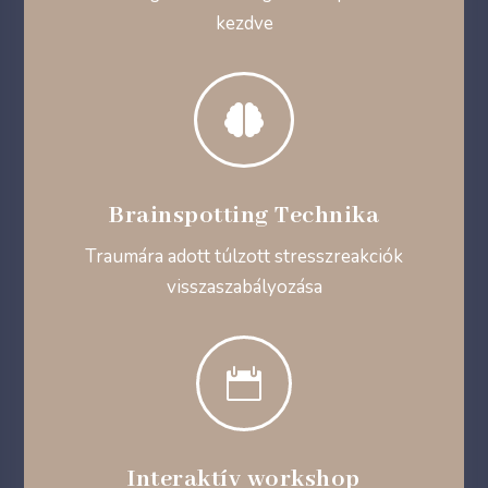
kezdve

Brainspotting Technika
Traumára adott túlzott stresszreakciók
visszaszabályozása

Interaktív workshop