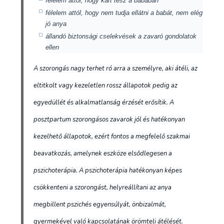
félelem attól, hogy kárt tesz a babában
félelem attól, hogy nem tudja ellátni a babát, nem elég
jó anya
állandó biztonsági cselekvések a zavaró gondolatok
ellen
A szorongás nagy terhet ró arra a személyre, aki átéli, az
eltitkolt vagy kezeletlen rossz állapotok pedig az
egyedüllét és alkalmatlanság érzését erősítik. A
posztpartum szorongásos zavarok jól és hatékonyan
kezelhető állapotok, ezért fontos a megfelelő szakmai
beavatkozás, amelynek eszköze elsődlegesen a
pszichoterápia. A pszichoterápia hatékonyan képes
csökkenteni a szorongást, helyreállítani az anya
megbillent pszichés egyensúlyát, önbizalmát,
gyermekével való kapcsolatának örömteli átélését.