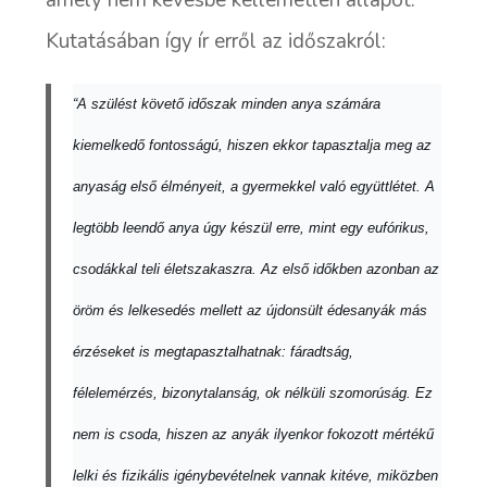
amely nem kevésbé kellemetlen állapot.
Kutatásában így ír erről az időszakról:
“A szülést követő időszak minden anya számára
kiemelkedő fontosságú, hiszen ekkor tapasztalja meg az
anyaság első élményeit, a gyermekkel való együttlétet. A
legtöbb leendő anya úgy készül erre, mint egy eufórikus,
csodákkal teli életszakaszra. Az első időkben azonban az
öröm és lelkesedés mellett az újdonsült édesanyák más
érzéseket is megtapasztalhatnak: fáradtság,
félelemérzés, bizonytalanság, ok nélküli szomorúság. Ez
nem is csoda, hiszen az anyák ilyenkor fokozott mértékű
lelki és fizikális igénybevételnek vannak kitéve, miközben