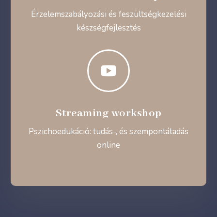
Érzelemszabályozási és feszültségkezelési
készségfejlesztés

Streaming workshop
Pszichoedukáció: tudás-, és szempontátadás
online