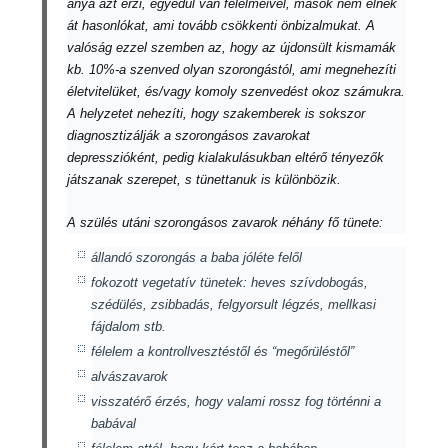
anya azt érzi, egyedül van félelmeivel, mások nem élnek
át hasonlókat, ami tovább csökkenti önbizalmukat. A
valóság ezzel szemben az, hogy az újdonsült kismamák
kb. 10%-a szenved olyan szorongástól, ami megnehezíti
életvitelüket, és/vagy komoly szenvedést okoz számukra.
A helyzetet nehezíti, hogy szakemberek is sokszor
diagnosztizálják a szorongásos zavarokat
depresszióként, pedig kialakulásukban eltérő tényezők
játszanak szerepet, s tünettanuk is különbözik.
A szülés utáni szorongásos zavarok néhány fő tünete:
állandó szorongás a baba jóléte felől
fokozott vegetatív tünetek: heves szívdobogás,
szédülés, zsibbadás, felgyorsult légzés, mellkasi
fájdalom stb.
félelem a kontrollvesztéstől és “megőrüléstől”
alvászavarok
visszatérő érzés, hogy valami rossz fog történni a
babával