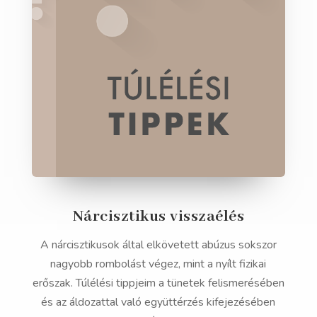
Nárcisztikus visszaélés
A nárcisztikusok által elkövetett abúzus sokszor
nagyobb rombolást végez, mint a nyílt fizikai
erőszak. Túlélési tippjeim a tünetek felismerésében
és az áldozattal való együttérzés kifejezésében