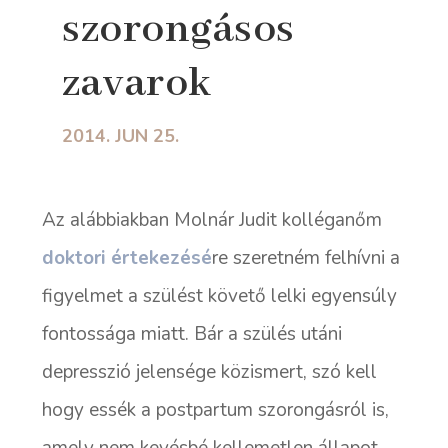
szorongásos
zavarok
2014. JUN 25.
Az alábbiakban Molnár Judit kolléganőm
doktori értekezésé
re szeretném felhívni a
figyelmet a szülést követő lelki egyensúly
fontossága miatt. Bár a szülés utáni
depresszió jelensége közismert, szó kell
hogy essék a postpartum szorongásról is,