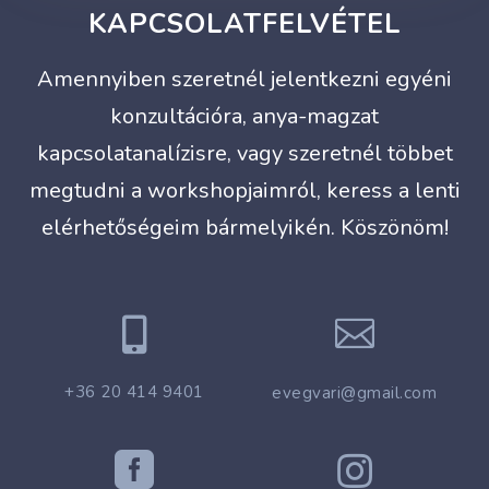
KAPCSOLATFELVÉTEL
Amennyiben szeretnél jelentkezni egyéni
konzultációra, anya-magzat
kapcsolatanalízisre, vagy szeretnél többet
megtudni a workshopjaimról, keress a lenti
elérhetőségeim bármelyikén. Köszönöm!


+36 20 414 9401
evegvari@gmail.com

