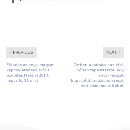
PREVIOUS
NEXT
Előadás az anya-magzat
Otthon a babával: az első
kapcsolatanalízisről a
hónap tapasztalatai egy
Születés Hetén (2014.
anya-magzat
május 6., 11 óra)
kapcsolatanalízisben részt
vett kismama tollából