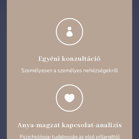

Egyéni konzultáció
Személyesen a személyes nehézségekről

Anya-magzat kapcsolat-analízis
Pszichológiai tudatosság az első pillanattól