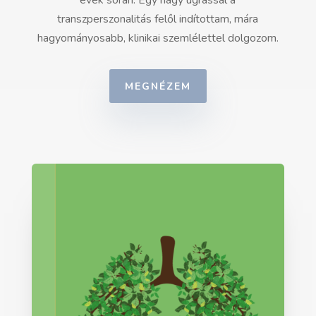
évek során. Egy nagy ugrással a
transzperszonalitás felől indítottam, mára
hagyományosabb, klinikai szemlélettel dolgozom.
MEGNÉZEM