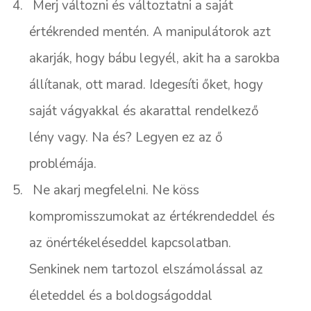
4.
Merj változni és változtatni a saját
értékrended mentén. A manipulátorok azt
akarják, hogy bábu legyél, akit ha a sarokba
állítanak, ott marad. Idegesíti őket, hogy
saját vágyakkal és akarattal rendelkező
lény vagy. Na és? Legyen ez az ő
problémája.
5.
Ne akarj megfelelni. Ne köss
kompromisszumokat az értékrendeddel és
az önértékeléseddel kapcsolatban.
Senkinek nem tartozol elszámolással az
életeddel és a boldogságoddal