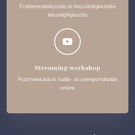
Érzelemszabályozási és feszültségkezelési
készségfejlesztés

Streaming workshop
Pszichoedukáció: tudás-, és szempontátadás
online