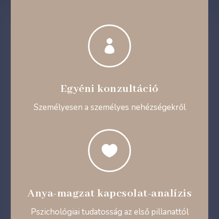

Egyéni konzultáció
Személyesen a személyes nehézségekről

Anya-magzat kapcsolat-analízis
Pszichológiai tudatosság az első pillanattól