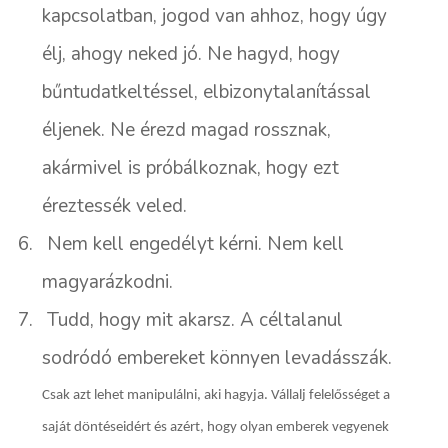
kapcsolatban, jogod van ahhoz, hogy úgy
élj, ahogy neked jó. Ne hagyd, hogy
bűntudatkeltéssel, elbizonytalanítással
éljenek. Ne érezd magad rossznak,
akármivel is próbálkoznak, hogy ezt
éreztessék veled.
6.
Nem kell engedélyt kérni. Nem kell
magyarázkodni.
7.
Tudd, hogy mit akarsz. A céltalanul
sodródó embereket könnyen levadásszák.
Csak azt lehet manipulálni, aki hagyja. Vállalj felelősséget a
saját döntéseidért és azért, hogy olyan emberek vegyenek