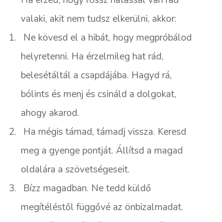
Ha érzed, hogy rossz hatással van rád
valaki, akit nem tudsz elkerülni, akkor:
1.
Ne kövesd el a hibát, hogy megpróbálod
helyretenni. Ha érzelmileg hat rád,
belesétáltál a csapdájába. Hagyd rá,
bólints és menj és csináld a dolgokat,
ahogy akarod.
2.
Ha mégis támad, támadj vissza. Keresd
meg a gyenge pontját. Állítsd a magad
oldalára a szövetségeseit.
3.
Bízz magadban. Ne tedd küldő
megítéléstől függővé az önbizalmadat.