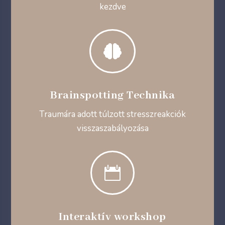
kezdve

Brainspotting Technika
Traumára adott túlzott stresszreakciók
visszaszabályozása

Interaktív workshop