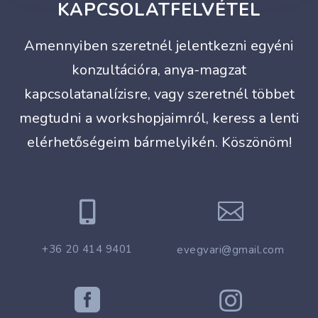
KAPCSOLATFELVÉTEL
Amennyiben szeretnél jelentkezni egyéni
konzultációra, anya-magzat
kapcsolatanalízisre, vagy szeretnél többet
megtudni a workshopjaimról, keress a lenti
elérhetőségeim bármelyikén. Köszönöm!


+36 20 414 9401
evegvari@gmail.com

