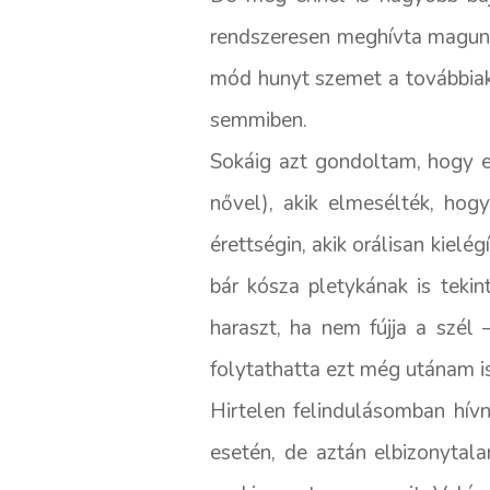
rendszeresen meghívta magunkh
mód hunyt szemet a továbbia
semmiben.
Sokáig azt gondoltam, hogy e
nővel), akik elmesélték, hogy
érettségin, akik orálisan kielé
bár kósza pletykának is teki
haraszt, ha nem fújja a szél
folytathatta ezt még utánam is
Hirtelen felindulásomban hív
esetén, de aztán elbizonytal