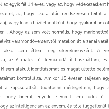
l az egyik fél 14 éves, vagy az, hogy védekezésként 
ezetet, az, hogy iskola után rendszeresen leitat a 
an), vagy kiadja házifeladatként, hogy gyakoroljam o
n… Ahogy az sem volt normális, hogy marionettbábu
elvitt versmondóversenytől matekon át a zenei veté
r akkor sem éltem meg sikerélményként. A ve
za, az ő matek- és kémiatudását használtam, és 
 ki sem alakult identitásomat és magát ültette belé
lataimat kontrollálta. Amikor 15 évesen teljesen 
ől a kapcsolatból, tudatosan mérlegeltem, hogy 
om, hogy kiderül, egyedül semmit sem tudok és
 hogy az intelligenciám az enyém, és tőle függetlenül