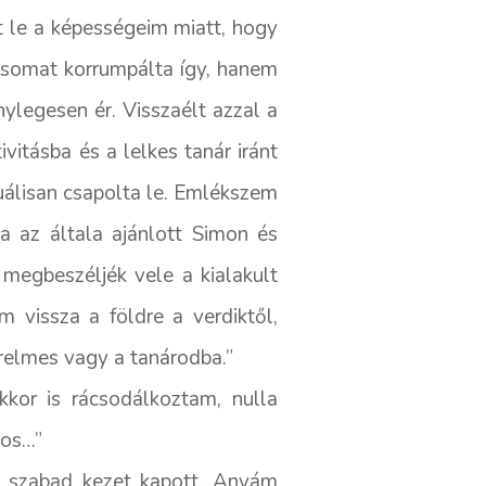
t le a képességeim miatt, hogy
tásomat korrumpálta így, hanem
ylegesen ér. Visszaélt azzal a
itásba és a lelkes tanár iránt
exuálisan csapolta le. Emlékszem
a az általa ajánlott Simon és
 megbeszéljék vele a kialakult
 vissza a földre a verdiktől,
erelmes vagy a tanárodba.”
kor is rácsodálkoztam, nulla
tos…”
e szabad kezet kapott. Anyám