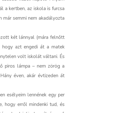
a kertben, az iskola is furcsa
án már semmi nem akadályozta
ott két lánnyal (mára felnőtt
la, hogy azt engedi át a matek
nytelen volt iskolát váltani. És
ető piros lámpa – nem zörög a
 Hány éven, akár évtizeden át
yen esélyeim lennének egy per
, hogy erről mindenki tud, és