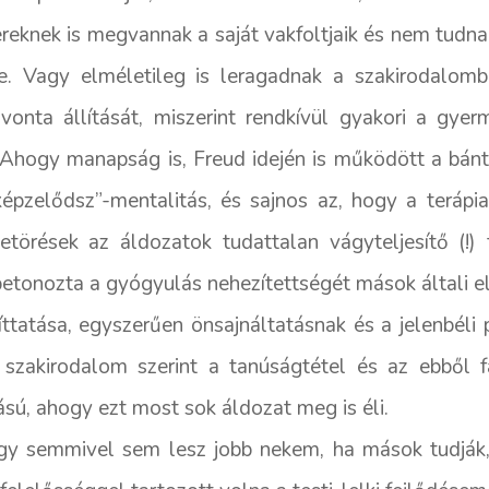
eknek is megvannak a saját vakfoltjaik és nem tudnak
. Vagy elméletileg is leragadnak a szakirodalomba
vonta állítását, miszerint rendkívül gyakori a gyer
. Ahogy manapság is, Freud idején is működött a bán
pzelődsz”-mentalitás, és sajnos az, hogy a terápia
törések az áldozatok tudattalan vágyteljesítő (!)
etonozta a gyógyulás nehezítettségét mások általi el
íttatása, egyszerűen önsajnáltatásnak és a jelenbéli
a szakirodalom szerint a tanúságtétel és az ebből 
tású, ahogy ezt most sok áldozat meg is éli.
 semmivel sem lesz jobb nekem, ha mások tudják, 