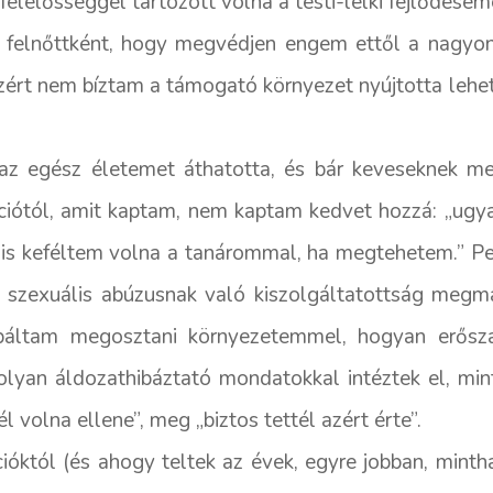
elelősséggel tartozott volna a testi-lelki fejlődésemé
t, felnőttként, hogy megvédjen engem ettől a nagyon 
zért nem bíztam a támogató környezet nyújtotta lehe
az egész életemet áthatotta, és bár keveseknek m
kciótól, amit kaptam, nem kaptam kedvet hozzá: „ugy
is keféltem volna a tanárommal, ha megtehetem.” Pe
a szexuális abúzusnak való kiszolgáltatottság megm
óbáltam megosztani környezetemmel, hogyan erősz
 olyan áldozathibáztató mondatokkal intéztek el, min
l volna ellene”, meg „biztos tettél azért érte”.
cióktól (és ahogy teltek az évek, egyre jobban, minth