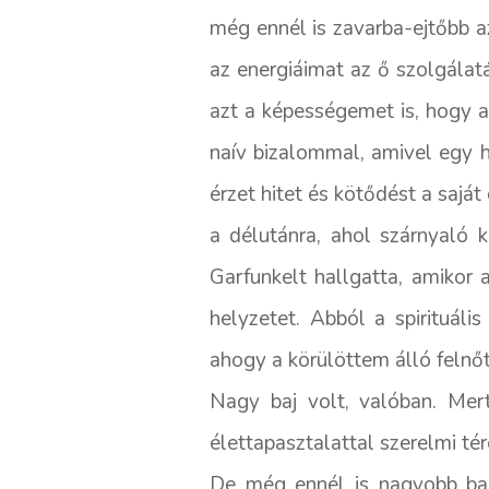
még ennél is zavarba-ejtőbb a
az energiáimat az ő szolgálat
azt a képességemet is, hogy a
naív bizalommal, amivel egy h
érzet hitet és kötődést a saját
a délutánra, ahol szárnyaló 
Garfunkelt hallgatta, amikor 
helyzetet. Abból a spirituál
ahogy a körülöttem álló felnőt
Nagy baj volt, valóban. Mer
élettapasztalattal szerelmi té
De még ennél is nagyobb baj 