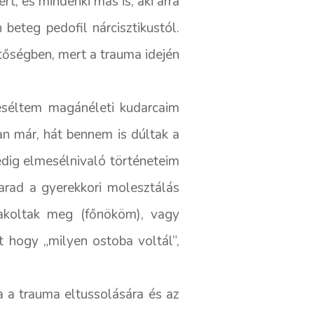
rt, és mindenki más is, aki arra
beteg pedofil nárcisztikustól.
tőségben, mert a trauma idején
eséltem magánéleti kudarcaim
an már, hát bennem is dúltak a
dig elmesélnivaló történeteim
arad a gyerekkori molesztálás
akoltak meg (főnököm), vagy
t hogy „milyen ostoba voltál”,
a a trauma eltussolására és az