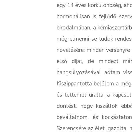
egy 14 éves korkülönbség, aho
hormonálisan is fejlődő szerv
birodalmában, a kémiaszertárb
még elmenni se tudok rendese
növelésére: minden versenyre 
első díjat, de mindezt má
hangsúlyozásával adtam viss
Kiszippantotta belőlem a még
és tettemet uralta, a kapcso
döntést, hogy kiszállok ebb
bevállalnom, és kockáztat
Szerencsére az élet igazolta,