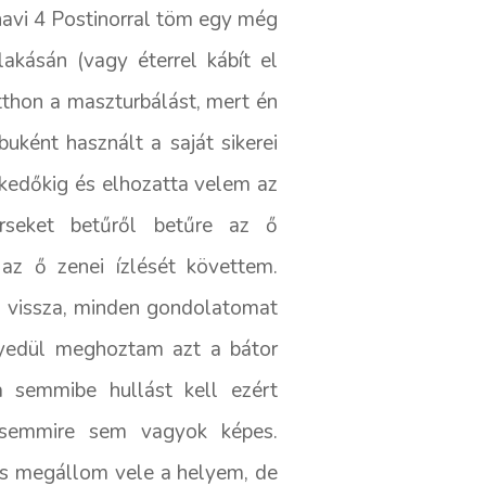
havi 4 Postinorral töm egy még
lakásán (vagy éterrel kábít el
tthon a maszturbálást, mert én
ként használt a saját sikerei
lkedőkig és elhozatta velem az
rseket betűről betűre az ő
az ő zenei ízlését követtem.
m vissza, minden gondolatomat
egyedül meghoztam azt a bátor
a semmibe hullást kell ezért
 semmire sem vagyok képes.
 is megállom vele a helyem, de