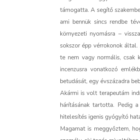
támogatta. A segítő szakember
ami bennük sincs rendbe téve
környezeti nyomásra – vissza
sokszor épp vérrokonok által
te nem vagy normális, csak ké
incenzusra vonatkozó emlékbe
betudását, egy évszázadra beb
Akármi is volt terapeutám ind
hárításának tartotta. Pedig 
hitelesítés igenis gyógyító ha
Magamat is meggyőztem, hogy