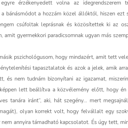
e egyre érzékenyedett volna az idegrendszerem t
 a bánásmódot a hozzám közel állóktól, hiszen ezt
ngem csúfoltak leprásnak és közösítettek ki az os
n, amit gyermekkori paradicsomnak ugyan más szemp
ásik pszichológusom, hogy mindazért, amit tett vel
nytelenítési tapasztalatok és azok a jelek, amik arr
ott, és nem tudnám bizonyítani az igazamat, miszeri
kképpen lett beállítva a közvélemény előtt, hogy én
ves tanára iránt”, aki, hát szegény… mert megsajn
agát), olyan korrekt volt, hogy felvállalt egy sz
 nem annyira támadható kapcsolatot. És úgy tett, min