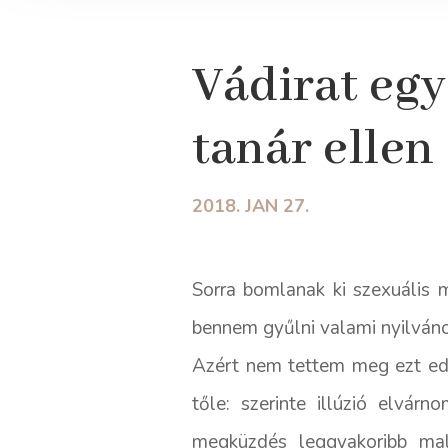
Vádirat egy
tanár ellen
2018. JAN 27.
Sorra bomlanak ki szexuális 
bennem gyűlni valami nyilváno
Azért nem tettem meg ezt eddi
tőle: szerinte illúzió elvár
megküzdés leggyakoribb mala