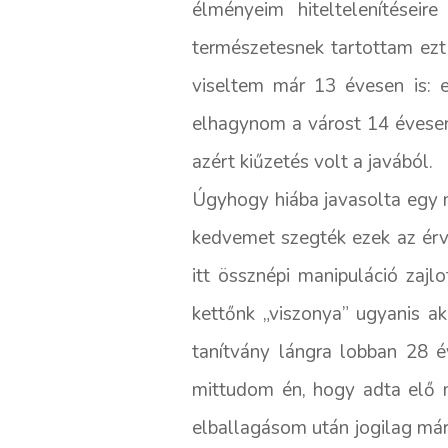
élményeim hiteltelenítéseir
természetesnek tartottam ezt
viseltem már 13 évesen is: e
elhagynom a várost 14 évese
azért kiűzetés volt a javából.
Úgyhogy hiába javasolta egy m
kedvemet szegték ezek az érvé
itt össznépi manipuláció zajl
kettőnk „viszonya” ugyanis a
tanítvány lángra lobban 28 é
mittudom én, hogy adta elő m
elballagásom után jogilag már