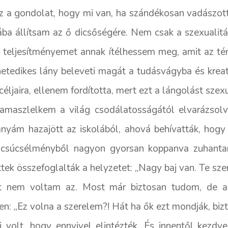
z a gondolat, hogy mi van, ha szándékosan vadászot
ába állítsam az ő dicsőségére. Nem csak a szexuali
 teljesítményemet annak ítélhessem meg, amit az tén
etedikes lány beleveti magát a tudásvágyba és kreativ
 céljaira, ellenem fordította, mert ezt a lángolást sz
kamaszlelkem a világ csodálatosságától elvarázsolv
anyám hazajött az iskolából, ahová behívatták, hogy
is csúcsélményből nagyon gyorsan koppanva zuhantam
tek összefoglalták a helyzetet: „Nagy baj van. Te sz
t nem voltam az. Most már biztosan tudom, de ak
ren: „Ez volna a szerelem?! Hát ha ők ezt mondják, biz
volt, hogy ennyivel elintézték. És innentől kezdv