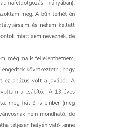
raumafeldolgozás hiányában),
 szoktam meg. A bűn terhét én
ztálytársaim és nekem kellett
ontok miatt sem neveznék, de
em, még ma is feljelenthetném,
a engedtek következtetni, hogy
nt ez abúzus volt a javából. A
 voltam a csábító. „A 13 éves
álta, meg hát ő is ember (meg
okványosnak nem mondható, de
tha teljesen helyén való lenne