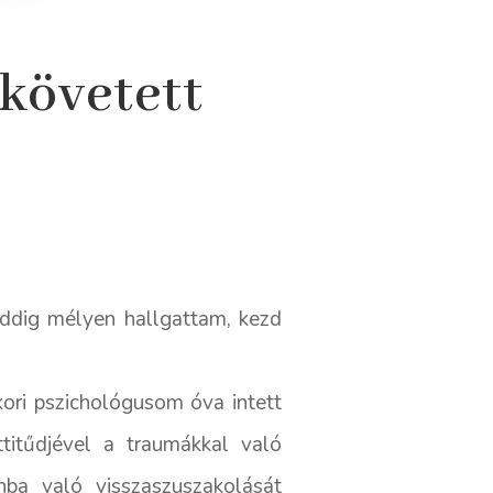
lkövetett
eddig mélyen hallgattam, kezd
kori pszichológusom óva intett
ttitűdjével a traumákkal való
nba való visszaszuszakolását