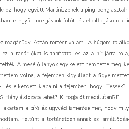
oz, hogy együtt Martinizzenek a ping-pong asztalnál 
kban az együttmozgásunk fölött és elballagásom ut
z magánügy. Aztán történt valami. A húgom találkoz
 ez a tanár őket is tanította, és az a hír járta ró
gítették. A mesélő lányok egyike ezt nem tette meg, ké
nthettem volna, a fejemben kigyulladt a figyelmezt
 – és elkezdett kiabálni a fejemben, hogy „Tessék?!
? Hány áldozata lehet?! Ki fogja őt megállítani?!”
ni akartam a bíró és ügyvéd ismerőseimet, hogy mil
anodtam. Feltűnt a történetben annak az ismétlődése