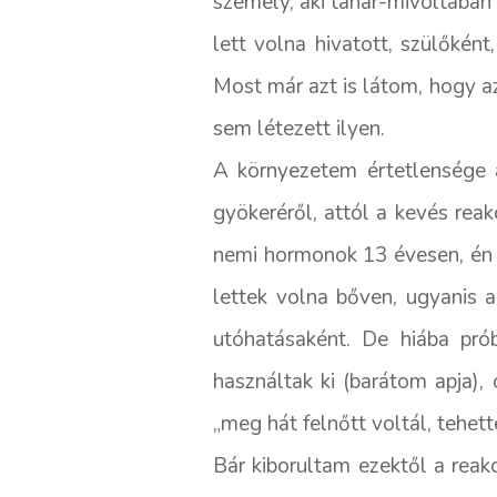
személy, aki tanár-mivoltában f
lett volna hivatott, szülőkén
Most már azt is látom, hogy a
sem létezett ilyen.
A környezetem értetlensége 
gyökeréről, attól a kevés rea
nemi hormonok 13 évesen, én 
lettek volna bőven, ugyanis 
utóhatásaként. De hiába pr
használtak ki (barátom apja),
„meg hát felnőtt voltál, tehetté
Bár kiborultam ezektől a reak