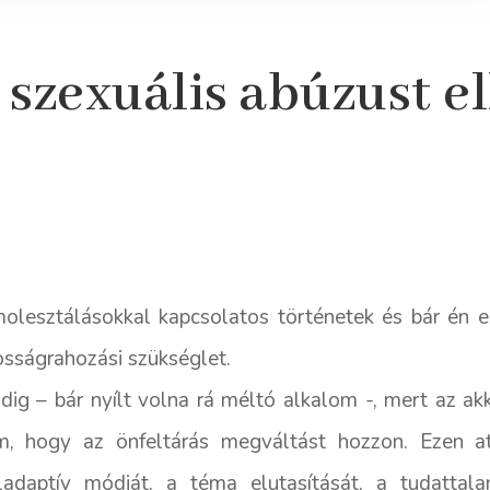
 szexuális abúzust e
molesztálásokkal kapcsolatos történetek és bár én 
sságrahozási szükséglet.
g – bár nyílt volna rá méltó alkalom -, mert az ak
nom, hogy az önfeltárás megváltást hozzon. Ezen a
daptív módját, a téma elutasítását, a tudattala