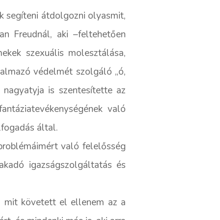
 segíteni átdolgozni olyasmit,
n Freudnál, aki –feltehetően
mekek szexuális molesztálása,
talmazó védelmét szolgáló „ó,
 nagyatyja is szentesítette az
 fantáziatevékenységének való
fogadás által.
 problémáimért való felelősség
fakadó igazságszolgáltatás és
mit követett el ellenem az a