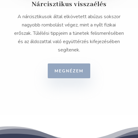
Nárcisztikus visszaélés
A nárcisztikusok által elkövetett abúzus sokszor
nagyobb rombolást végez, mint a nyílt fizikai
erőszak. Túlélési tippjeim a tünetek felismerésében
és az áldozattal való együttérzés kifejezésében
segítenek.
MEGNÉZEM