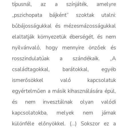
típusnál, az a színjáték, amelyre
„pszichopata bájként” szoktak utalni:
bűbájosságukkal és mézesmázosságukkal
elaltatják környezetük éberségét, és nem
nyilvánvaló, hogy mennyire önzőek és
rosszindulatúak a szándékaik. „A
családtagokkal, barátokkal, egyéb
ismerősökkel való kapcsolatuk
egyértelműen a másik kihasználására épül,
és nem invesztálnak olyan valódi
kapcsolatokba, melyek nem járnak
különféle előnyökkel. (…) Sokszor ez a