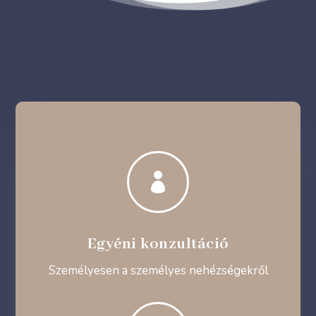

Egyéni konzultáció
Személyesen a személyes nehézségekről