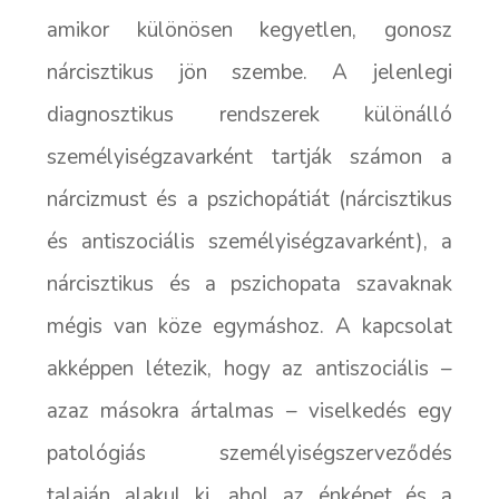
amikor különösen kegyetlen, gonosz
nárcisztikus jön szembe. A jelenlegi
diagnosztikus rendszerek különálló
személyiségzavarként tartják számon a
nárcizmust és a pszichopátiát (nárcisztikus
és antiszociális személyiségzavarként), a
nárcisztikus és a pszichopata szavaknak
mégis van köze egymáshoz. A kapcsolat
akképpen létezik, hogy az antiszociális –
azaz másokra ártalmas – viselkedés egy
patológiás személyiségszerveződés
talaján alakul ki, ahol az énképet és a