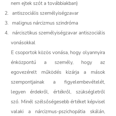
nem ejtek szót a továbbiakban)
2.
antiszociális személyiségzavar
3.
malignus nárcizmus szindróma
4.
nárcisztikus személyiségzavar antiszociális
vonásokkal
E csoportok közös vonása, hogy olyannyira
énközpontú a személy, hogy az
egovezérelt működés kizárja a mások
szempontjainak a figyelembevételét,
legyen érdekről, értékről, szükségletről
szó. Minél szélsőségesebb értéket képvisel
valaki a nárcizmus-pszichopátia skálán,