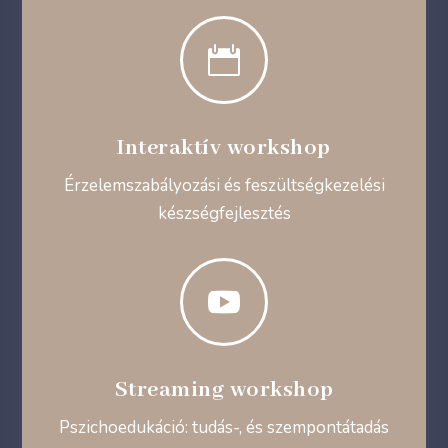

Interaktív workshop
Érzelemszabályozási és feszültségkezelési
készségfejlesztés

Streaming workshop
Pszichoedukáció: tudás-, és szempontátadás