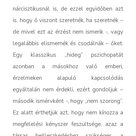
nárcisztikusnál is, de ezzel egyidőben azt
is, hogy ő viszont szeretnék, ha szeretnék –
de mivel ezt az érzést nem ismerik -, vagy
legalábbis elismernék és csodálnák – őket.
Egy klasszikus „hideg” pszichopatát
azonban a másokhoz való emberi,
érzelmeken alapuló kapcsolódás
egyáltalán nem érdekli, ezért gondoljuk –
második ismérvként -, hogy „nem szorong”.
Ez alatt érthetjük azt, hogy nem kínozza a
megfelelési kényszer feszültsége, azaz a
társas beilleszkedéshez szükséges, a