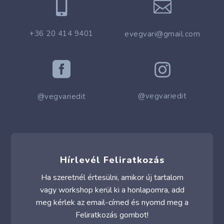


+36 20 414 9401
evegvari@gmail.com


@vegvariedit
@vegvariedit
Hírlevél Feliratkozás
Ha szeretnél értesülni, amikor új tartalom
vagy workshop kerül ki a honlapomra, add
meg kérlek az email-címed és nyomd meg a
Feliratkozás gombot!