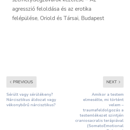
agresszió feloldása és az erotika
felépülése, Oriold és Társai, Budapest
PREVIOUS
NEXT
Sérült vagy sérülékeny?
Amikor a testem
Nárcisztikus áldozat vagy
elmesélte, mi történt
vékonybőrű nárcisztikus?
velem –
traumafeldolgozás a
testemlékezet szintjén
craniosacralis terápiával
(SomatoEmotional