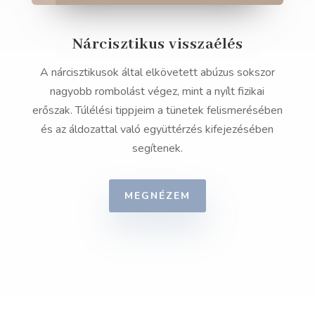
Nárcisztikus visszaélés
A nárcisztikusok által elkövetett abúzus sokszor
nagyobb rombolást végez, mint a nyílt fizikai
erőszak. Túlélési tippjeim a tünetek felismerésében
és az áldozattal való együttérzés kifejezésében
segítenek.
MEGNÉZEM