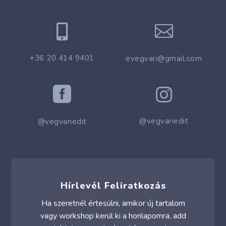


+36 20 414 9401
evegvari@gmail.com


@vegvariedit
@vegvariedit
Hírlevél Feliratkozás
Ha szeretnél értesülni, amikor új tartalom
vagy workshop kerül ki a honlapomra, add