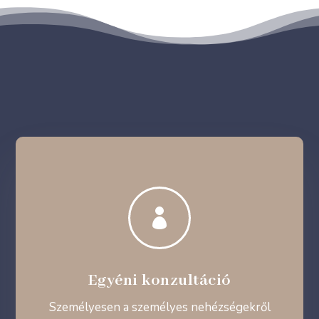

Egyéni konzultáció
Személyesen a személyes nehézségekről