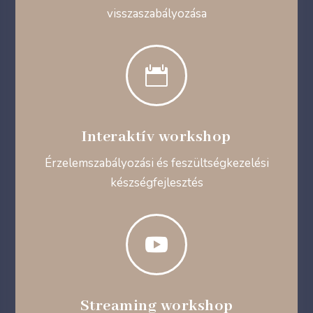
visszaszabályozása

Interaktív workshop
Érzelemszabályozási és feszültségkezelési
készségfejlesztés

Streaming workshop