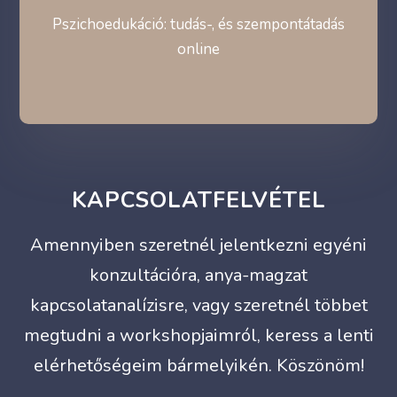
Pszichoedukáció: tudás-, és szempontátadás
online
KAPCSOLATFELVÉTEL
Amennyiben szeretnél jelentkezni egyéni
konzultációra, anya-magzat
kapcsolatanalízisre, vagy szeretnél többet
megtudni a workshopjaimról, keress a lenti
elérhetőségeim bármelyikén. Köszönöm!