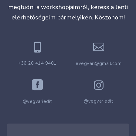
megtudni a workshopjaimról, keress a lenti
elérhetőségeim bármelyikén. Köszönöm!


+36 20 414 9401
evegvari@gmail.com


@vegvariedit
@vegvariedit