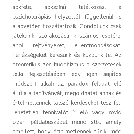
sokféle, sokszínű találkozás, a
pszichoterápiás helyzettől függetlenül is
alapvetően hozzátartozik. Gondoljunk csak
játékaink, szórakozásaink számos esetére,
ahol rejtvényeket, ellentmondásokat,
nehézségeket keresünk és küzdünk le. Az
ateoretikus zen-buddhizmus a szerzetesek
lelki fejlesztésében egy igen sajátos
módszert alkalmaz: paradox feladat elé
állítja a tanítványát, megoldhatatlannak és
értelmetlennek látszó kérdéseket tesz fel,
lehetetlen tennivalót ír elő vagy rövid
bizarr példabeszédet mond stb., amely
amellett, hogy értelmetlennek tűnik, még