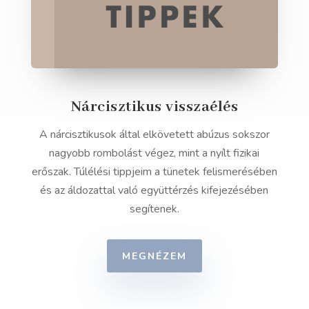
Nárcisztikus visszaélés
A nárcisztikusok által elkövetett abúzus sokszor
nagyobb rombolást végez, mint a nyílt fizikai
erőszak. Túlélési tippjeim a tünetek felismerésében
és az áldozattal való együttérzés kifejezésében
segítenek.
MEGNÉZEM