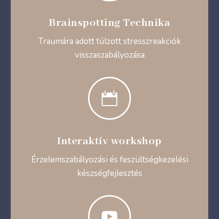
Brainspotting Technika
Traumára adott túlzott stresszreakciók
visszaszabályozása

Interaktív workshop
Érzelemszabályozási és feszültségkezelési
készségfejlesztés
