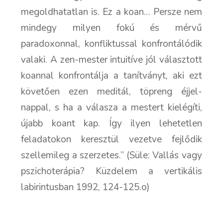
megoldhatatlan is. Ez a koan… Persze
nem
mindegy milyen fokú és mérvű
paradoxonnal, konfliktussal konfrontálódik
valaki
. A zen-mester intuitíve jól választott
koannal konfrontálja a tanítványt, aki ezt
követően ezen meditál, töpreng éjjel-
nappal, s ha a válasza a mestert kielégíti,
újabb koant kap. Így ilyen lehetetlen
feladatokon keresztül vezetve fejlődik
szellemileg a szerzetes.” (Süle:
Vallás vagy
pszichoterápia? Küzdelem a vertikális
labirintusban
1992, 124-125.o)