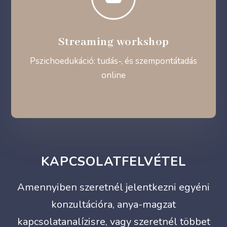
Streaming workshop
Pszichoedukáció: tudás-, és szempontátadás
online
KAPCSOLATFELVÉTEL
Amennyiben szeretnél jelentkezni egyéni
konzultációra, anya-magzat
kapcsolatanalízisre, vagy szeretnél többet